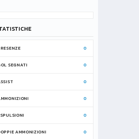
TATISTICHE
PRESENZE
0
GOL SEGNATI
0
ASSIST
0
AMMONIZIONI
0
ESPULSIONI
0
DOPPIE AMMONIZIONI
0