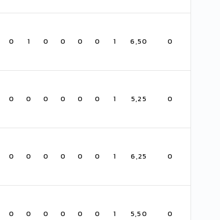
0
1
0
0
0
0
1
6,50
0
0
0
0
0
0
0
1
5,25
0
0
0
0
0
0
0
1
6,25
0
0
0
0
0
0
0
1
5,50
0