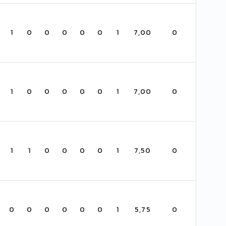
1
0
0
0
0
0
1
7,00
0
1
0
0
0
0
0
1
7,00
0
1
1
0
0
0
0
1
7,50
0
0
0
0
0
0
0
1
5,75
0