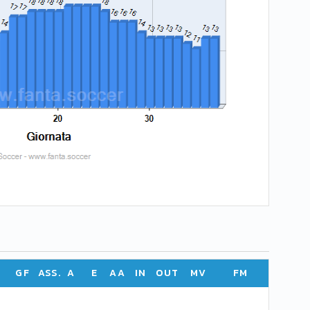
GF
ASS.
A
E
AA
IN
OUT
MV
FM