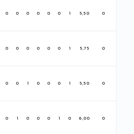
0
0
0
0
0
0
1
5,50
0
0
0
0
0
0
0
1
5,75
0
0
0
1
0
0
0
1
5,50
0
0
1
0
0
0
1
0
6,00
0