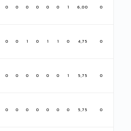
0
0
0
0
0
0
1
6,00
0
0
0
1
0
1
1
0
4,75
0
0
0
0
0
0
0
1
5,75
0
0
0
0
0
0
0
0
5,75
0