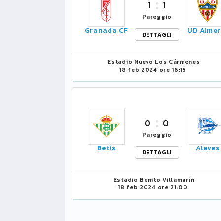
1
1
Pareggio
LIGUE1
CLASSIFICA
CLASSIFI
Granada CF
UD Almer
DETTAGLI
PG
Pt
Squadra
PG
1
Estadio Nuevo Los Cármenes
PSG
34
90
34
18 feb 2024 ore 16:15
2
Monaco
34
73
34
3
Brest
34
72
34
0
0
4
Lille
34
65
34
Pareggio
Betis
Alaves
DETTAGLI
5
und
Nizza
34
63
34
6
Estadio Benito Villamarín
Lione
34
47
34
18 feb 2024 ore 21:00