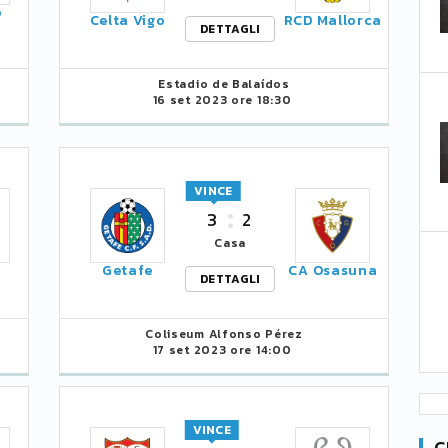
o
Celta Vigo
RCD Mallorca
DETTAGLI
Estadio de Balaídos
16 set 2023 ore 18:30
VINCE
3
2
Casa
Getafe
CA Osasuna
DETTAGLI
Coliseum Alfonso Pérez
17 set 2023 ore 14:00
VINCE
C