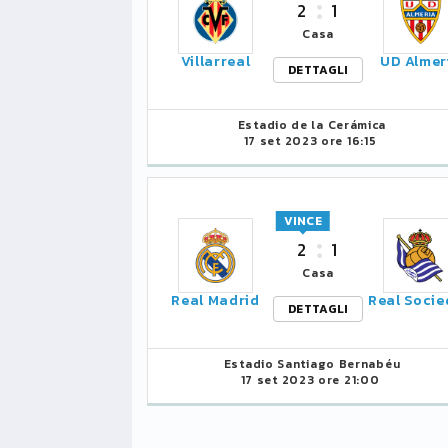
2
1
Casa
LIGUE1
CLASSIFICA
CLASSIFI
Villarreal
UD Almer
DETTAGLI
PG
Pt
Squadra
PG
1
Estadio de la Cerámica
PSG
34
90
34
17 set 2023 ore 16:15
2
Monaco
34
73
34
3
VINCE
Brest
34
72
34
2
1
4
Lille
34
65
34
Casa
Real Madrid
Real Soci
DETTAGLI
5
und
Nizza
34
63
34
6
Estadio Santiago Bernabéu
Lione
34
47
34
17 set 2023 ore 21:00