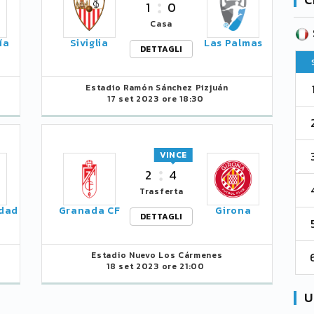
1
0
Casa
SERIE B
CA
CLASSIFICA
ía
Siviglia
Las Palmas
DETTAGLI
Pt
Squadra
PG
Pt
1
Estadio Ramón Sánchez Pizjuán
Parma
76
38
76
17 set 2023 ore 18:30
2
Como 1907
67
38
73
3
VINCE
Venezia
61
38
70
2
4
4
Cremonese
59
38
67
Trasferta
edad
Granada CF
Girona
DETTAGLI
5
Catanzaro
55
38
60
6
Estadio Nuevo Los Cármenes
Palermo
53
38
56
18 set 2023 ore 21:00
U