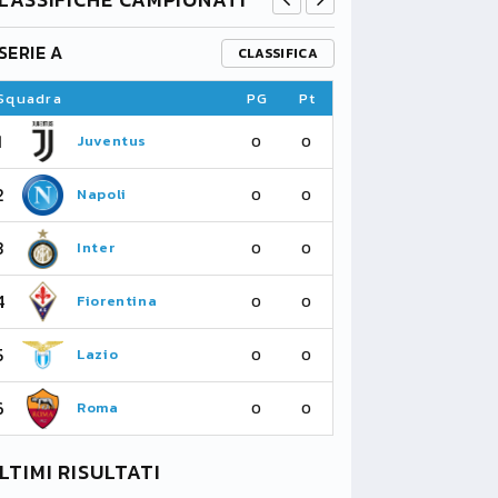
SERIE A
PREMIER L
CLASSIFICA
Squadra
PG
Pt
Squadra
1
1
Juventus
Fu
0
0
2
2
Napoli
As
0
0
3
3
Inter
Li
0
0
4
4
Fiorentina
Su
0
0
5
5
Lazio
Ma
0
0
6
6
Roma
Ne
0
0
LTIMI RISULTATI