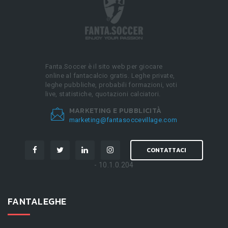
Fanta.Soccer è il sito web per giocare
online al fantacalcio gratis. Leghe private,
leghe pubbliche, probabili formazioni, voti
live, statistiche, quotazioni calciatori.
MARKETING E PUBBLICITÀ
marketing@fantasoccevillage.com
CONTATTACI
- 10.1.0.204
FANTALEGHE