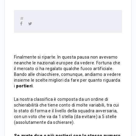
Finalmente si riparte. In questa pausa non avevamo
neanche le nazionali europee da vedere. Fortuna che
il mercato ci ha regalato qualche fuoco artificiale.
Bando alle chiacchiere, comunque, andiamo a vedere
insieme le scelte migliori da fare per quanto riguarda
i
portieri
.
La nostra classifica è composta da un ordine di
schierabilità che tiene conto di molte variabili, tra cui
lo stato di forma e il livello della squadra avversaria,
con un voto che va da 1 stella (da evitare) a 5 stelle
(assolutamente da schierare).
Se avete due o più portieri con lo stesso numero