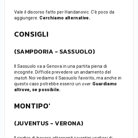
Vale il discorso fatto per Handanovic. C'è poco da
aggiungere.
Cerchiamo alternative.
CONSIGLI
(
SAMPDORIA - SASSUOLO
)
Il Sassuolo va a Genova in una partita piena di
incognite. Difficile prevedere un andamento del
match
. Noi vediamo il Sassuolo favorito, ma anche in
questo caso potrebbe esserci un
over
.
Guardiamo
altrove, se possibile.
MONTIPO'
(JUVENTUS -
VERONA
)
Il rischio di trovare attaccanti juventini vogliosi di