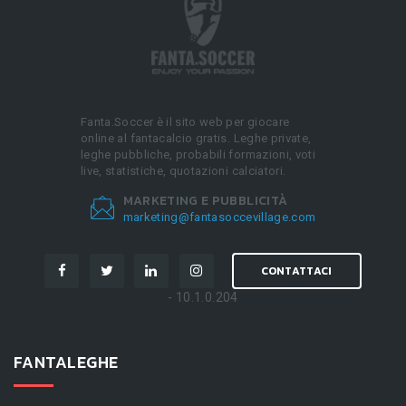
Fanta.Soccer è il sito web per giocare
online al fantacalcio gratis. Leghe private,
leghe pubbliche, probabili formazioni, voti
live, statistiche, quotazioni calciatori.
MARKETING E PUBBLICITÀ
marketing@fantasoccevillage.com
CONTATTACI
- 10.1.0.204
FANTALEGHE