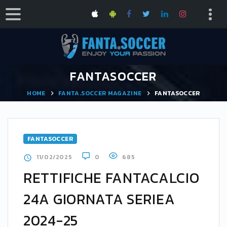
FANTASOCCER
HOME
FANTA.SOCCER MAGAZINE
FANTASOCCER
FANTASOCCER
11/02/2025
0
685
RETTIFICHE FANTACALCIO
24A GIORNATA SERIEA
2024-25