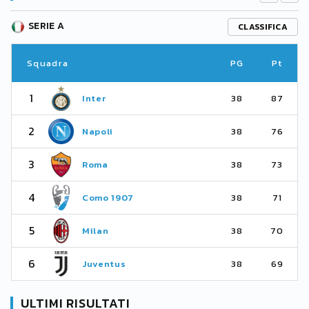
SERIE A
CLASSIFICA
Squadra
PG
Pt
1
Inter
38
87
2
Napoli
38
76
3
Roma
38
73
4
Como 1907
38
71
5
Milan
38
70
6
Juventus
38
69
ULTIMI RISULTATI