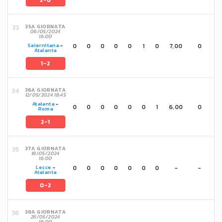
2-0
35A GIORNATA
06/05/2024
16:00
0
0
0
0
0
1
0
7,00
0
Salernitana
-
Atalanta
1-2
36A GIORNATA
12/05/2024 18:45
Atalanta
-
0
0
0
0
0
0
1
6,00
0
Roma
2-1
37A GIORNATA
18/05/2024
16:00
0
0
0
0
0
0
0
-
-
Lecce
-
Atalanta
0-2
38A GIORNATA
26/05/2024
16:00