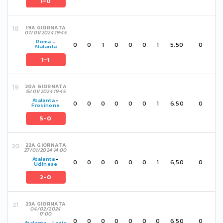
1-0
19A GIORNATA
07/01/2024 19:45
Roma
-
0
0
1
0
0
0
1
5,50
0
Atalanta
1-1
20A GIORNATA
15/01/2024 19:45
Atalanta
-
0
0
0
0
0
0
1
6,50
0
Frosinone
5-0
22A GIORNATA
27/01/2024 14:00
Atalanta
-
0
0
0
0
0
0
1
6,50
0
Udinese
2-0
23A GIORNATA
04/02/2024
17:00
0
0
0
0
0
0
0
6,50
0
Atalanta
-
Lazio