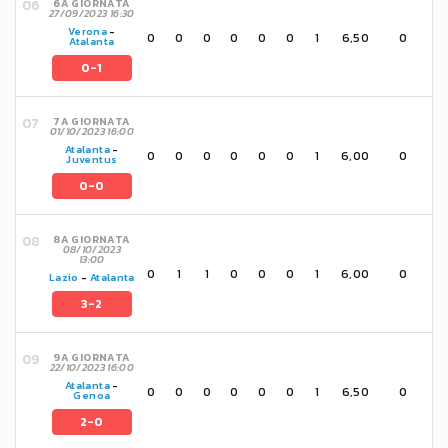
6A GIORNATA
27/09/2023 16:30
Verona
-
0
0
0
0
0
0
1
6,50
0
Atalanta
0-1
7A GIORNATA
01/10/2023 16:00
Atalanta
-
0
0
0
0
0
0
1
6,00
0
Juventus
0-0
8A GIORNATA
08/10/2023
13:00
0
1
1
0
0
0
1
6,00
0
Lazio
-
Atalanta
3-2
9A GIORNATA
22/10/2023 16:00
Atalanta
-
0
0
0
0
0
0
1
6,50
0
Genoa
2-0