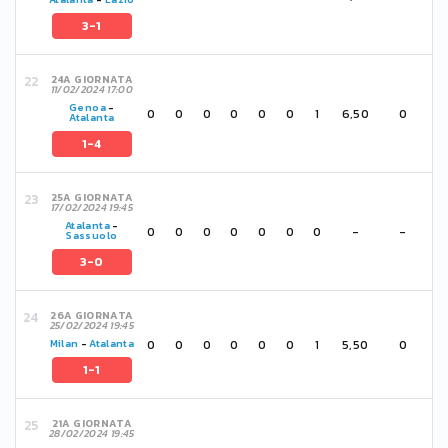
3-1
24A GIORNATA
11/02/2024 17:00
Genoa
-
0
0
0
0
0
0
1
6,50
0
Atalanta
1-4
25A GIORNATA
17/02/2024 19:45
Atalanta
-
0
0
0
0
0
0
0
-
-
Sassuolo
3-0
26A GIORNATA
25/02/2024 19:45
0
0
0
0
0
0
1
5,50
0
Milan
-
Atalanta
1-1
21A GIORNATA
28/02/2024 19:45