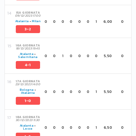
15A GIORNATA
09/12/2023 17:00
0
0
0
0
0
0
1
6,00
0
Atalanta
-
Milan
3-2
16A GIORNATA
18/12/2023 19:45
Atalanta
-
0
0
1
0
0
0
0
5,50
0
Salernitana
4-1
17A GIORNATA
23/12/2023 14:00
Bologna
-
0
0
0
0
0
0
1
5,50
0
Atalanta
1-0
18A GIORNATA
30/12/2023 11:30
Atalanta
-
0
0
0
0
0
0
1
6,50
0
Lecce