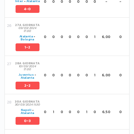
0
0
0
0
0
0
0
-
-
Inter
-
Atalanta
4-0
27A GIORNATA
03/03/2024
17:00
0
0
0
0
0
0
1
6,00
0
Atalanta
-
Bologna
1-2
28A GIORNATA
10/03/2024
17:00
0
0
0
0
0
0
1
6,00
0
Juventus
-
Atalanta
2-2
30A GIORNATA
30/03/2024 11:30
Napoli
-
0
1
0
0
0
1
0
6,50
0
Atalanta
0-3