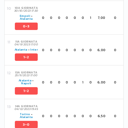
10A GIORNATA
30/10/2023 17:30
Empoli
-
0
0
0
0
0
0
1
7,00
0
Atalanta
0-3
11A GIORNATA
04/11/2023 17:00
0
0
0
0
0
0
0
6,00
0
Atalanta
-
Inter
1-2
13A GIORNATA
25/11/2023 17:00
Atalanta
-
0
0
0
0
0
1
0
6,00
0
Napoli
1-2
14A GIORNATA
04/12/2023 19:45
Torino
-
0
0
0
0
0
0
0
6,50
0
Atalanta
3-0