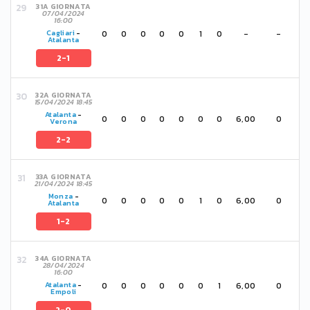
31A GIORNATA
07/04/2024
16:00
0
0
0
0
0
1
0
-
-
Cagliari
-
Atalanta
2-1
32A GIORNATA
15/04/2024 18:45
Atalanta
-
0
0
0
0
0
0
0
6,00
0
Verona
2-2
33A GIORNATA
21/04/2024 18:45
Monza
-
0
0
0
0
0
1
0
6,00
0
Atalanta
1-2
34A GIORNATA
28/04/2024
16:00
0
0
0
0
0
0
1
6,00
0
Atalanta
-
Empoli