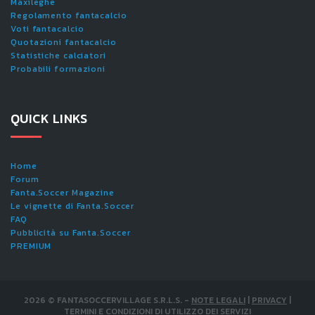
Maxileghe
Regolamento fantacalcio
Voti fantacalcio
Quotazioni fantacalcio
Statistiche calciatori
Probabili formazioni
QUICK LINKS
Home
Forum
Fanta.Soccer Magazine
Le vignette di Fanta.Soccer
FAQ
Pubblicità su Fanta.Soccer
PREMIUM
2026
©
FANTASOCCERVILLAGE S.R.L.S.
-
NOTE LEGALI
|
PRIVACY
|
TERMINI E CONDIZIONI DI UTILIZZO DEI SERVIZI