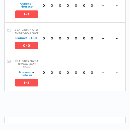
Angers
-
0
0
0
0
0
0
0
-
-
Monaco
1-2
35A GIORNATA
14/05/2023 15:05
0
0
0
0
0
0
0
-
-
Monaco
-
Lille
0-0
38A GIORNATA
03/06/2023
19:00
0
0
0
0
0
0
0
-
-
Monaco
-
Tolosa
1-2