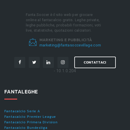
Fanta.Soccer è il sito web per giocare
online al fantacalcio gratis. Leghe private,
leghe pubbliche, probabili formazioni, voti
live, statistiche, quotazioni calciatori.
MARKETING E PUBBLICITÀ
marketing@fantasoccevillage.com
CONTATTACI
- 10.1.0.204
FANTALEGHE
Fantacalcio Serie A
Fantacalcio Premier League
Fantacalcio Primera Division
Fantacalcio Bundesliga