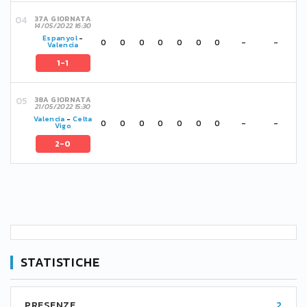
37A GIORNATA
14/05/2022 16:30
Espanyol
-
0
0
0
0
0
0
0
-
-
Valencia
1-1
38A GIORNATA
21/05/2022 15:30
Valencia
-
Celta
0
0
0
0
0
0
0
-
-
Vigo
2-0
STATISTICHE
PRESENZE
2