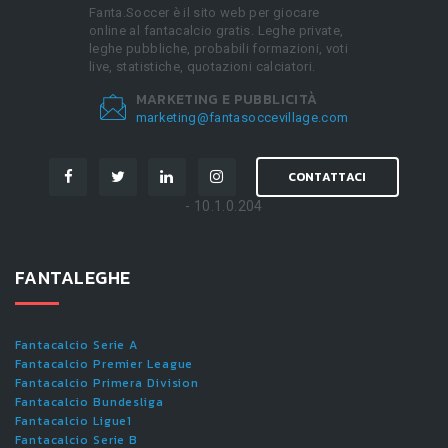
Fanta.Soccer è il sito web per giocare
online al fantacalcio gratis. Leghe private,
leghe pubbliche, probabili formazioni, voti
live, statistiche, quotazioni calciatori.
MARKETING E PUBBLICITÀ
marketing@fantasoccevillage.com
CONTATTACI
- 10.1.0.204
FANTALEGHE
Fantacalcio Serie A
Fantacalcio Premier League
Fantacalcio Primera Division
Fantacalcio Bundesliga
Fantacalcio Ligue1
Fantacalcio Serie B