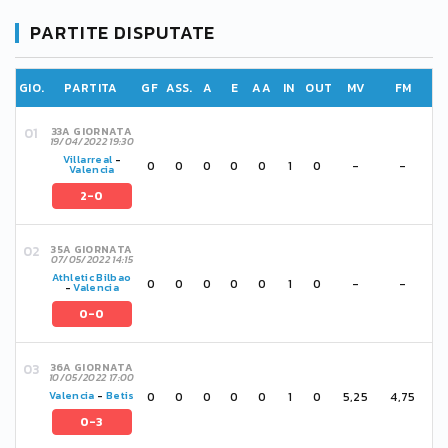
PARTITE DISPUTATE
GIO.
PARTITA
GF
ASS.
A
E
AA
IN
OUT
MV
FM
33A GIORNATA
19/04/2022 19:30
Villarreal
-
0
0
0
0
0
1
0
-
-
Valencia
2-0
35A GIORNATA
07/05/2022 14:15
Athletic Bilbao
0
0
0
0
0
1
0
-
-
-
Valencia
0-0
36A GIORNATA
10/05/2022 17:00
0
0
0
0
0
1
0
5,25
4,75
Valencia
-
Betis
0-3