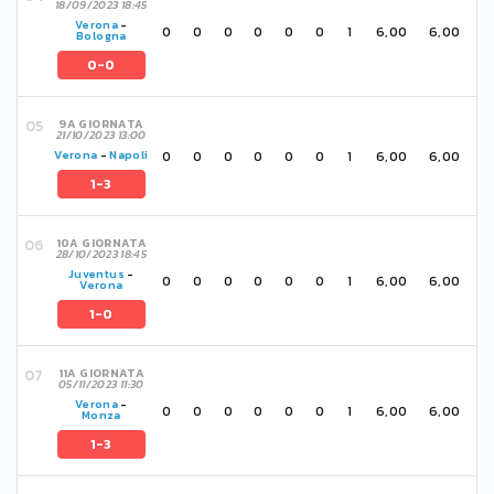
18/09/2023 18:45
Verona
-
0
0
0
0
0
0
1
6,00
6,00
Bologna
0-0
9A GIORNATA
21/10/2023 13:00
0
0
0
0
0
0
1
6,00
6,00
Verona
-
Napoli
1-3
10A GIORNATA
28/10/2023 18:45
Juventus
-
0
0
0
0
0
0
1
6,00
6,00
Verona
1-0
11A GIORNATA
05/11/2023 11:30
Verona
-
0
0
0
0
0
0
1
6,00
6,00
Monza
1-3