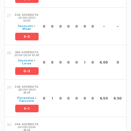
32A GIORNATA
14/04/2024
13:00
0
0
0
0
0
0
0
-
-
Sassuolo
-
Milan
3-3
33A GIORNATA
21/04/2024 10:30
Sassuolo
-
0
0
0
0
0
1
0
6,00
0
Lecce
0-3
34A GIORNATA
28/04/2024
18:45
0
1
0
0
0
0
0
6,50
6,50
Fiorentina
-
Sassuolo
5-1
35A GIORNATA
04/05/2024
18:45