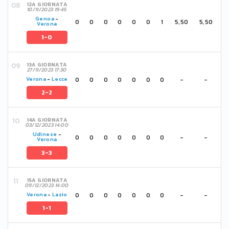
12A GIORNATA
10/11/2023 19:45
Genoa
-
0
0
0
0
0
0
1
5,50
5,50
Verona
1-0
13A GIORNATA
27/11/2023 17:30
0
0
0
0
0
0
0
-
-
Verona
-
Lecce
2-2
14A GIORNATA
03/12/2023 14:00
Udinese
-
0
0
0
0
0
0
0
-
-
Verona
3-3
15A GIORNATA
09/12/2023 14:00
0
0
0
0
0
0
0
-
-
Verona
-
Lazio
1-1