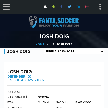
JOSH DOIG
HOME
JOSH DOIG
JOSH DOIG
3
JOSH DOIG
DEFENDER (D)
- SERIE A 2025/2026
NATO A:
-
NAZIONALITÀ:
SCOZIA
ETÀ:
24 ANNI
NATO IL:
18/05/2002
ALTEZZA:
-
PESO:
-