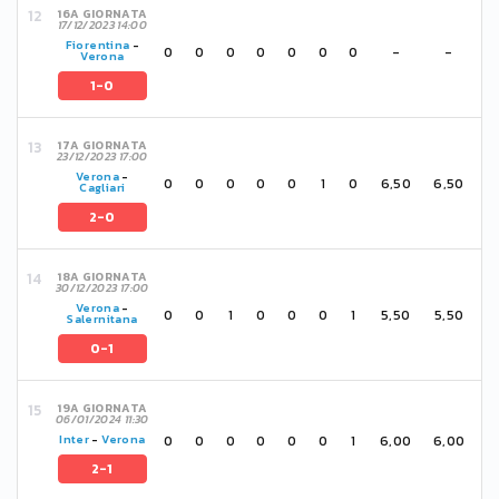
16A GIORNATA
17/12/2023 14:00
Fiorentina
-
0
0
0
0
0
0
0
-
-
Verona
1-0
17A GIORNATA
23/12/2023 17:00
Verona
-
0
0
0
0
0
1
0
6,50
6,50
Cagliari
2-0
18A GIORNATA
30/12/2023 17:00
Verona
-
0
0
1
0
0
0
1
5,50
5,50
Salernitana
0-1
19A GIORNATA
06/01/2024 11:30
0
0
0
0
0
0
1
6,00
6,00
Inter
-
Verona
2-1