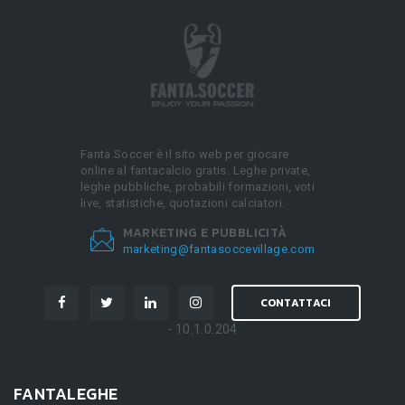
Fanta.Soccer è il sito web per giocare
online al fantacalcio gratis. Leghe private,
leghe pubbliche, probabili formazioni, voti
live, statistiche, quotazioni calciatori.
MARKETING E PUBBLICITÀ
marketing@fantasoccevillage.com
CONTATTACI
- 10.1.0.204
FANTALEGHE