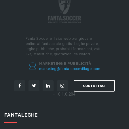
Fanta.Soccer è il sito web per giocare
online al fantacalcio gratis. Leghe private,
leghe pubbliche, probabili formazioni, voti
live, statistiche, quotazioni calciatori.
MARKETING E PUBBLICITÀ
marketing@fantasoccevillage.com
CONTATTACI
- 10.1.0.204
FANTALEGHE