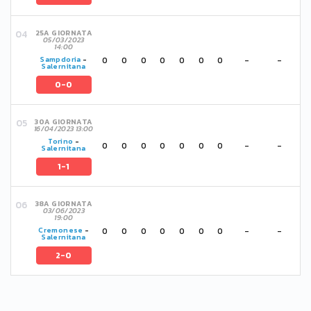
25A GIORNATA
05/03/2023
14:00
0
0
0
0
0
0
0
-
-
Sampdoria
-
Salernitana
0-0
30A GIORNATA
16/04/2023 13:00
Torino
-
0
0
0
0
0
0
0
-
-
Salernitana
1-1
38A GIORNATA
03/06/2023
19:00
0
0
0
0
0
0
0
-
-
Cremonese
-
Salernitana
2-0