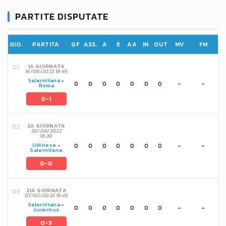
PARTITE DISPUTATE
GIO.
PARTITA
GF
ASS.
A
E
AA
IN
OUT
MV
FM
1A GIORNATA
14/08/2022 18:45
Salernitana
-
0
0
0
0
0
0
0
-
-
Roma
0-1
2A GIORNATA
20/08/2022
16:30
0
0
0
0
0
0
0
-
-
Udinese
-
Salernitana
0-0
21A GIORNATA
07/02/2023 19:45
Salernitana
-
0
0
0
0
0
0
0
-
-
Juventus
0-3