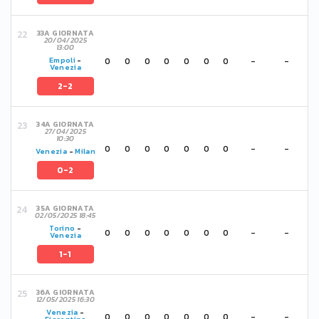
33A GIORNATA
20/04/2025
13:00
0
0
0
0
0
0
0
-
-
Empoli
-
Venezia
2-2
34A GIORNATA
27/04/2025
10:30
0
0
0
0
0
0
0
-
-
Venezia
-
Milan
0-2
35A GIORNATA
02/05/2025 18:45
Torino
-
0
0
0
0
0
0
0
-
-
Venezia
1-1
36A GIORNATA
12/05/2025 16:30
Venezia
-
0
0
0
0
0
0
0
-
-