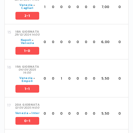
Venezia
-
1
0
0
0
0
0
0
7,00
0
Cagliari
2-1
18A GIORNATA
29/12/2024 14:00
Napoli
-
0
0
0
0
0
0
0
6,00
0
Venezia
1-0
19A GIORNATA
04/01/2025
14:00
0
0
1
0
0
0
0
5,50
0
Venezia
-
Empoli
1-1
20A GIORNATA
12/01/2025 14:00
0
0
0
0
0
0
0
5,50
0
Venezia
-
Inter
0-1