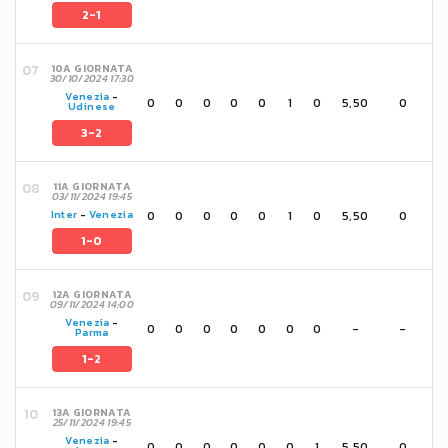
2-1
10A GIORNATA
30/10/2024 17:30
Venezia
-
0
0
0
0
0
1
0
5,50
0
Udinese
3-2
11A GIORNATA
03/11/2024 19:45
0
0
0
0
0
1
0
5,50
0
Inter
-
Venezia
1-0
12A GIORNATA
09/11/2024 14:00
Venezia
-
0
0
0
0
0
0
0
-
-
Parma
1-2
13A GIORNATA
25/11/2024 19:45
Venezia
-
0
0
0
0
0
0
1
5,50
0