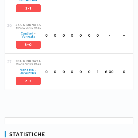
Fiorentina
2-1
37A GIORNATA
18/05/2025 18:45
Cagliari
-
0
0
0
0
0
0
0
-
-
Venezia
3-0
38A GIORNATA
25/05/2025 18:45
Venezia
-
0
0
0
0
0
0
1
6,00
0
Juventus
2-3
STATISTICHE