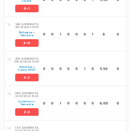
Lecce
0-1
14A GIORNATA
30/11/2024 19:45
Bologna
-
0
0
1
0
0
0
1
6
0
Venezia
3-0
15A GIORNATA
08/12/2024 17:00
Venezia
-
0
0
0
0
0
1
0
5,50
0
Como 1907
2-2
16A GIORNATA
14/12/2024 19:45
Juventus
-
0
0
1
0
0
0
0
6,00
0
Venezia
2-2
17A GIORNATA
22/12/2024 14:00