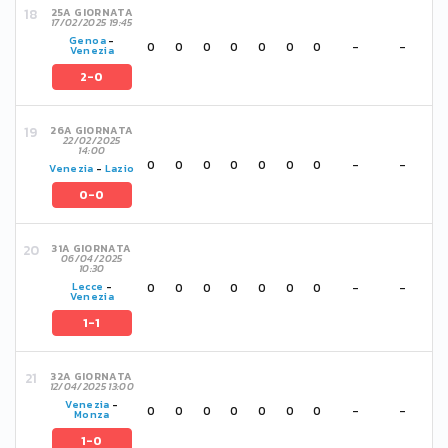
25A GIORNATA
17/02/2025 19:45
Genoa
-
0
0
0
0
0
0
0
-
-
Venezia
2-0
26A GIORNATA
22/02/2025
14:00
0
0
0
0
0
0
0
-
-
Venezia
-
Lazio
0-0
31A GIORNATA
06/04/2025
10:30
0
0
0
0
0
0
0
-
-
Lecce
-
Venezia
1-1
32A GIORNATA
12/04/2025 13:00
Venezia
-
0
0
0
0
0
0
0
-
-
Monza
1-0