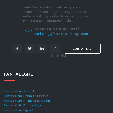
Fanta.Soccer è il sito web per giocare
online al fantacalcio gratis. Leghe private,
leghe pubbliche, probabili formazioni, voti
live, statistiche, quotazioni calciatori.
MARKETING E PUBBLICITÀ
marketing@fantasoccevillage.com
CONTATTACI
- 10.1.0.204
FANTALEGHE
Fantacalcio Serie A
Fantacalcio Premier League
Fantacalcio Primera Division
Fantacalcio Bundesliga
Fantacalcio Ligue1