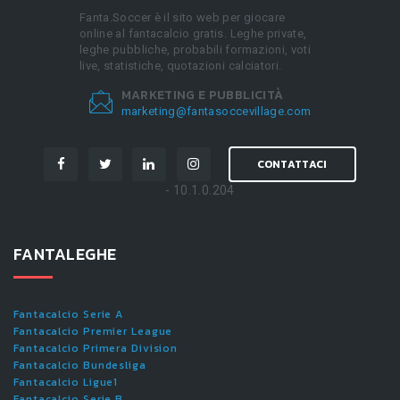
Fanta.Soccer è il sito web per giocare
online al fantacalcio gratis. Leghe private,
leghe pubbliche, probabili formazioni, voti
live, statistiche, quotazioni calciatori.
MARKETING E PUBBLICITÀ
marketing@fantasoccevillage.com
CONTATTACI
- 10.1.0.204
FANTALEGHE
Fantacalcio Serie A
Fantacalcio Premier League
Fantacalcio Primera Division
Fantacalcio Bundesliga
Fantacalcio Ligue1
Fantacalcio Serie B