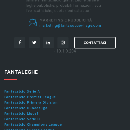
online al fantacalcio gratis. Leghe private,
leghe pubbliche, probabili formazioni, voti
live, statistiche, quotazioni calciatori.
MARKETING E PUBBLICITÀ
marketing@fantasoccevillage.com
CONTATTACI
- 10.1.0.204
FANTALEGHE
Fantacalcio Serie A
Fantacalcio Premier League
Fantacalcio Primera Division
Fantacalcio Bundesliga
Fantacalcio Ligue1
Fantacalcio Serie B
Fantacalcio Champions League