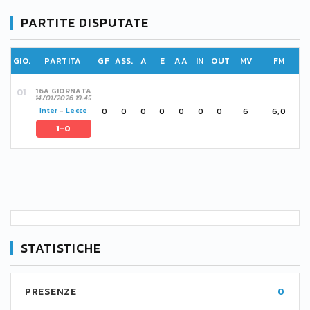
PARTITE DISPUTATE
GIO.
PARTITA
GF
ASS.
A
E
AA
IN
OUT
MV
FM
16A GIORNATA
14/01/2026 19:45
0
0
0
0
0
0
0
6
6,0
Inter
-
Lecce
1-0
STATISTICHE
PRESENZE
0