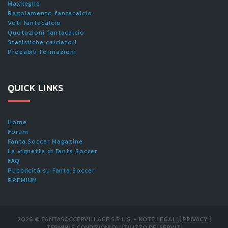
Maxileghe
Regolamento fantacalcio
Voti fantacalcio
Quotazioni fantacalcio
Statistiche calciatori
Probabili formazioni
QUICK LINKS
Home
Forum
Fanta.Soccer Magazine
Le vignette di Fanta.Soccer
FAQ
Pubblicità su Fanta.Soccer
PREMIUM
2026
©
FANTASOCCERVILLAGE S.R.L.S.
-
NOTE LEGALI
|
PRIVACY
|
TERMINI E CONDIZIONI DI UTILIZZO DEI SERVIZI