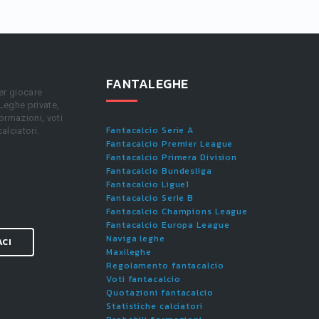
FANTALEGHE
er giocare
 Leghe private,
ormazioni, voti
Fantacalcio Serie A
calciatori.
Fantacalcio Premier League
Fantacalcio Primera Division
Fantacalcio Bundesliga
Fantacalcio Ligue1
Fantacalcio Serie B
Fantacalcio Champions League
Fantacalcio Europa League
Naviga leghe
ACI
Maxileghe
Regolamento fantacalcio
Voti fantacalcio
Quotazioni fantacalcio
Statistiche calciatori