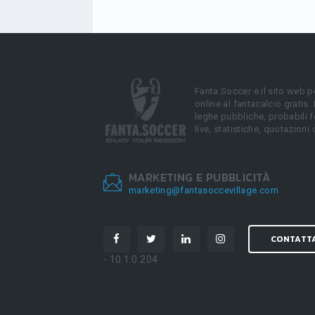
Fanta.Soccer è il sito web p
online al fantacalcio gratis.
leghe pubbliche, probabili f
live, statistiche, quotazioni 
MARKETING E PUBBLICITÀ
marketing@fantasoccevillage.com
CONTATT
- 10.1.0.204