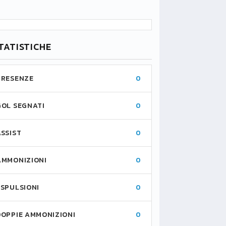
TATISTICHE
PRESENZE
0
GOL SEGNATI
0
ASSIST
0
AMMONIZIONI
0
ESPULSIONI
0
DOPPIE AMMONIZIONI
0