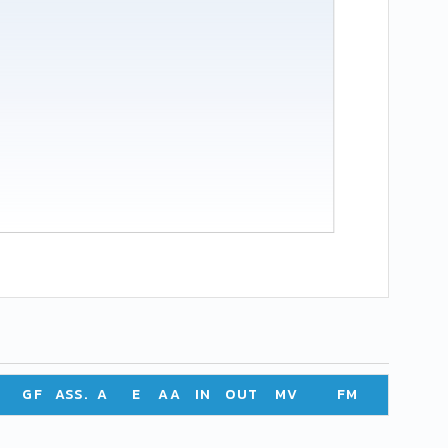
GF
ASS.
A
E
AA
IN
OUT
MV
FM