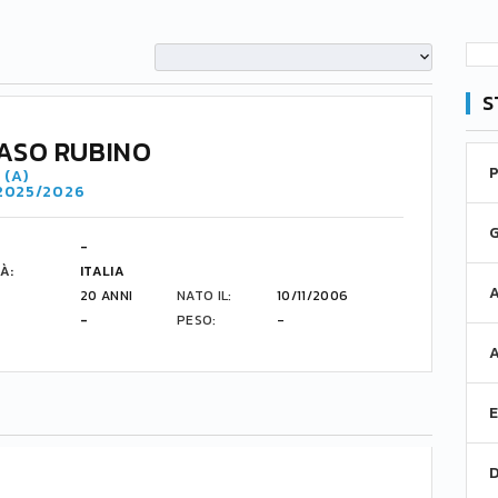
S
ASO RUBINO
 (A)
 2025/2026
-
À:
ITALIA
20 ANNI
NATO IL:
10/11/2006
-
PESO:
-