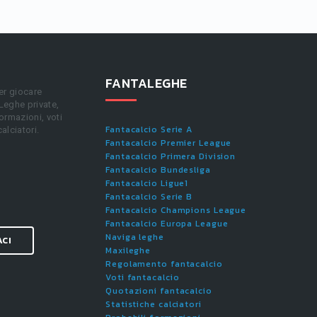
FANTALEGHE
er giocare
 Leghe private,
ormazioni, voti
Fantacalcio Serie A
calciatori.
Fantacalcio Premier League
Fantacalcio Primera Division
Fantacalcio Bundesliga
Fantacalcio Ligue1
Fantacalcio Serie B
Fantacalcio Champions League
Fantacalcio Europa League
Naviga leghe
ACI
Maxileghe
Regolamento fantacalcio
Voti fantacalcio
Quotazioni fantacalcio
Statistiche calciatori