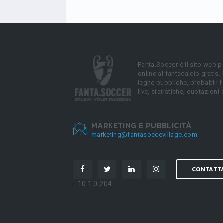
Fanta.Soccer è il sito web p
online al fantacalcio gratis.
leghe pubbliche, probabili f
live, statistiche, quotazioni 
MARKETING E PUBBLICITÀ
marketing@fantasoccevillage.com
CONTATT
- 10.1.0.204