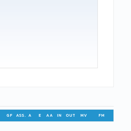
GF
ASS.
A
E
AA
IN
OUT
MV
FM