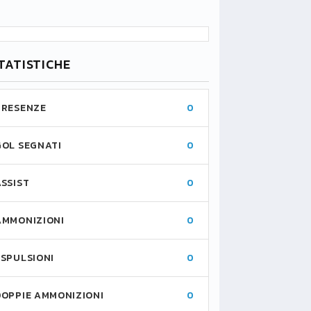
TATISTICHE
PRESENZE
0
GOL SEGNATI
0
ASSIST
0
AMMONIZIONI
0
ESPULSIONI
0
DOPPIE AMMONIZIONI
0