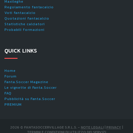
Maxileghe
Regolamento fantacalcio
Voti fantacalcio
Quotazioni fantacalcio
Statistiche calciatori
Probabili formazioni
QUICK LINKS
Home
Forum
Fanta.Soccer Magazine
Le vignette di Fanta.Soccer
FAQ
Pubblicità su Fanta.Soccer
PREMIUM
2026
©
FANTASOCCERVILLAGE S.R.L.S.
-
NOTE LEGALI
|
PRIVACY
|
TERMINI E CONDIZIONI DI UTILIZZO DEI SERVIZI