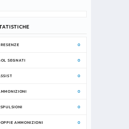
TATISTICHE
PRESENZE
0
GOL SEGNATI
0
ASSIST
0
AMMONIZIONI
0
ESPULSIONI
0
DOPPIE AMMONIZIONI
0