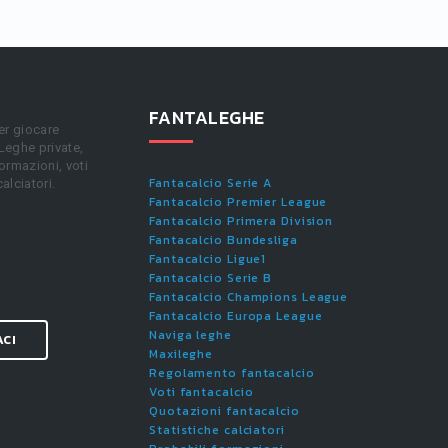
FANTALEGHE
er giocare
 Leghe private,
ormazioni, voti
Fantacalcio Serie A
calciatori.
Fantacalcio Premier League
Fantacalcio Primera Division
Fantacalcio Bundesliga
Fantacalcio Ligue1
Fantacalcio Serie B
Fantacalcio Champions League
Fantacalcio Europa League
Naviga leghe
ACI
Maxileghe
Regolamento fantacalcio
Voti fantacalcio
Quotazioni fantacalcio
Statistiche calciatori