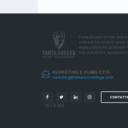
Fanta.Soccer è il sito web p
online al fantacalcio gratis.
leghe pubbliche, probabili f
live, statistiche, quotazioni 
MARKETING E PUBBLICITÀ
marketing@fantasoccevillage.com
CONTATT
- 10.1.0.204