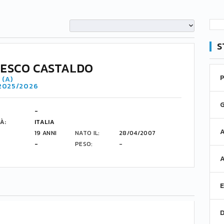
S
ESCO CASTALDO
 (A)
 2025/2026
-
À:
ITALIA
19 ANNI
NATO IL:
28/04/2007
-
PESO:
-