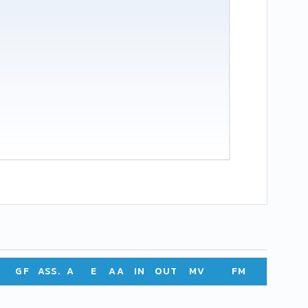
GF
ASS.
A
E
AA
IN
OUT
MV
FM