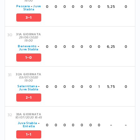
16:00
0
0
0
0
0
0
0
5,25
0
Pescara
-
Juve
Stabia
3-1
31A GIORNATA
29/06/2020
19:00
0
0
0
0
0
0
0
6,25
0
Benevento
-
Juve Stabia
1-0
32A GIORNATA
03/07/2020
19:00
0
0
0
0
0
0
1
5,75
0
Salernitana
-
Juve Stabia
2-1
33A GIORNATA
10/07/2020 16:45
Juve Stabia
-
0
0
0
0
0
0
0
-
-
Entella
1-1