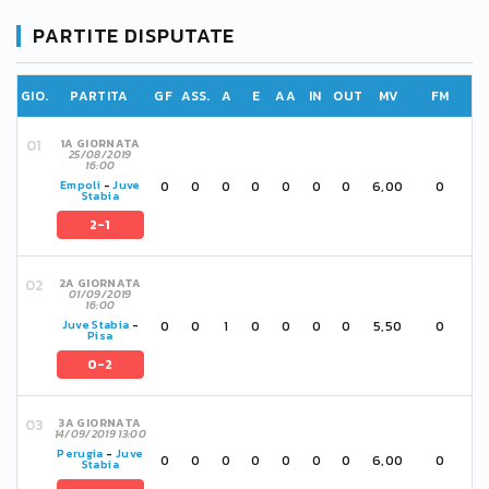
PARTITE DISPUTATE
GIO.
PARTITA
GF
ASS.
A
E
AA
IN
OUT
MV
FM
1A GIORNATA
25/08/2019
16:00
0
0
0
0
0
0
0
6,00
0
Empoli
-
Juve
Stabia
2-1
2A GIORNATA
01/09/2019
16:00
0
0
1
0
0
0
0
5,50
0
Juve Stabia
-
Pisa
0-2
3A GIORNATA
14/09/2019 13:00
Perugia
-
Juve
0
0
0
0
0
0
0
6,00
0
Stabia