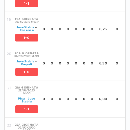
1-1
19A GIORNATA
29/12/2019 14:00
Juve Stabia
-
0
0
0
0
0
0
0
6,25
0
Cosenza
1-0
20A GIORNATA
18/01/2020 14:00
Juve Stabia
-
0
0
0
0
0
0
0
6,50
0
Empoli
1-0
21A GIORNATA
25/01/2020
14:00
0
0
0
0
0
0
0
6,00
0
Pisa
-
Juve
Stabia
1-1
22A GIORNATA
02/02/2020