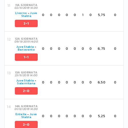
11A GIORNATA
02/11/2019 14:00
Livorno
-
Juve
0
0
0
0
0
1
0
5,75
0
Stabia
2-1
12A GIORNATA
09/11/2019 14:00
Juve Stabia
-
0
0
0
0
0
0
0
6,75
0
Benevento
1-1
13A GIORNATA
23/11/2019 14:00
Juve Stabia
-
0
0
0
0
0
0
0
6,50
0
Salernitana
2-0
14A GIORNATA
01/12/2019 14:00
Entella
-
Juve
0
0
0
0
0
0
0
5,25
0
Stabia
2-0