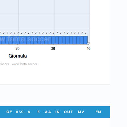
GF
ASS.
A
E
AA
IN
OUT
MV
FM