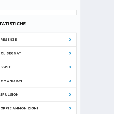
TATISTICHE
PRESENZE
0
GOL SEGNATI
0
ASSIST
0
AMMONIZIONI
0
ESPULSIONI
0
DOPPIE AMMONIZIONI
0