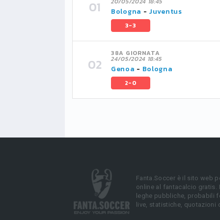
20/05/2024 18:45
Bologna
-
Juventus
3-3
38A GIORNATA
24/05/2024 18:45
Genoa
-
Bologna
2-0
Fanta.Soccer è il sito web p
online al fantacalcio gratis.
leghe pubbliche, probabili f
live, statistiche, quotazioni 