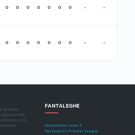
0
0
0
0
0
0
0
-
-
0
0
0
0
0
0
0
-
-
FANTALEGHE
er giocare
 Leghe private,
ormazioni, voti
Fantacalcio Serie A
calciatori.
Fantacalcio Premier League