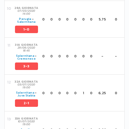
28A GIORNATA
07/03/2020
14:00
0
0
0
0
0
0
0
5,75
0
Perugia
-
Salernitana
1-0
31A GIORNATA
29/06/2020
16:45
0
0
0
0
0
0
0
-
-
Salernitana
-
Cremonese
3-3
32A GIORNATA
03/07/2020
19:00
0
0
0
0
0
1
0
6,25
0
Salernitana
-
Juve Stabia
2-1
33A GIORNATA
10/07/2020
19:00