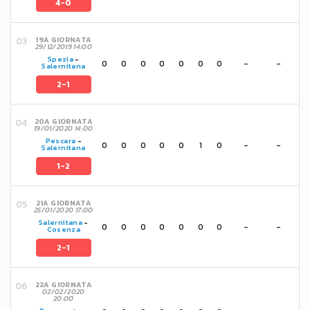
4-0
19A GIORNATA
29/12/2019 14:00
Spezia
-
0
0
0
0
0
0
0
-
-
Salernitana
2-1
20A GIORNATA
19/01/2020 14:00
Pescara
-
0
0
0
0
0
1
0
-
-
Salernitana
1-2
21A GIORNATA
25/01/2020 17:00
Salernitana
-
0
0
0
0
0
0
0
-
-
Cosenza
2-1
22A GIORNATA
02/02/2020
20:00