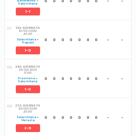
0
0
0
0
0
0
0
-
-
Benevento
-
Salernitana
1-1
23A GIORNATA
10/02/2020
20:00
0
0
0
0
0
0
0
-
-
Salernitana
-
Trapani
1-0
26A GIORNATA
29/02/2020
17:00
0
0
0
0
0
0
0
-
-
Frosinone
-
Salernitana
1-0
27A GIORNATA
03/03/2020
20:00
0
0
0
0
0
0
0
-
-
Salernitana
-
Venezia
2-0