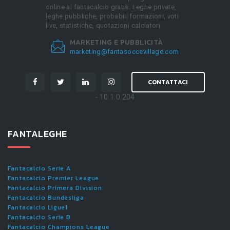
online al fantacalcio gratis. Leghe private,
leghe pubbliche, probabili formazioni, voti
live, statistiche, quotazioni calciatori.
MARKETING E PUBBLICITÀ
marketing@fantasoccevillage.com
CONTATTACI
- 10.1.0.204
FANTALEGHE
Fantacalcio Serie A
Fantacalcio Premier League
Fantacalcio Primera Division
Fantacalcio Bundesliga
Fantacalcio Ligue1
Fantacalcio Serie B
Fantacalcio Champions League