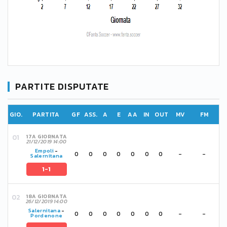
PARTITE DISPUTATE
GIO.
PARTITA
GF
ASS.
A
E
AA
IN
OUT
MV
FM
17A GIORNATA
21/12/2019 14:00
Empoli
-
0
0
0
0
0
0
0
-
-
Salernitana
1-1
18A GIORNATA
26/12/2019 14:00
Salernitana
-
0
0
0
0
0
0
0
-
-
Pordenone