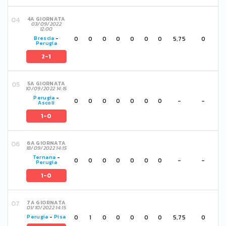
4A GIORNATA
03/09/2022
12:00
0
0
0
0
0
0
0
5,75
0
Brescia
-
Perugia
2-1
5A GIORNATA
10/09/2022 14:15
Perugia
-
0
0
0
0
0
0
0
-
-
Ascoli
1-0
6A GIORNATA
18/09/2022 14:15
Ternana
-
0
0
0
0
0
0
0
-
-
Perugia
1-0
7A GIORNATA
01/10/2022 14:15
0
1
0
0
0
0
0
5,75
0
Perugia
-
Pisa