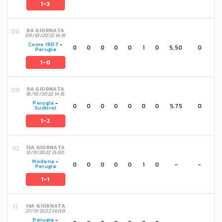
1-3
8A GIORNATA
09/10/2022 14:15
Como 1907
-
0
0
0
0
0
1
0
5,50
0
Perugia
1-0
9A GIORNATA
16/10/2022 14:15
Perugia
-
0
0
0
0
0
0
0
5,75
0
Sudtirol
1-2
13A GIORNATA
12/11/2022 13:00
Modena
-
0
0
0
0
0
1
0
-
-
Perugia
1-1
14A GIORNATA
27/11/2022 14:00
Perugia
-