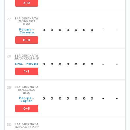
2-0
34A GIORNATA
22/04/2023
12:00
0
0
0
0
0
0
0
-
-
Perugia
-
Cosenza
0-0
35A GIORNATA
30/04/2023 14:15
0
0
0
0
0
0
0
-
-
SPAL
-
Perugia
1-1
36A GIORNATA
05/05/2023
18:30
0
0
0
0
0
0
0
-
-
Perugia
-
Cagliari
0-5
37A GIORNATA
13/05/2023 12:00