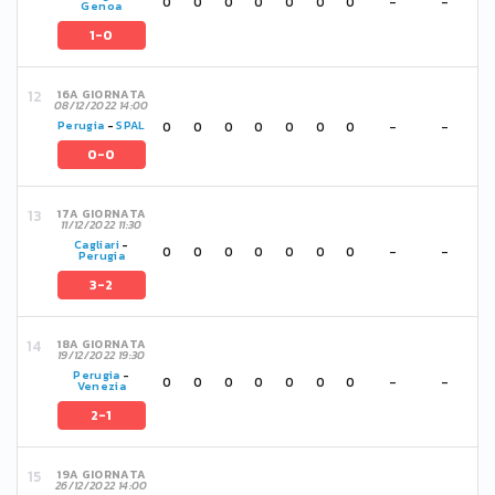
0
0
0
0
0
0
0
-
-
Genoa
1-0
16A GIORNATA
08/12/2022 14:00
0
0
0
0
0
0
0
-
-
Perugia
-
SPAL
0-0
17A GIORNATA
11/12/2022 11:30
Cagliari
-
0
0
0
0
0
0
0
-
-
Perugia
3-2
18A GIORNATA
19/12/2022 19:30
Perugia
-
0
0
0
0
0
0
0
-
-
Venezia
2-1
19A GIORNATA
26/12/2022 14:00