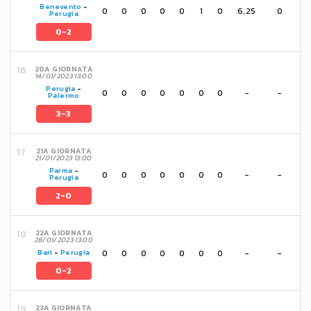
Benevento
-
0
0
0
0
0
1
0
6,25
0
Perugia
0-2
20A GIORNATA
14/01/2023 13:00
Perugia
-
0
0
0
0
0
0
0
-
-
Palermo
3-3
21A GIORNATA
21/01/2023 13:00
Parma
-
0
0
0
0
0
0
0
-
-
Perugia
2-0
22A GIORNATA
28/01/2023 13:00
0
0
0
0
0
0
0
-
-
Bari
-
Perugia
0-2
23A GIORNATA