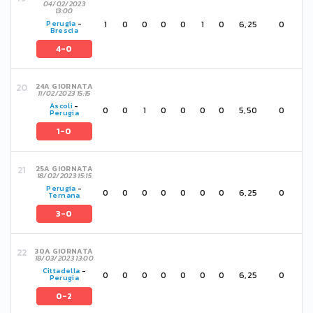
04/02/2023
13:00
1
0
0
0
0
1
0
6,25
0
Perugia
-
Brescia
4-0
24A GIORNATA
11/02/2023 15:15
Ascoli
-
0
0
1
0
0
0
0
5,50
0
Perugia
1-0
25A GIORNATA
18/02/2023 15:15
Perugia
-
0
0
0
0
0
0
0
6,25
0
Ternana
3-0
30A GIORNATA
18/03/2023 13:00
Cittadella
-
0
0
0
0
0
0
0
6,25
0
Perugia
0-2