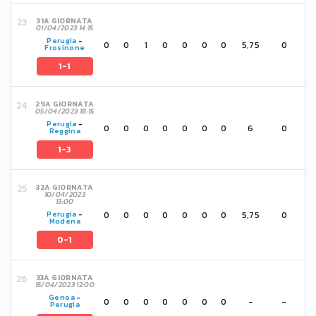
31A GIORNATA
01/04/2023 14:15
Perugia
-
0
0
1
0
0
0
0
5,75
0
Frosinone
1-1
29A GIORNATA
05/04/2023 18:15
Perugia
-
0
0
0
0
0
0
0
6
0
Reggina
1-3
32A GIORNATA
10/04/2023
13:00
0
0
0
0
0
0
0
5,75
0
Perugia
-
Modena
0-1
33A GIORNATA
15/04/2023 12:00
Genoa
-
0
0
0
0
0
0
0
-
-
Perugia