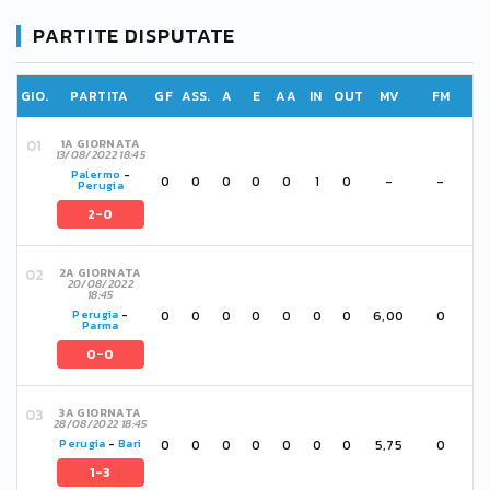
PARTITE DISPUTATE
GIO.
PARTITA
GF
ASS.
A
E
AA
IN
OUT
MV
FM
1A GIORNATA
13/08/2022 18:45
Palermo
-
0
0
0
0
0
1
0
-
-
Perugia
2-0
2A GIORNATA
20/08/2022
18:45
0
0
0
0
0
0
0
6,00
0
Perugia
-
Parma
0-0
3A GIORNATA
28/08/2022 18:45
0
0
0
0
0
0
0
5,75
0
Perugia
-
Bari
1-3