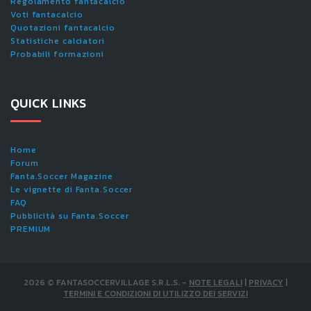
Regolamento fantacalcio
Voti fantacalcio
Quotazioni fantacalcio
Statistiche calciatori
Probabili formazioni
QUICK LINKS
Home
Forum
Fanta.Soccer Magazine
Le vignette di Fanta.Soccer
FAQ
Pubblicità su Fanta.Soccer
PREMIUM
2026
©
FANTASOCCERVILLAGE S.R.L.S.
-
NOTE LEGALI
|
PRIVACY
|
TERMINI E CONDIZIONI DI UTILIZZO DEI SERVIZI