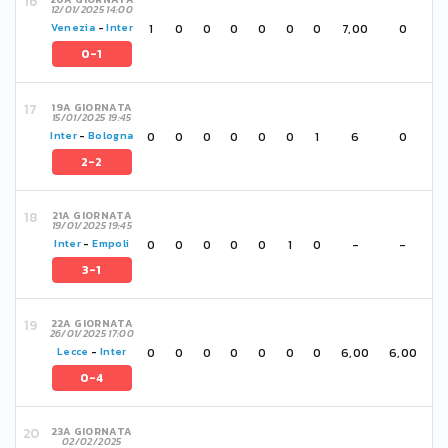
12/01/2025 14:00
1
0
0
0
0
0
0
7,00
0
Venezia
-
Inter
0-1
19A GIORNATA
15/01/2025 19:45
0
0
0
0
0
0
1
6
0
Inter
-
Bologna
2-2
21A GIORNATA
19/01/2025 19:45
0
0
0
0
0
1
0
-
-
Inter
-
Empoli
3-1
22A GIORNATA
26/01/2025 17:00
0
0
0
0
0
0
0
6,00
6,00
Lecce
-
Inter
0-4
23A GIORNATA
02/02/2025