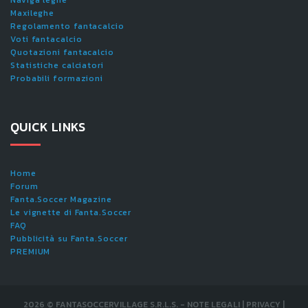
Naviga leghe
Maxileghe
Regolamento fantacalcio
Voti fantacalcio
Quotazioni fantacalcio
Statistiche calciatori
Probabili formazioni
QUICK LINKS
Home
Forum
Fanta.Soccer Magazine
Le vignette di Fanta.Soccer
FAQ
Pubblicità su Fanta.Soccer
PREMIUM
2026
©
FANTASOCCERVILLAGE S.R.L.S.
-
NOTE LEGALI
|
PRIVACY
|