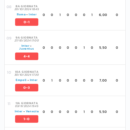
8A GIORNATA
20/10/2024 18:45
0
0
1
0
0
0
1
6,00
0
Roma
-
Inter
0-1
9A GIORNATA
27/10/2024 17:00
Inter
-
0
0
0
0
0
1
0
5,50
0
Juventus
4-4
10A GIORNATA
30/10/2024 17:30
0
1
0
0
0
0
0
7,00
0
Empoli
-
Inter
0-3
11A GIORNATA
03/11/2024 19:45
0
0
0
0
0
1
0
5,50
0
Inter
-
Venezia
1-0