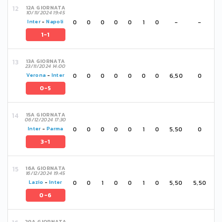
12A GIORNATA
10/11/2024 19:45
0
0
0
0
0
1
0
-
-
Inter
-
Napoli
1-1
13A GIORNATA
23/11/2024 14:00
0
0
0
0
0
0
0
6,50
0
Verona
-
Inter
0-5
15A GIORNATA
06/12/2024 17:30
0
0
0
0
0
1
0
5,50
0
Inter
-
Parma
3-1
16A GIORNATA
16/12/2024 19:45
0
0
1
0
0
1
0
5,50
5,50
Lazio
-
Inter
0-6
20A GIORNATA