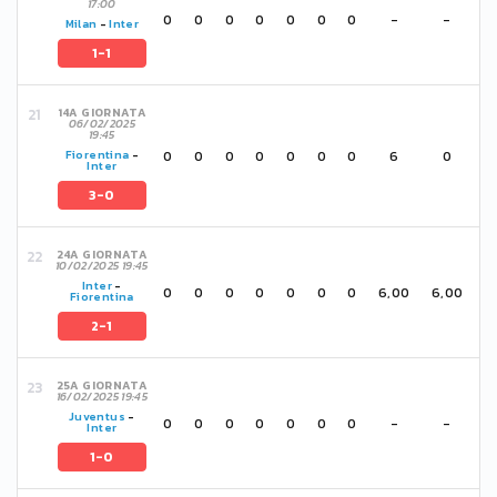
17:00
0
0
0
0
0
0
0
-
-
Milan
-
Inter
1-1
14A GIORNATA
06/02/2025
19:45
0
0
0
0
0
0
0
6
0
Fiorentina
-
Inter
3-0
24A GIORNATA
10/02/2025 19:45
Inter
-
0
0
0
0
0
0
0
6,00
6,00
Fiorentina
2-1
25A GIORNATA
16/02/2025 19:45
Juventus
-
0
0
0
0
0
0
0
-
-
Inter
1-0