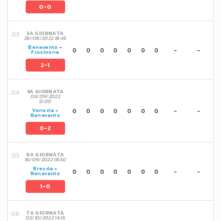
0-0
3A GIORNATA
28/08/2022 18:45
Benevento
-
0
0
0
0
0
0
0
-
-
Frosinone
2-1
4A GIORNATA
03/09/2022
12:00
0
0
0
0
0
0
0
-
-
Venezia
-
Benevento
0-2
6A GIORNATA
16/09/2022 18:30
Brescia
-
0
0
0
0
0
0
0
-
-
Benevento
1-0
7A GIORNATA
02/10/2022 14:15