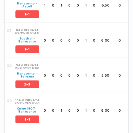
Benevento
-
1
0
1
0
0
1
0
6,50
0
Ascoli
1-1
8A GIORNATA
09/10/2022 14:15
Sudtirol
-
0
0
0
0
0
1
0
6,00
0
Benevento
1-1
9A GIORNATA
15/10/2022 12:00
Benevento
-
0
0
0
0
0
1
0
5,50
0
Ternana
2-3
10A GIORNATA
22/10/2022 12:00
Como 1907
-
0
0
1
0
0
1
0
6,00
0
Benevento
2-1