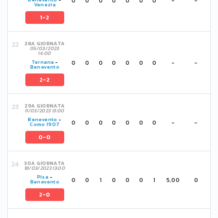
0
0
0
0
0
0
0
-
-
Venezia
1-2
28A GIORNATA
05/03/2023
14:00
0
0
0
0
0
0
0
-
-
Ternana
-
Benevento
2-2
29A GIORNATA
11/03/2023 13:00
Benevento
-
0
0
0
0
0
0
0
-
-
Como 1907
0-0
30A GIORNATA
18/03/2023 13:00
Pisa
-
0
0
1
0
0
0
1
5,00
0
Benevento
2-0