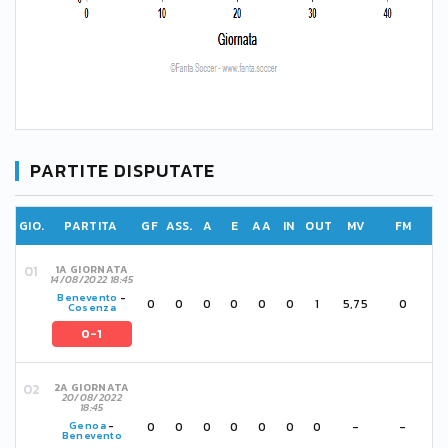
PARTITE DISPUTATE
GIO.
PARTITA
GF
ASS.
A
E
AA
IN
OUT
MV
FM
1A GIORNATA
14/08/2022 18:45
Benevento
-
0
0
0
0
0
0
1
5,75
0
Cosenza
0-1
2A GIORNATA
20/08/2022
18:45
0
0
0
0
0
0
0
-
-
Genoa
-
Benevento