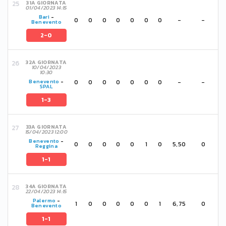
31A GIORNATA
01/04/2023 14:15
Bari
-
0
0
0
0
0
0
0
-
-
Benevento
2-0
32A GIORNATA
10/04/2023
10:30
0
0
0
0
0
0
0
-
-
Benevento
-
SPAL
1-3
33A GIORNATA
15/04/2023 12:00
Benevento
-
0
0
0
0
0
1
0
5,50
0
Reggina
1-1
34A GIORNATA
22/04/2023 14:15
Palermo
-
1
0
0
0
0
0
1
6,75
0
Benevento
1-1