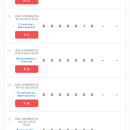
0-2
20A GIORNATA
15/01/2023 15:15
Cosenza
-
0
0
0
0
0
1
0
-
-
Benevento
1-1
21A GIORNATA
21/01/2023 13:00
Benevento
-
0
0
0
0
0
0
0
-
-
Genoa
1-2
22A GIORNATA
29/01/2023 15:15
Frosinone
-
0
0
0
0
0
0
0
-
-
Benevento
1-0
23A GIORNATA
04/02/2023
13:00
Benevento
-