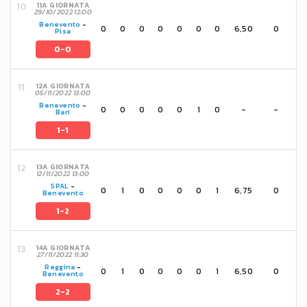
11A GIORNATA
29/10/2022 12:00
Benevento
-
0
0
0
0
0
0
0
6,50
0
Pisa
0-0
12A GIORNATA
05/11/2022 13:00
Benevento
-
0
0
0
0
0
1
0
-
-
Bari
1-1
13A GIORNATA
12/11/2022 13:00
SPAL
-
0
1
0
0
0
0
1
6,75
0
Benevento
1-2
14A GIORNATA
27/11/2022 11:30
Reggina
-
0
1
0
0
0
0
1
6,50
0
Benevento
2-2