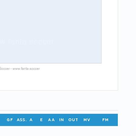
GF
ASS.
A
E
AA
IN
OUT
MV
FM