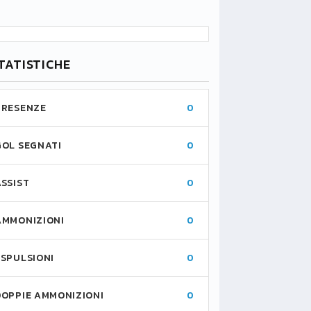
TATISTICHE
PRESENZE
0
GOL SEGNATI
0
ASSIST
0
AMMONIZIONI
0
ESPULSIONI
0
DOPPIE AMMONIZIONI
0