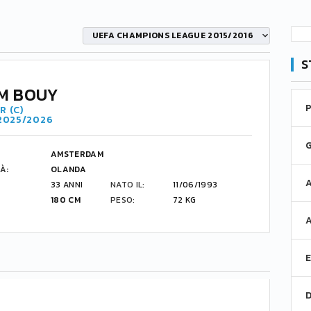
UEFA CHAMPIONS LEAGUE 2015/2016
S
M BOUY
R (C)
 2025/2026
AMSTERDAM
À:
OLANDA
33 ANNI
NATO IL:
11/06/1993
180 CM
PESO:
72 KG