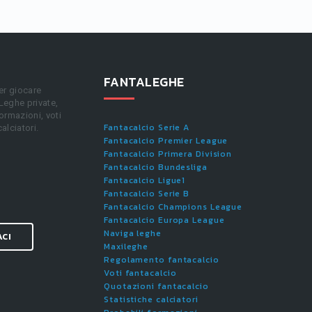
FANTALEGHE
er giocare
 Leghe private,
ormazioni, voti
Fantacalcio Serie A
calciatori.
Fantacalcio Premier League
Fantacalcio Primera Division
Fantacalcio Bundesliga
Fantacalcio Ligue1
Fantacalcio Serie B
Fantacalcio Champions League
Fantacalcio Europa League
Naviga leghe
ACI
Maxileghe
Regolamento fantacalcio
Voti fantacalcio
Quotazioni fantacalcio
Statistiche calciatori