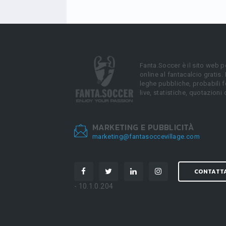
Fanta.Soccer è il sito web p
online al fantacalcio gratis.
leghe pubbliche, probabili f
live, statistiche, quotazioni 
MARKETING E PUBBLICITÀ
marketing@fantasoccevillage.com
CONTATT
- 10.1.0.204