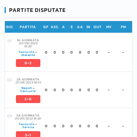
PARTITE DISPUTATE
GIO.
PARTITA
GF
ASS.
A
E
AA
IN
OUT
MV
FM
1A GIORNATA
20/08/2023
16:30
0
0
0
0
0
0
0
-
-
Sassuolo
-
Atalanta
0-2
2A GIORNATA
27/08/2023 18:45
Napoli
-
0
0
0
0
0
0
0
-
-
Sassuolo
2-0
3A GIORNATA
01/09/2023 16:30
Sassuolo
-
0
0
0
0
0
0
0
-
-
Verona
3-1