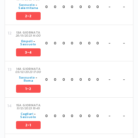
Sassuolo
-
0
0
0
0
0
0
0
-
-
Salernitana
2-2
13A GIORNATA
26/11/2023 14:00
Empoli
-
0
0
0
0
0
0
0
-
-
Sassuolo
3-4
14A GIORNATA
03/12/2023 17:00
Sassuolo
-
0
0
0
0
0
0
0
-
-
Roma
1-2
15A GIORNATA
11/12/2023 19:45
Cagliari
-
0
0
0
0
0
0
0
-
-
Sassuolo
2-1