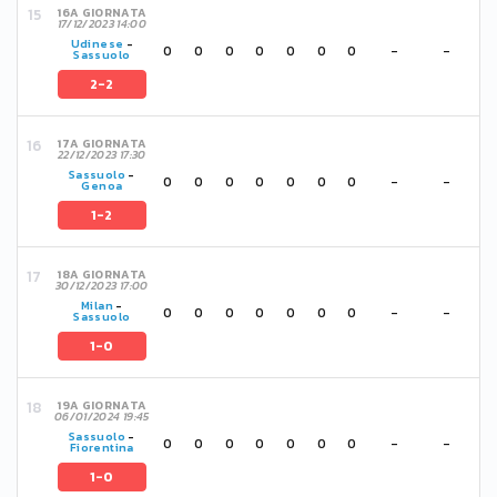
16A GIORNATA
17/12/2023 14:00
Udinese
-
0
0
0
0
0
0
0
-
-
Sassuolo
2-2
17A GIORNATA
22/12/2023 17:30
Sassuolo
-
0
0
0
0
0
0
0
-
-
Genoa
1-2
18A GIORNATA
30/12/2023 17:00
Milan
-
0
0
0
0
0
0
0
-
-
Sassuolo
1-0
19A GIORNATA
06/01/2024 19:45
Sassuolo
-
0
0
0
0
0
0
0
-
-
Fiorentina
1-0