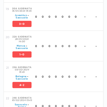
20A GIORNATA
16/01/2024 19:45
Juventus
-
0
0
0
0
0
0
0
-
-
Sassuolo
3-0
22A GIORNATA
28/01/2024
14:00
0
0
0
0
0
0
0
-
-
Monza
-
Sassuolo
1-0
23A GIORNATA
03/02/2024
19:45
0
0
0
0
0
0
0
-
-
Bologna
-
Sassuolo
4-2
24A GIORNATA
10/02/2024 19:45
Sassuolo
-
0
0
0
0
0
0
0
-
-
Torino