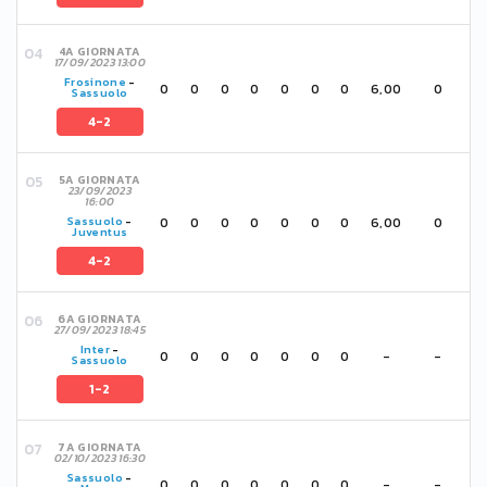
4A GIORNATA
17/09/2023 13:00
Frosinone
-
0
0
0
0
0
0
0
6,00
0
Sassuolo
4-2
5A GIORNATA
23/09/2023
16:00
0
0
0
0
0
0
0
6,00
0
Sassuolo
-
Juventus
4-2
6A GIORNATA
27/09/2023 18:45
Inter
-
0
0
0
0
0
0
0
-
-
Sassuolo
1-2
7A GIORNATA
02/10/2023 16:30
Sassuolo
-
0
0
0
0
0
0
0
-
-