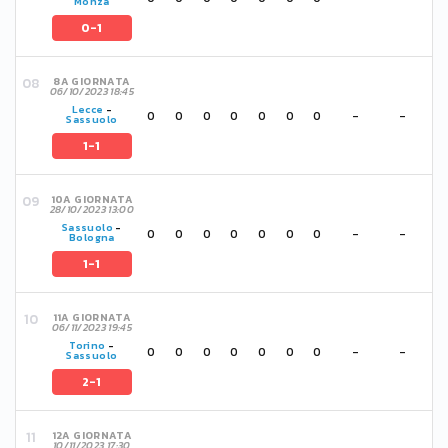
Monza
0-1
8A GIORNATA
06/10/2023 18:45
Lecce
-
0
0
0
0
0
0
0
-
-
Sassuolo
1-1
10A GIORNATA
28/10/2023 13:00
Sassuolo
-
0
0
0
0
0
0
0
-
-
Bologna
1-1
11A GIORNATA
06/11/2023 19:45
Torino
-
0
0
0
0
0
0
0
-
-
Sassuolo
2-1
12A GIORNATA
10/11/2023 17:30