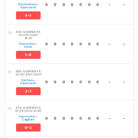
0
0
0
0
0
0
0
-
-
Fiorentina
-
Sassuolo
5-1
35A GIORNATA
04/05/2024
18:45
0
0
0
0
0
0
0
-
-
Sassuolo
-
Inter
1-0
36A GIORNATA
12/05/2024 13:00
Genoa
-
0
0
0
0
0
0
0
-
-
Sassuolo
2-1
37A GIORNATA
19/05/2024 10:30
Sassuolo
-
0
0
0
0
0
0
0
-
-
Cagliari
0-2