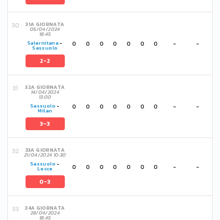
31A GIORNATA
05/04/2024
18:45
0
0
0
0
0
0
0
-
-
Salernitana
-
Sassuolo
2-2
32A GIORNATA
14/04/2024
13:00
0
0
0
0
0
0
0
-
-
Sassuolo
-
Milan
3-3
33A GIORNATA
21/04/2024 10:30
Sassuolo
-
0
0
0
0
0
0
0
-
-
Lecce
0-3
34A GIORNATA
28/04/2024
18:45