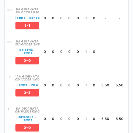
8A GIORNATA
26/10/2025 11:30
0
0
0
0
0
1
0
-
-
Torino
-
Genoa
2-1
9A GIORNATA
29/10/2025 19:45
Bologna
-
0
0
0
0
0
1
0
-
-
Torino
0-0
10A GIORNATA
02/11/2025 14:00
0
0
0
0
0
1
0
5,50
5,50
Torino
-
Pisa
2-2
11A GIORNATA
08/11/2025 17:00
Juventus
-
0
0
0
0
0
1
0
5,50
5,50
Torino
0-0