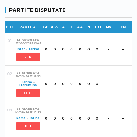
PARTITE DISPUTATE
GIO.
PARTITA
GF
ASS.
A
E
AA
IN
OUT
MV
FM
1A GIORNATA
25/08/2025 18:45
0
0
0
0
0
0
0
-
-
Inter
-
Torino
5-0
2A GIORNATA
31/08/2025 16:30
Torino
-
0
0
0
0
0
0
0
-
-
Fiorentina
0-0
3A GIORNATA
14/09/2025 10:30
0
0
0
0
0
0
0
-
-
Roma
-
Torino
0-1