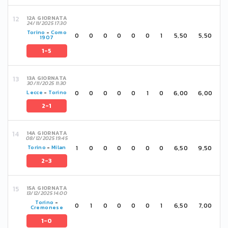
12A GIORNATA
24/11/2025 17:30
Torino
-
Como
0
0
0
0
0
0
1
5,50
5,50
1907
1-5
13A GIORNATA
30/11/2025 11:30
0
0
0
0
0
1
0
6,00
6,00
Lecce
-
Torino
2-1
14A GIORNATA
08/12/2025 19:45
1
0
0
0
0
0
0
6,50
9,50
Torino
-
Milan
2-3
15A GIORNATA
13/12/2025 14:00
Torino
-
0
1
0
0
0
0
1
6,50
7,00
Cremonese
1-0