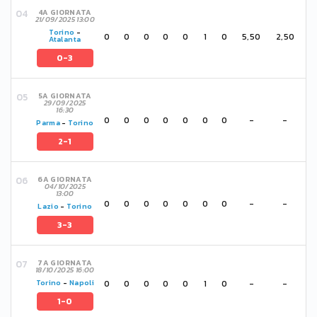
4A GIORNATA
21/09/2025 13:00
Torino
-
0
0
0
0
0
1
0
5,50
2,50
Atalanta
0-3
5A GIORNATA
29/09/2025
16:30
0
0
0
0
0
0
0
-
-
Parma
-
Torino
2-1
6A GIORNATA
04/10/2025
13:00
0
0
0
0
0
0
0
-
-
Lazio
-
Torino
3-3
7A GIORNATA
18/10/2025 16:00
0
0
0
0
0
1
0
-
-
Torino
-
Napoli
1-0