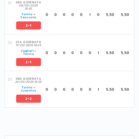
36A GIORNATA
08/05/2026
18:45
0
0
0
0
0
1
0
5,50
5,50
Torino
-
Sassuolo
2-1
37A GIORNATA
17/05/2026 18:45
Cagliari
-
0
0
0
0
0
0
1
5,50
5,50
Torino
2-1
38A GIORNATA
24/05/2026 19:45
Torino
-
0
0
0
0
0
0
1
5,50
5,50
Juventus
2-2