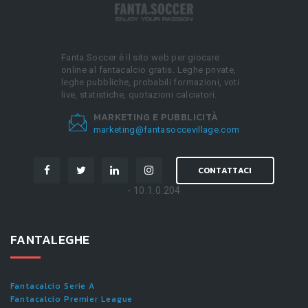
Fanta.Soccer è il sito web per giocare
online al fantacalcio gratis. Leghe private,
leghe pubbliche, probabili formazioni, voti
live, statistiche, quotazioni calciatori.
MARKETING E PUBBLICITÀ
marketing@fantasoccevillage.com
CONTATTACI
- 10.1.0.204
FANTALEGHE
Fantacalcio Serie A
Fantacalcio Premier League