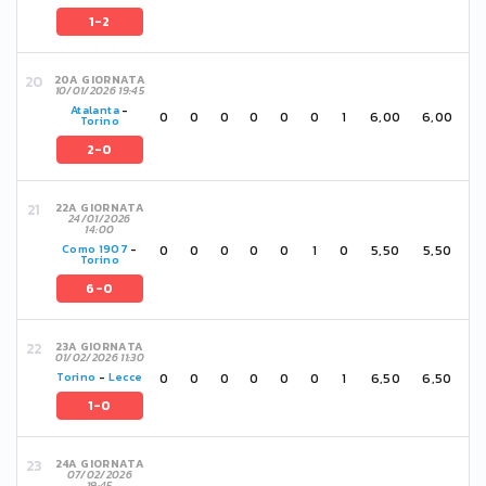
1-2
20A GIORNATA
10/01/2026 19:45
Atalanta
-
0
0
0
0
0
0
1
6,00
6,00
Torino
2-0
22A GIORNATA
24/01/2026
14:00
0
0
0
0
0
1
0
5,50
5,50
Como 1907
-
Torino
6-0
23A GIORNATA
01/02/2026 11:30
0
0
0
0
0
0
1
6,50
6,50
Torino
-
Lecce
1-0
24A GIORNATA
07/02/2026
19:45