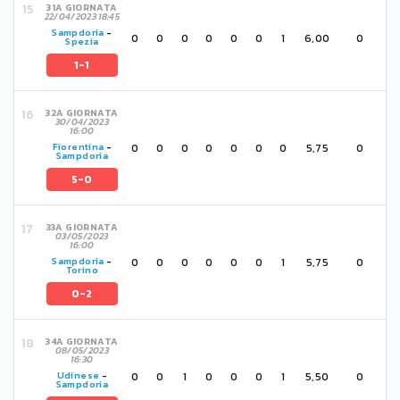
31A GIORNATA
22/04/2023 18:45
Sampdoria
-
0
0
0
0
0
0
1
6,00
0
Spezia
1-1
32A GIORNATA
30/04/2023
16:00
0
0
0
0
0
0
0
5,75
0
Fiorentina
-
Sampdoria
5-0
33A GIORNATA
03/05/2023
16:00
0
0
0
0
0
0
1
5,75
0
Sampdoria
-
Torino
0-2
34A GIORNATA
08/05/2023
16:30
0
0
1
0
0
0
1
5,50
0
Udinese
-
Sampdoria