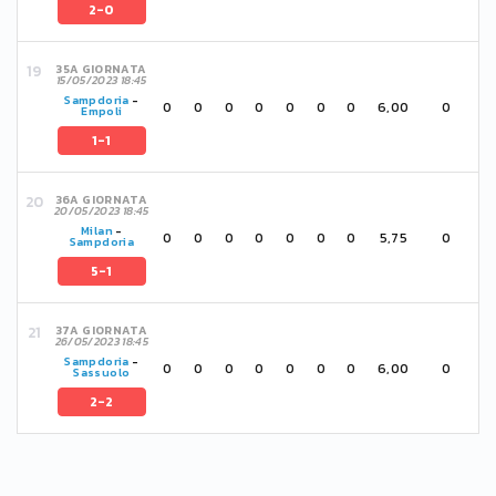
2-0
35A GIORNATA
15/05/2023 18:45
Sampdoria
-
0
0
0
0
0
0
0
6,00
0
Empoli
1-1
36A GIORNATA
20/05/2023 18:45
Milan
-
0
0
0
0
0
0
0
5,75
0
Sampdoria
5-1
37A GIORNATA
26/05/2023 18:45
Sampdoria
-
0
0
0
0
0
0
0
6,00
0
Sassuolo
2-2