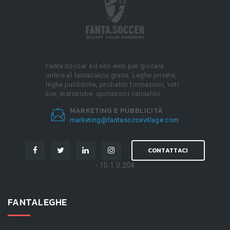
Fanta.Soccer è il sito web per giocare
online al fantacalcio gratis. Leghe private,
leghe pubbliche, probabili formazioni, voti
live, statistiche, quotazioni calciatori.
MARKETING E PUBBLICITÀ
marketing@fantasoccevillage.com
CONTATTACI
- 10.1.0.204
FANTALEGHE