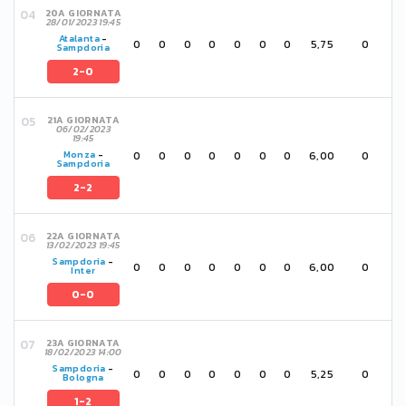
20A GIORNATA
28/01/2023 19:45
Atalanta
-
0
0
0
0
0
0
0
5,75
0
Sampdoria
2-0
21A GIORNATA
06/02/2023
19:45
0
0
0
0
0
0
0
6,00
0
Monza
-
Sampdoria
2-2
22A GIORNATA
13/02/2023 19:45
Sampdoria
-
0
0
0
0
0
0
0
6,00
0
Inter
0-0
23A GIORNATA
18/02/2023 14:00
Sampdoria
-
0
0
0
0
0
0
0
5,25
0
Bologna
1-2