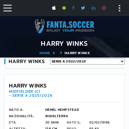
HARRY WINKS
HOME
HARRY WINKS
HARRY WINKS
HARRY WINKS
MIDFIELDER (C)
- SERIE A 2025/2026
NATO A:
HEMEL HEMPSTEAD
NAZIONALITÀ:
INGHILTERRA
ETÀ:
30 ANNI
NATO IL:
02/02/1996
ALTEZZA:
178 CM
PESO:
65 KG