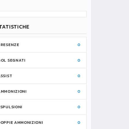
TATISTICHE
PRESENZE
0
GOL SEGNATI
0
ASSIST
0
AMMONIZIONI
0
ESPULSIONI
0
DOPPIE AMMONIZIONI
0