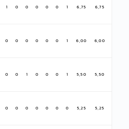
1
0
0
0
0
0
1
6,75
6,75
0
0
0
0
0
0
1
6,00
6,00
0
0
1
0
0
0
1
5,50
5,50
0
0
0
0
0
0
0
5,25
5,25