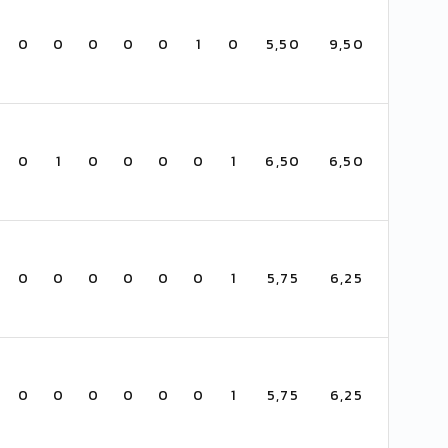
0
0
0
0
0
1
0
5,50
9,50
0
1
0
0
0
0
1
6,50
6,50
0
0
0
0
0
0
1
5,75
6,25
0
0
0
0
0
0
1
5,75
6,25