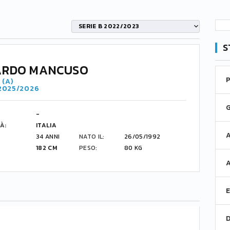
SERIE B 2022/2023
S
ARDO MANCUSO
 (A)
 2025/2026
-
À:
ITALIA
34 ANNI
NATO IL:
26/05/1992
182 CM
PESO:
80 KG