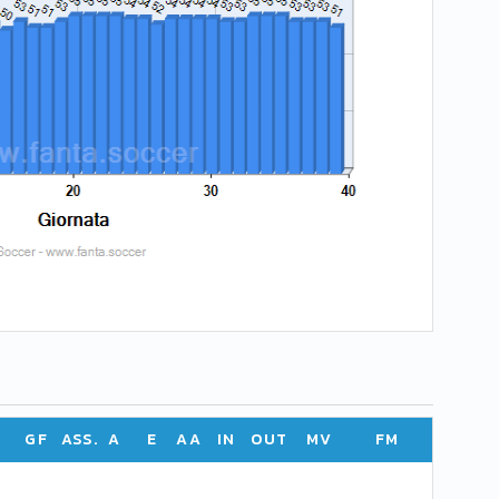
GF
ASS.
A
E
AA
IN
OUT
MV
FM