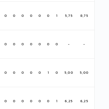
0
0
0
0
0
0
1
5,75
8,75
0
0
0
0
0
0
0
-
-
0
0
0
0
0
1
0
5,00
5,00
0
0
0
0
0
0
1
6,25
6,25