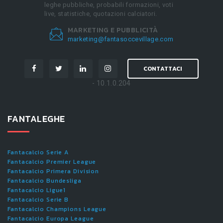
leghe pubbliche, probabili formazioni, voti
live, statistiche, quotazioni calciatori.
MARKETING E PUBBLICITÀ
marketing@fantasoccevillage.com
CONTATTACI
- 10.1.0.204
FANTALEGHE
Fantacalcio Serie A
Fantacalcio Premier League
Fantacalcio Primera Division
Fantacalcio Bundesliga
Fantacalcio Ligue1
Fantacalcio Serie B
Fantacalcio Champions League
Fantacalcio Europa League