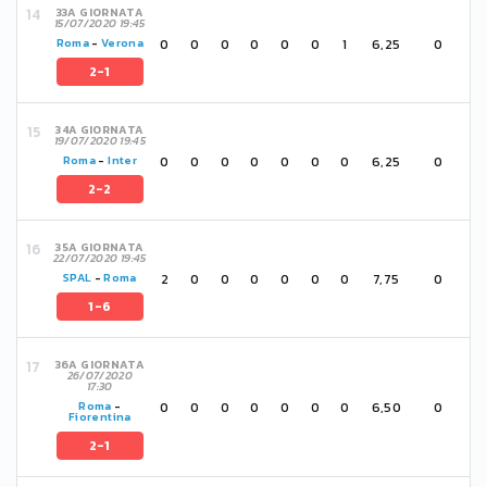
33A GIORNATA
15/07/2020 19:45
0
0
0
0
0
0
1
6,25
0
Roma
-
Verona
2-1
34A GIORNATA
19/07/2020 19:45
0
0
0
0
0
0
0
6,25
0
Roma
-
Inter
2-2
35A GIORNATA
22/07/2020 19:45
2
0
0
0
0
0
0
7,75
0
SPAL
-
Roma
1-6
36A GIORNATA
26/07/2020
17:30
0
0
0
0
0
0
0
6,50
0
Roma
-
Fiorentina
2-1