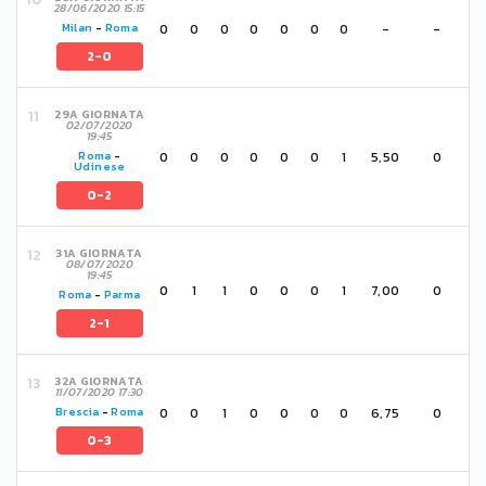
28/06/2020 15:15
0
0
0
0
0
0
0
-
-
Milan
-
Roma
2-0
29A GIORNATA
02/07/2020
19:45
0
0
0
0
0
0
1
5,50
0
Roma
-
Udinese
0-2
31A GIORNATA
08/07/2020
19:45
0
1
1
0
0
0
1
7,00
0
Roma
-
Parma
2-1
32A GIORNATA
11/07/2020 17:30
0
0
1
0
0
0
0
6,75
0
Brescia
-
Roma
0-3