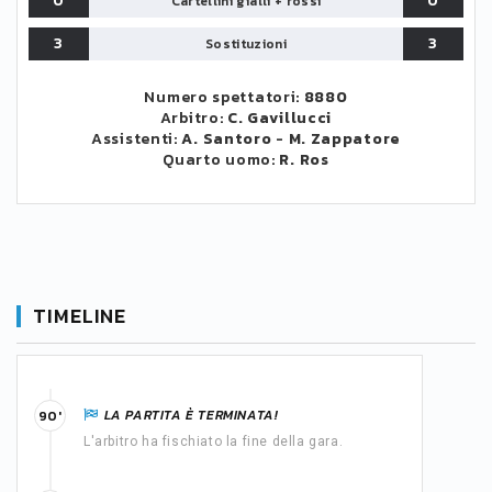
0
0
Cartellini gialli + rossi
3
3
Sostituzioni
Numero spettatori:
8880
Arbitro:
C. Gavillucci
Assistenti:
A. Santoro
-
M. Zappatore
Quarto uomo:
R. Ros
TIMELINE
LA PARTITA È TERMINATA!
90'
L'arbitro ha fischiato la fine della gara.