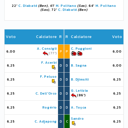
22'
C. Diabaté
(Ben)
, 41'
M. Politano
(Sas)
, 64'
M. Politano
(Sas)
, 72'
C. Diabaté
(Ben)
Voto
Calciatore
R
R
Calciatore
Voto
A. Consigli
C. Puggioni
6,00
P
P
6,00
(77')
F. Acerbi
6,25
D
D
B. Sagna
6,00
F. Peluso
6,25
D
D
B. Djimsiti
6,25
G. Letizia
6,25
C. Dell'Orco
D
D
6,25
(86')
6,25
Rogério
D
D
A. Toșca
6,25
Sandro
6,25
C. Adjapong
D
C
6,25