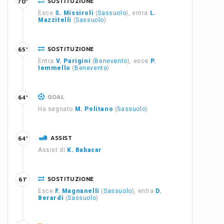
SOSTITUZIONE
70'
Esce
S. Missiroli
(
Sassuolo
), entra
L.
Mazzitelli
(
Sassuolo
)
SOSTITUZIONE
65'
Entra
V. Parigini
(
Benevento
), esce
P.
Iemmello
(
Benevento
)
GOAL
64'
Ha segnato
M. Politano
(
Sassuolo
)
ASSIST
64'
Assist di
K. Babacar
SOSTITUZIONE
61'
Esce
F. Magnanelli
(
Sassuolo
), entra
D.
Berardi
(
Sassuolo
)