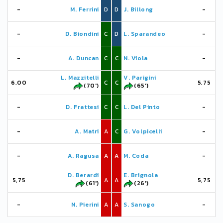
-
M. Ferrini
D
D
J. Billong
-
-
D. Biondini
C
D
L. Sparandeo
-
-
A. Duncan
C
C
N. Viola
-
L. Mazzitelli
V. Parigini
6,00
C
C
5,75
(70')
(65')
-
D. Frattesi
C
C
L. Del Pinto
-
-
A. Matri
A
C
G. Volpicelli
-
-
A. Ragusa
A
A
M. Coda
-
D. Berardi
E. Brignola
5,75
A
A
5,75
(61')
(26')
-
N. Pierini
A
A
S. Sanogo
-