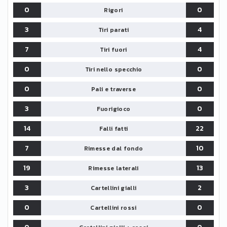
0
0
Rigori
3
4
Tiri parati
7
4
Tiri fuori
0
0
Tiri nello specchio
0
0
Pali e traverse
3
0
Fuorigioco
14
22
Falli fatti
7
10
Rimesse dal fondo
19
13
Rimesse laterali
3
2
Cartellini gialli
0
0
Cartellini rossi