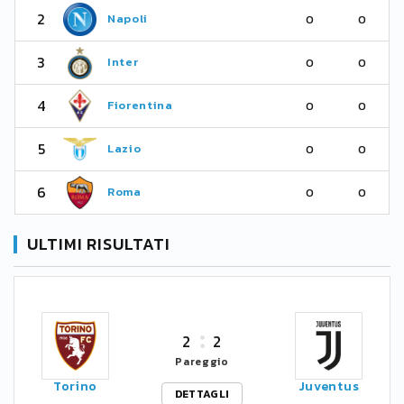
2
Napoli
0
0
3
Inter
0
0
4
Fiorentina
0
0
5
Lazio
0
0
6
Roma
0
0
ULTIMI RISULTATI
2
2
Pareggio
Torino
Juventus
DETTAGLI