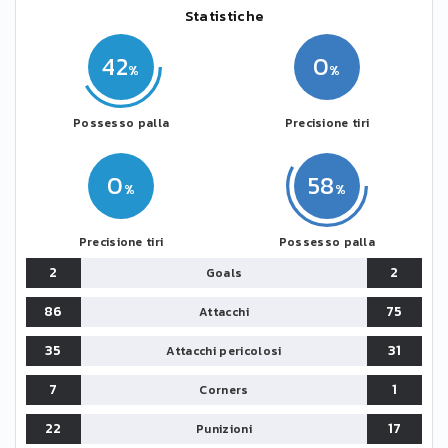
Statistiche
42
0
Possesso palla
Precisione tiri
0
58
Precisione tiri
Possesso palla
2
2
Goals
86
75
Attacchi
35
31
Attacchi pericolosi
7
1
Corners
22
17
Punizioni