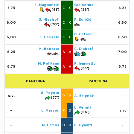
F. Magnanelli
Guilherme
5,75
C
C
6,25
(61')
(26')
S. Missiroli
F. Đuričić
6,00
C
C
6,50
(70')
D. Cataldi
6,00
F. Cassata
C
C
6,50
K. Babacar
C. Diabaté
6,25
A
A
7,00
M. Politano
P. Iemmello
6,75
A
A
5,75
(65')
PANCHINA
PANCHINA
G. Pegolo
s.v.
P
P
A. Brignoli
-
(77')
L. Venuti
-
L. Marson
P
D
s.v.
(86')
-
M. Lemos
D
D
B. Gyamfi
-