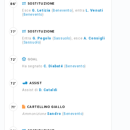
SOSTITUZIONE
86'
Esce
G. Letizia
(
Benevento
), entra
L. Venuti
(
Benevento
)
SOSTITUZIONE
77'
Entra
G. Pegolo
(
Sassuolo
), esce
A. Consigli
(
Sassuolo
)
GOAL
72'
Ha segnato
C. Diabaté
(
Benevento
)
ASSIST
72'
Assist di
D. Cataldi
CARTELLINO GIALLO
71'
Ammonizione
Sandro
(
Benevento
)