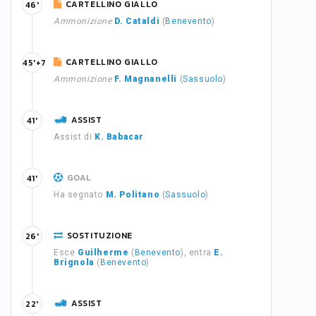
CARTELLINO GIALLO
46'
Ammonizione
D. Cataldi
(
Benevento
)
CARTELLINO GIALLO
45'+7
Ammonizione
F. Magnanelli
(
Sassuolo
)
ASSIST
41'
Assist di
K. Babacar
GOAL
41'
Ha segnato
M. Politano
(
Sassuolo
)
SOSTITUZIONE
26'
Esce
Guilherme
(
Benevento
), entra
E.
Brignola
(
Benevento
)
ASSIST
22'