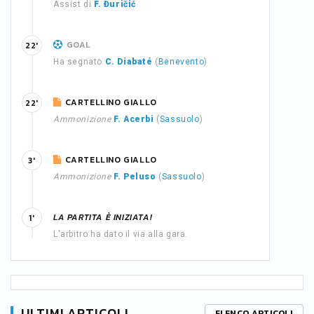
Assist di
F. Đuričić
GOAL
22'
Ha segnato
C. Diabaté
(
Benevento
)
CARTELLINO GIALLO
22'
Ammonizione
F. Acerbi
(
Sassuolo
)
CARTELLINO GIALLO
3'
Ammonizione
F. Peluso
(
Sassuolo
)
LA PARTITA È INIZIATA!
1'
L'arbitro ha dato il via alla gara.
ULTIMI ARTICOLI
ELENCO ARTICOLI