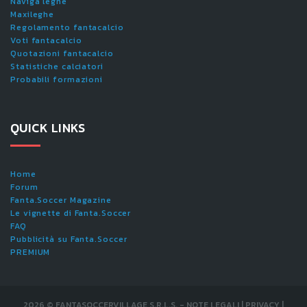
Naviga leghe
Maxileghe
Regolamento fantacalcio
Voti fantacalcio
Quotazioni fantacalcio
Statistiche calciatori
Probabili formazioni
QUICK LINKS
Home
Forum
Fanta.Soccer Magazine
Le vignette di Fanta.Soccer
FAQ
Pubblicità su Fanta.Soccer
PREMIUM
2026
©
FANTASOCCERVILLAGE S.R.L.S.
-
NOTE LEGALI
|
PRIVACY
|