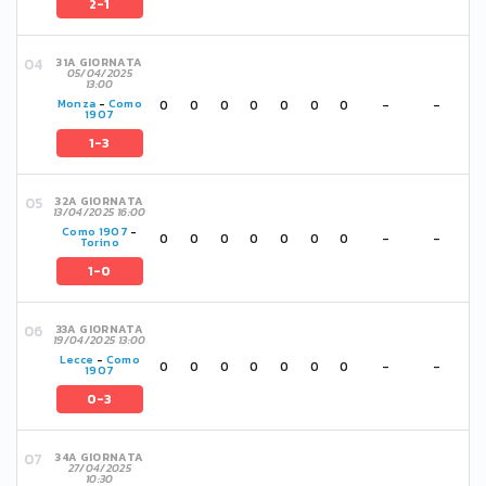
2-1
31A GIORNATA
05/04/2025
13:00
0
0
0
0
0
0
0
-
-
Monza
-
Como
1907
1-3
32A GIORNATA
13/04/2025 16:00
Como 1907
-
0
0
0
0
0
0
0
-
-
Torino
1-0
33A GIORNATA
19/04/2025 13:00
Lecce
-
Como
0
0
0
0
0
0
0
-
-
1907
0-3
34A GIORNATA
27/04/2025
10:30