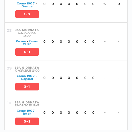
0
0
0
0
0
0
0
6
0
Como 1907
-
Genoa
1-0
35A GIORNATA
03/05/2025
13:00
0
0
0
0
0
0
0
-
-
Parma
-
Como
1907
0-1
36A GIORNATA
10/05/2025 13:00
Como 1907
-
0
0
0
0
0
0
0
-
-
Cagliari
3-1
38A GIORNATA
23/05/2025 18:45
Como 1907
-
0
0
0
0
0
0
0
-
-
Inter
0-2