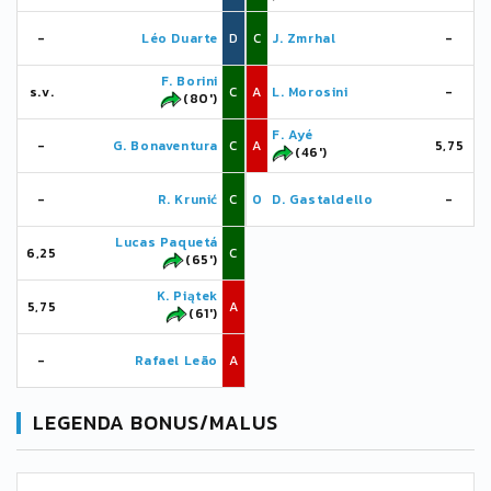
-
Léo Duarte
D
C
J. Zmrhal
-
F. Borini
s.v.
C
A
L. Morosini
-
(80')
F. Ayé
-
G. Bonaventura
C
A
5,75
(46')
-
R. Krunić
C
0
D. Gastaldello
-
Lucas Paquetá
6,25
C
(65')
K. Piątek
5,75
A
(61')
-
Rafael Leão
A
LEGENDA BONUS/MALUS