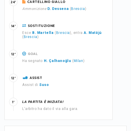
CARTELLINO GIALLO
24'
Ammonizione
D. Dessena
(
Brescia
)
SOSTITUZIONE
14'
Esce
B. Martella
(
Brescia
), entra
A. Matějů
(
Brescia
)
GOAL
12'
Ha segnato
H. Çalhanoğlu
(
Milan
)
ASSIST
12'
Assist di
Suso
LA PARTITA È INIZIATA!
1'
L'arbitro ha dato il via alla gara.