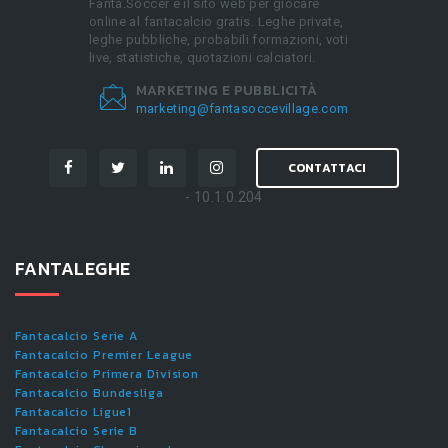
Fanta.Soccer è il sito web per giocare
online al fantacalcio gratis. Leghe private,
leghe pubbliche, probabili formazioni, voti
live, statistiche, quotazioni calciatori.
MARKETING E PUBBLICITÀ
marketing@fantasoccevillage.com
CONTATTACI
- 10.1.0.204
FANTALEGHE
Fantacalcio Serie A
Fantacalcio Premier League
Fantacalcio Primera Division
Fantacalcio Bundesliga
Fantacalcio Ligue1
Fantacalcio Serie B