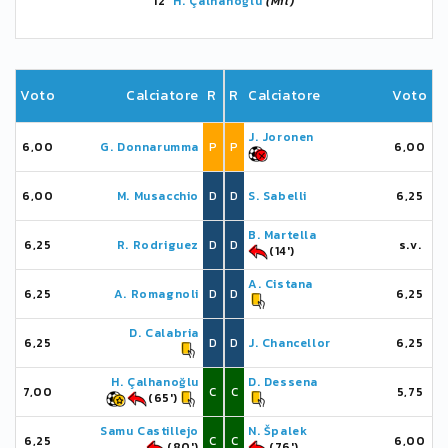
12'
H. Çalhanoğlu
(Mil)
Voto
Calciatore
R
R
Calciatore
Voto
J. Joronen
6,00
G. Donnarumma
P
P
6,00
6,00
M. Musacchio
D
D
S. Sabelli
6,25
B. Martella
6,25
R. Rodriguez
D
D
s.v.
(14')
A. Cistana
6,25
A. Romagnoli
D
D
6,25
D. Calabria
6,25
D
D
J. Chancellor
6,25
H. Çalhanoğlu
D. Dessena
7,00
C
C
5,75
(65')
Samu Castillejo
N. Špalek
6,25
C
C
6,00
(80')
(76')