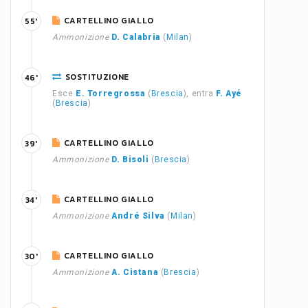
CARTELLINO GIALLO
55'
Ammonizione
D. Calabria
(
Milan
)
SOSTITUZIONE
46'
Esce
E. Torregrossa
(
Brescia
), entra
F. Ayé
(
Brescia
)
CARTELLINO GIALLO
39'
Ammonizione
D. Bisoli
(
Brescia
)
CARTELLINO GIALLO
34'
Ammonizione
André Silva
(
Milan
)
CARTELLINO GIALLO
30'
Ammonizione
A. Cistana
(
Brescia
)