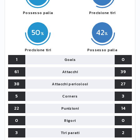
Possesso palla
Precisione tiri
50
42
Precisione tiri
Possesso palla
1
0
Goals
61
39
Attacchi
38
27
Attacchi pericolosi
5
3
Corners
22
14
Punizioni
0
0
Rigori
3
2
Tiri parati