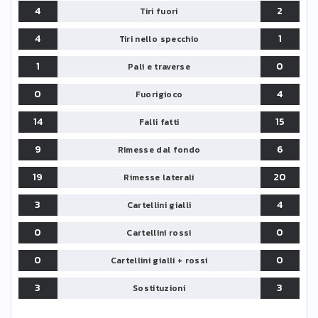
4
2
Tiri fuori
4
1
Tiri nello specchio
1
0
Pali e traverse
0
4
Fuorigioco
14
15
Falli fatti
9
6
Rimesse dal fondo
19
20
Rimesse laterali
3
4
Cartellini gialli
0
0
Cartellini rossi
0
0
Cartellini gialli + rossi
3
3
Sostituzioni