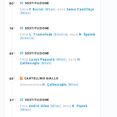
SOSTITUZIONE
80'
Entra
F. Borini
(
Milan
), esce
Samu Castillejo
(
Milan
)
SOSTITUZIONE
76'
Entra
L. Tremolada
(
Brescia
), esce
N. Špalek
(
Brescia
)
SOSTITUZIONE
65'
Entra
Lucas Paquetá
(
Milan
), esce
H.
Çalhanoğlu
(
Milan
)
CARTELLINO GIALLO
65'
Ammonizione
H. Çalhanoğlu
(
Milan
)
SOSTITUZIONE
61'
Esce
André Silva
(
Milan
), entra
K. Piątek
(
Milan
)