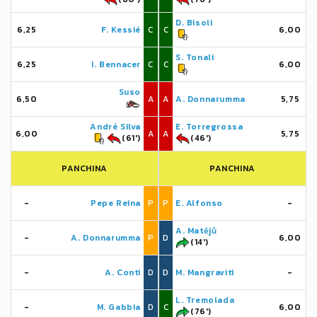
D. Bisoli
6,25
F. Kessié
C
C
6,00
S. Tonali
6,25
I. Bennacer
C
C
6,00
Suso
6,50
A
A
A. Donnarumma
5,75
André Silva
E. Torregrossa
6,00
A
A
5,75
(61')
(46')
PANCHINA
PANCHINA
-
Pepe Reina
P
P
E. Alfonso
-
A. Matějů
-
A. Donnarumma
P
D
6,00
(14')
-
A. Conti
D
D
M. Mangraviti
-
L. Tremolada
-
M. Gabbia
D
C
6,00
(76')