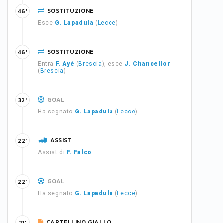
SOSTITUZIONE
46'
Esce
G. Lapadula
(
Lecce
)
SOSTITUZIONE
46'
Entra
F. Ayé
(
Brescia
), esce
J. Chancellor
(
Brescia
)
GOAL
32'
Ha segnato
G. Lapadula
(
Lecce
)
ASSIST
22'
Assist di
F. Falco
GOAL
22'
Ha segnato
G. Lapadula
(
Lecce
)
CARTELLINO GIALLO
21'