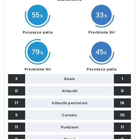
55
33
Possesso palla
Precisione tiri
79
45
Precisione tiri
Possesso palla
3
1
Goals
0
0
Attacchi
17
16
Attacchi pericolosi
5
10
Corners
11
11
Punizioni