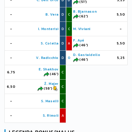
-
C. Dell'Orco
D
D
5,25
(51')
B. Bjarnason
-
B. Vera
D
C
5,50
(62')
-
I. Monterisi
D
C
M. Viviani
-
F. Ayé
-
S. Colella
D
A
5,50
(46')
D. Gastaldello
-
V. Radicchio
D
0
5,25
(46')
E. Shakhov
6,75
C
(46')
Ž. Majer
6,50
C
(58')
-
S. Maselli
C
-
S. Rimoli
A