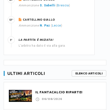
Ammonizione
S. Sabelli
(
Brescia
)
CARTELLINO GIALLO
17'
Ammonizione
N. Paz
(
Lecce
)
LA PARTITA È INIZIATA!
1'
L'arbitro ha dato il via alla gara.
ULTIMI ARTICOLI
ELENCO ARTICOLI
IL FANTACALCIO RIPARTE!
06/08/2026