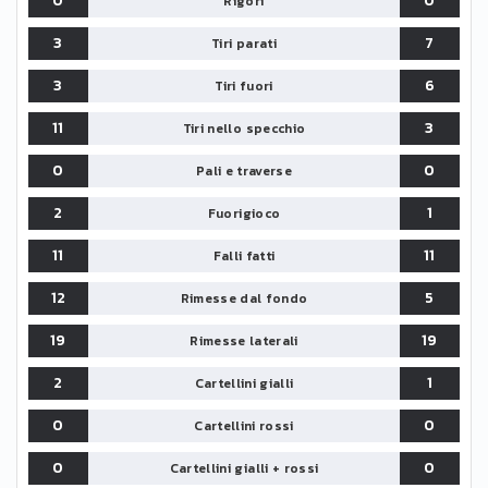
0
0
Rigori
3
7
Tiri parati
3
6
Tiri fuori
11
3
Tiri nello specchio
0
0
Pali e traverse
2
1
Fuorigioco
11
11
Falli fatti
12
5
Rimesse dal fondo
19
19
Rimesse laterali
2
1
Cartellini gialli
0
0
Cartellini rossi
0
0
Cartellini gialli + rossi