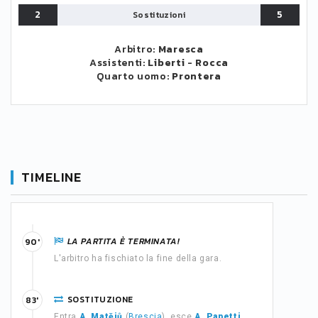
2
5
Sostituzioni
Arbitro:
Maresca
Assistenti:
Liberti
-
Rocca
Quarto uomo:
Prontera
TIMELINE
LA PARTITA È TERMINATA!
90'
L'arbitro ha fischiato la fine della gara.
SOSTITUZIONE
83'
Entra
A. Matějů
(
Brescia
), esce
A. Papetti