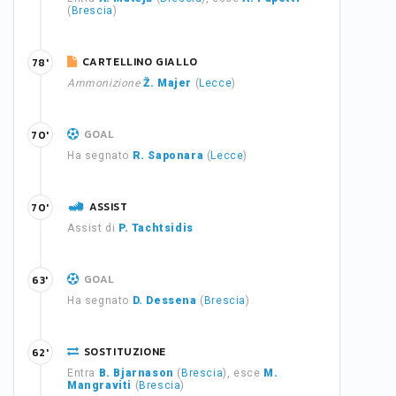
(
Brescia
)
CARTELLINO GIALLO
78'
Ammonizione
Ž. Majer
(
Lecce
)
GOAL
70'
Ha segnato
R. Saponara
(
Lecce
)
ASSIST
70'
Assist di
P. Tachtsidis
GOAL
63'
Ha segnato
D. Dessena
(
Brescia
)
SOSTITUZIONE
62'
Entra
B. Bjarnason
(
Brescia
), esce
M.
Mangraviti
(
Brescia
)