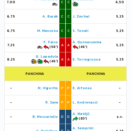
7,00
C
C
6,50
6,75
A. Barák
C
C
J. Zmrhal
5,25
6,75
M. Mancosu
C
C
S. Tonali
5,25
F. Falco
A. Donnarumma
7,25
A
A
5,25
(58')
(46')
G. Lapadula
8,25
A
A
E. Torregrossa
5,25
(46')
PANCHINA
PANCHINA
-
M. Vigorito
P
P
E. Alfonso
-
-
R. Sava
P
P
L. Andrenacci
-
A. Matějů
-
B. Meccariello
D
D
s.v.
(83')
A. Semprini