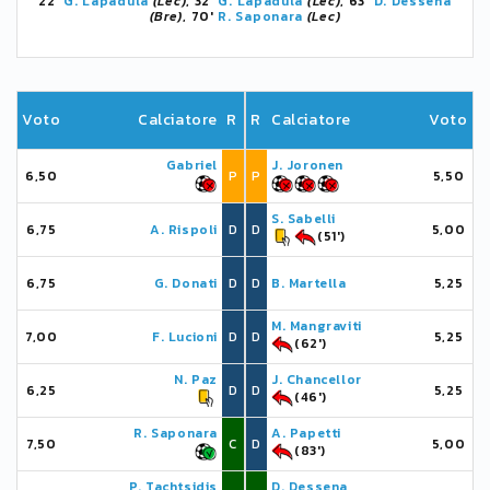
22'
G. Lapadula
(Lec)
, 32'
G. Lapadula
(Lec)
, 63'
D. Dessena
(Bre)
, 70'
R. Saponara
(Lec)
Voto
Calciatore
R
R
Calciatore
Voto
Gabriel
J. Joronen
6,50
P
P
5,50
S. Sabelli
6,75
A. Rispoli
D
D
5,00
(51')
6,75
G. Donati
D
D
B. Martella
5,25
M. Mangraviti
7,00
F. Lucioni
D
D
5,25
(62')
N. Paz
J. Chancellor
6,25
D
D
5,25
(46')
R. Saponara
A. Papetti
7,50
C
D
5,00
(83')
P. Tachtsidis
D. Dessena