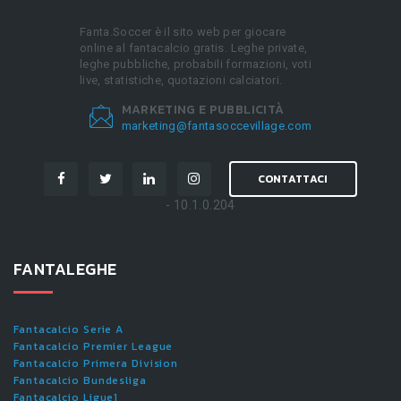
Fanta.Soccer è il sito web per giocare
online al fantacalcio gratis. Leghe private,
leghe pubbliche, probabili formazioni, voti
live, statistiche, quotazioni calciatori.
MARKETING E PUBBLICITÀ
marketing@fantasoccevillage.com
CONTATTACI
- 10.1.0.204
FANTALEGHE
Fantacalcio Serie A
Fantacalcio Premier League
Fantacalcio Primera Division
Fantacalcio Bundesliga
Fantacalcio Ligue1