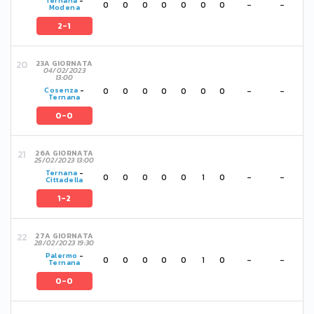
Ternana
-
0
0
0
0
0
0
0
-
-
Modena
2-1
23A GIORNATA
04/02/2023
13:00
0
0
0
0
0
0
0
-
-
Cosenza
-
Ternana
0-0
26A GIORNATA
25/02/2023 13:00
Ternana
-
0
0
0
0
0
1
0
-
-
Cittadella
1-2
27A GIORNATA
28/02/2023 19:30
Palermo
-
0
0
0
0
0
1
0
-
-
Ternana
0-0