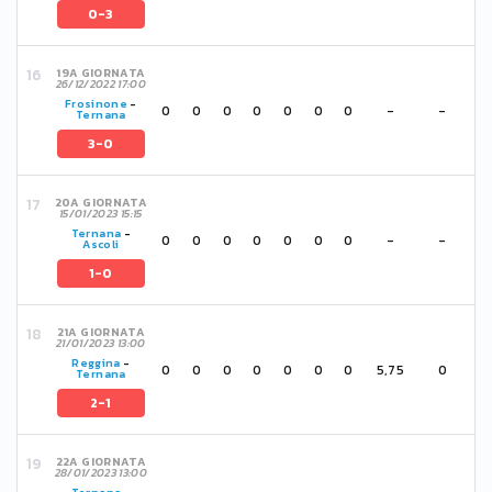
0-3
19A GIORNATA
26/12/2022 17:00
Frosinone
-
0
0
0
0
0
0
0
-
-
Ternana
3-0
20A GIORNATA
15/01/2023 15:15
Ternana
-
0
0
0
0
0
0
0
-
-
Ascoli
1-0
21A GIORNATA
21/01/2023 13:00
Reggina
-
0
0
0
0
0
0
0
5,75
0
Ternana
2-1
22A GIORNATA
28/01/2023 13:00