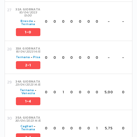
32A GIORNATA
10/04/2023
13:00
0
0
0
0
0
0
0
-
-
Brescia
-
Ternana
1-0
33A GIORNATA
16/04/2023 14:15
0
0
0
0
0
0
0
-
-
Ternana
-
Pisa
2-1
34A GIORNATA
23/04/2023 14:15
Ternana
-
0
0
1
0
0
0
0
5,00
0
Venezia
1-4
35A GIORNATA
30/04/2023 14:15
Cagliari
-
0
0
0
0
0
0
1
5,75
0
Ternana