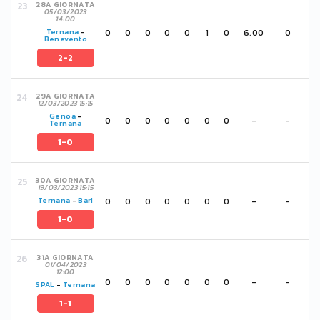
28A GIORNATA
05/03/2023
14:00
0
0
0
0
0
1
0
6,00
0
Ternana
-
Benevento
2-2
29A GIORNATA
12/03/2023 15:15
Genoa
-
0
0
0
0
0
0
0
-
-
Ternana
1-0
30A GIORNATA
19/03/2023 15:15
0
0
0
0
0
0
0
-
-
Ternana
-
Bari
1-0
31A GIORNATA
01/04/2023
12:00
0
0
0
0
0
0
0
-
-
SPAL
-
Ternana
1-1