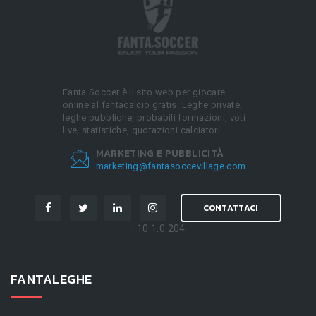
Fanta.Soccer è il sito web per giocare
online al fantacalcio gratis. Leghe private,
leghe pubbliche, probabili formazioni, voti
live, statistiche, quotazioni calciatori.
MARKETING E PUBBLICITÀ
marketing@fantasoccevillage.com
CONTATTACI
- 10.1.0.204
FANTALEGHE