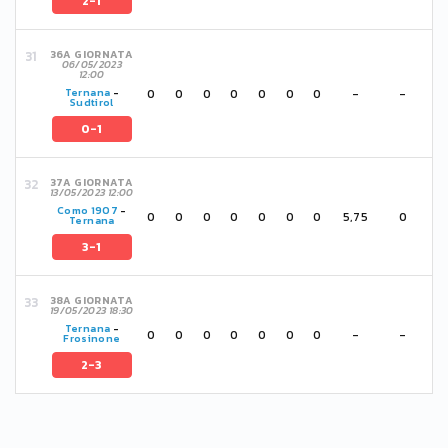
2-1
36A GIORNATA
06/05/2023
12:00
0
0
0
0
0
0
0
-
-
Ternana
-
Sudtirol
0-1
37A GIORNATA
13/05/2023 12:00
Como 1907
-
0
0
0
0
0
0
0
5,75
0
Ternana
3-1
38A GIORNATA
19/05/2023 18:30
Ternana
-
0
0
0
0
0
0
0
-
-
Frosinone
2-3