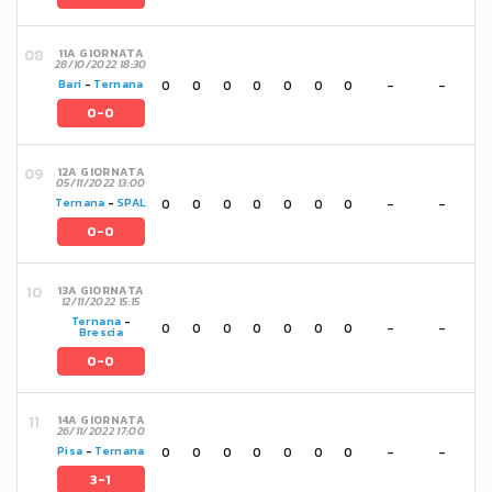
11A GIORNATA
28/10/2022 18:30
0
0
0
0
0
0
0
-
-
Bari
-
Ternana
0-0
12A GIORNATA
05/11/2022 13:00
0
0
0
0
0
0
0
-
-
Ternana
-
SPAL
0-0
13A GIORNATA
12/11/2022 15:15
Ternana
-
0
0
0
0
0
0
0
-
-
Brescia
0-0
14A GIORNATA
26/11/2022 17:00
0
0
0
0
0
0
0
-
-
Pisa
-
Ternana
3-1