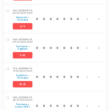
15A GIORNATA
03/12/2022 13:00
Venezia
-
0
0
0
0
0
0
0
-
-
Ternana
2-1
16A GIORNATA
07/12/2022 19:30
Ternana
-
0
0
0
0
0
0
0
-
-
Cagliari
1-0
17A GIORNATA
11/12/2022 14:00
Sudtirol
-
0
0
0
0
0
0
0
-
-
Ternana
0-0
18A GIORNATA
18/12/2022 13:00
Ternana
-
0
0
0
0
0
0
0
-
-
Como 1907