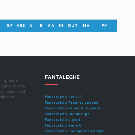
GF
ASS.
A
E
AA
IN
OUT
MV
FM
FANTALEGHE
er giocare
 Leghe private,
ormazioni, voti
Fantacalcio Serie A
calciatori.
Fantacalcio Premier League
Fantacalcio Primera Division
Fantacalcio Bundesliga
Fantacalcio Ligue1
Fantacalcio Serie B
Fantacalcio Champions League