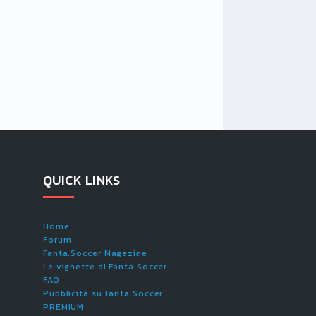
QUICK LINKS
Home
Forum
Fanta.Soccer Magazine
Le vignette di Fanta.Soccer
FAQ
Pubblicità su Fanta.Soccer
PREMIUM