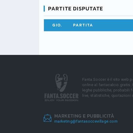
PARTITE DISPUTATE
GIO.
PARTITA
Fanta.Soccer è il sito web p
online al fantacalcio gratis.
leghe pubbliche, probabili f
live, statistiche, quotazioni 
MARKETING E PUBBLICITÀ
marketing@fantasoccevillage.com