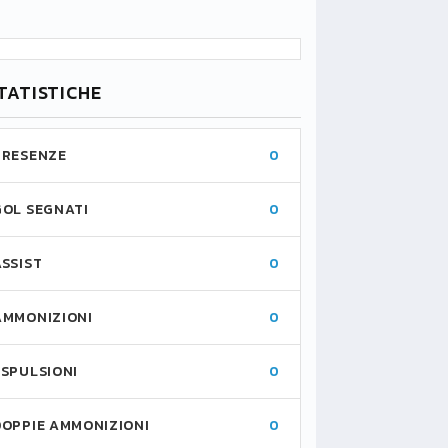
TATISTICHE
PRESENZE
0
GOL SEGNATI
0
ASSIST
0
AMMONIZIONI
0
ESPULSIONI
0
DOPPIE AMMONIZIONI
0