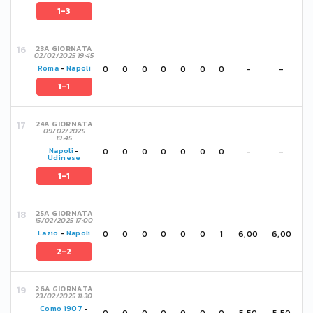
1-3
23A GIORNATA
02/02/2025 19:45
0
0
0
0
0
0
0
-
-
Roma
-
Napoli
1-1
24A GIORNATA
09/02/2025
19:45
0
0
0
0
0
0
0
-
-
Napoli
-
Udinese
1-1
25A GIORNATA
15/02/2025 17:00
0
0
0
0
0
0
1
6,00
6,00
Lazio
-
Napoli
2-2
26A GIORNATA
23/02/2025 11:30
Como 1907
-
0
0
0
0
0
0
0
5,50
5,50