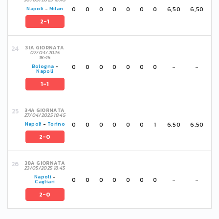
0
0
0
0
0
0
0
6,50
6,50
Napoli
-
Milan
2-1
31A GIORNATA
07/04/2025
18:45
0
0
0
0
0
0
0
-
-
Bologna
-
Napoli
1-1
34A GIORNATA
27/04/2025 18:45
0
0
0
0
0
0
1
6,50
6,50
Napoli
-
Torino
2-0
38A GIORNATA
23/05/2025 18:45
Napoli
-
0
0
0
0
0
0
0
-
-
Cagliari
2-0