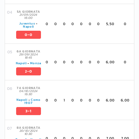
5A GIORNATA
21/09/2024
16:00
0
0
0
0
0
0
0
5,50
0
Juventus
-
Napoli
0-0
6A GIORNATA
29/09/2024
18:45
0
0
0
0
0
0
0
6,00
0
Napoli
-
Monza
2-0
7A GIORNATA
04/10/2024
16:30
0
0
1
0
0
0
0
6,00
6,00
Napoli
-
Como
1907
3-1
8A GIORNATA
20/10/2024
10:30
0
0
0
0
0
0
0
7,00
7,00