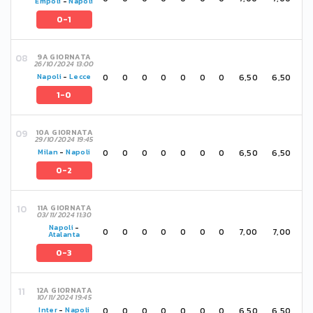
Empoli
-
Napoli
0-1
9A GIORNATA
26/10/2024 13:00
0
0
0
0
0
0
0
6,50
6,50
Napoli
-
Lecce
1-0
10A GIORNATA
29/10/2024 19:45
0
0
0
0
0
0
0
6,50
6,50
Milan
-
Napoli
0-2
11A GIORNATA
03/11/2024 11:30
Napoli
-
0
0
0
0
0
0
0
7,00
7,00
Atalanta
0-3
12A GIORNATA
10/11/2024 19:45
0
0
0
0
0
0
0
6,50
6,50
Inter
-
Napoli