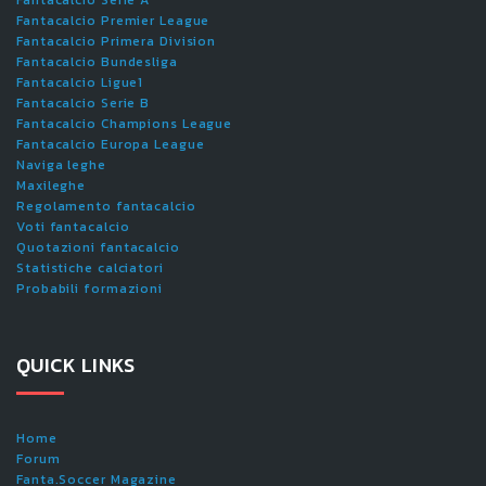
Fantacalcio Serie A
Fantacalcio Premier League
Fantacalcio Primera Division
Fantacalcio Bundesliga
Fantacalcio Ligue1
Fantacalcio Serie B
Fantacalcio Champions League
Fantacalcio Europa League
Naviga leghe
Maxileghe
Regolamento fantacalcio
Voti fantacalcio
Quotazioni fantacalcio
Statistiche calciatori
Probabili formazioni
QUICK LINKS
Home
Forum
Fanta.Soccer Magazine