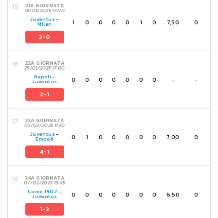
21A GIORNATA
18/01/2025 17:00
Juventus
-
1
0
0
0
0
1
0
7,50
0
Milan
2-0
22A GIORNATA
25/01/2025 17:00
Napoli
-
0
0
0
0
0
0
0
-
-
Juventus
2-1
23A GIORNATA
02/02/2025 11:30
Juventus
-
0
1
0
0
0
0
0
7,00
0
Empoli
4-1
24A GIORNATA
07/02/2025 19:45
Como 1907
-
0
0
0
0
0
0
0
6,50
0
Juventus
1-2