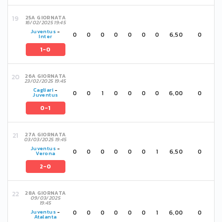
25A GIORNATA
16/02/2025 19:45
Juventus
-
0
0
0
0
0
0
0
6,50
0
Inter
1-0
26A GIORNATA
23/02/2025 19:45
Cagliari
-
0
0
1
0
0
0
0
6,00
0
Juventus
0-1
27A GIORNATA
03/03/2025 19:45
Juventus
-
0
0
0
0
0
0
1
6,50
0
Verona
2-0
28A GIORNATA
09/03/2025
19:45
0
0
0
0
0
0
1
6,00
0
Juventus
-
Atalanta