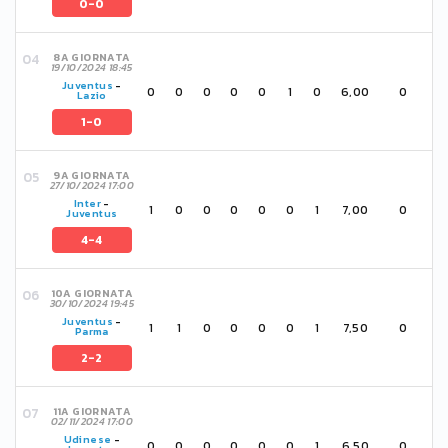
0-0
8A GIORNATA
19/10/2024 18:45
Juventus
-
0
0
0
0
0
1
0
6,00
0
Lazio
1-0
9A GIORNATA
27/10/2024 17:00
Inter
-
1
0
0
0
0
0
1
7,00
0
Juventus
4-4
10A GIORNATA
30/10/2024 19:45
Juventus
-
1
1
0
0
0
0
1
7,50
0
Parma
2-2
11A GIORNATA
02/11/2024 17:00
Udinese
-
0
0
0
0
0
0
1
6,50
0