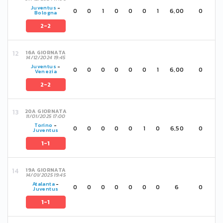
Juventus
-
0
0
1
0
0
0
1
6,00
0
Bologna
2-2
16A GIORNATA
14/12/2024 19:45
Juventus
-
0
0
0
0
0
0
1
6,00
0
Venezia
2-2
20A GIORNATA
11/01/2025 17:00
Torino
-
0
0
0
0
0
1
0
6,50
0
Juventus
1-1
19A GIORNATA
14/01/2025 19:45
Atalanta
-
0
0
0
0
0
0
0
6
0
Juventus
1-1