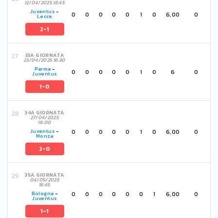
12/04/2025 18:45
Juventus
-
0
0
0
0
0
1
0
6,00
0
Lecce
2-1
33A GIORNATA
23/04/2025 16:30
Parma
-
0
0
0
0
0
1
0
6
0
Juventus
1-0
34A GIORNATA
27/04/2025
16:00
0
0
0
0
0
1
0
6,00
0
Juventus
-
Monza
2-0
35A GIORNATA
04/05/2025
18:45
0
0
0
0
0
0
1
6,00
0
Bologna
-
Juventus
1-1