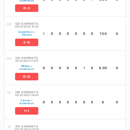
Juventus
0-2
12A GIORNATA
09/11/2024 19:45
Juventus
-
1
0
0
0
0
0
0
7,50
0
Torino
2-0
13A GIORNATA
23/11/2024 17:00
Milan
-
0
0
0
0
0
1
0
6,00
0
Juventus
0-0
14A GIORNATA
01/12/2024 19:45
Lecce
-
0
0
0
0
0
0
0
6
0
Juventus
1-1
15A GIORNATA
07/12/2024 17:00