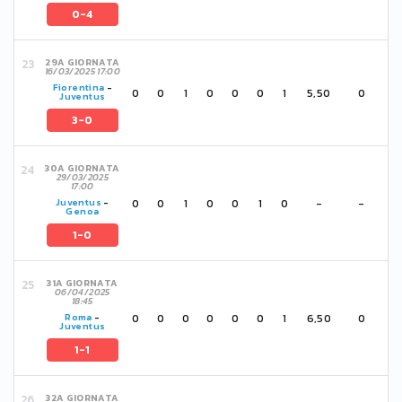
0-4
29A GIORNATA
16/03/2025 17:00
Fiorentina
-
0
0
1
0
0
0
1
5,50
0
Juventus
3-0
30A GIORNATA
29/03/2025
17:00
0
0
1
0
0
1
0
-
-
Juventus
-
Genoa
1-0
31A GIORNATA
06/04/2025
18:45
0
0
0
0
0
0
1
6,50
0
Roma
-
Juventus
1-1
32A GIORNATA