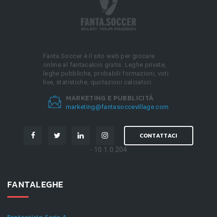
Fanta.Soccer è il sito web per giocare
online al fantacalcio gratis. Leghe private,
leghe pubbliche, probabili formazioni, voti
live, statistiche, quotazioni calciatori.
MARKETING E PUBBLICITÀ
marketing@fantasoccevillage.com
CONTATTACI
- 10.1.0.204
FANTALEGHE