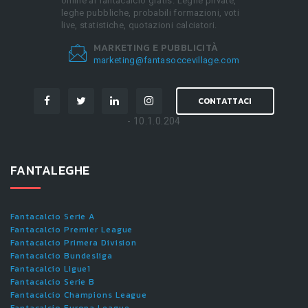
online al fantacalcio gratis. Leghe private,
leghe pubbliche, probabili formazioni, voti
live, statistiche, quotazioni calciatori.
MARKETING E PUBBLICITÀ
marketing@fantasoccevillage.com
CONTATTACI
- 10.1.0.204
FANTALEGHE
Fantacalcio Serie A
Fantacalcio Premier League
Fantacalcio Primera Division
Fantacalcio Bundesliga
Fantacalcio Ligue1
Fantacalcio Serie B
Fantacalcio Champions League