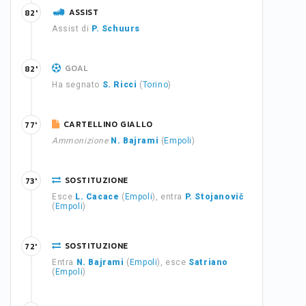
ASSIST
82'
Assist di
P. Schuurs
GOAL
82'
Ha segnato
S. Ricci
(
Torino
)
CARTELLINO GIALLO
77'
Ammonizione
N. Bajrami
(
Empoli
)
SOSTITUZIONE
73'
Esce
L. Cacace
(
Empoli
), entra
P. Stojanovič
(
Empoli
)
SOSTITUZIONE
72'
Entra
N. Bajrami
(
Empoli
), esce
Satriano
(
Empoli
)