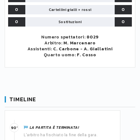
0
0
Cartellini gialli + rossi
0
0
Sostituzioni
Numero spettatori:
8029
Arbitro:
M. Marcenaro
Assistenti:
C. Carbone
-
A. Giallatini
Quarto uomo:
F. Cosso
TIMELINE
LA PARTITA È TERMINATA!
90'
L'arbitro ha fischiato la fine della gara.