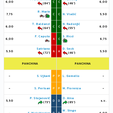
6,00
C
C
6,00
(84')
(46')
R. Marin
7,75
C
C
N. Vlašić
5,50
T. Baldanzi
N. Radonjić
6,00
C
C
6,00
(64')
(55')
F. Caputo
S. Ricci
6,00
A
C
6,75
Satriano
D. Seck
5,50
A
A
5,50
(72')
(46')
PANCHINA
PANCHINA
-
S. Ujkani
P
P
L. Gemello
-
-
S. Perisan
P
P
M. Fiorenza
-
P. Stojanovič
O. Aina
5,50
D
D
s.v.
(73')
(85')
W. Singo