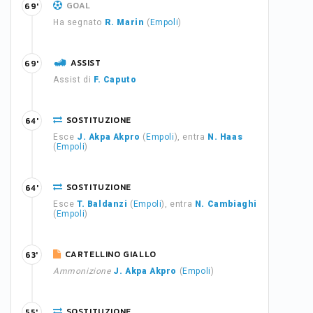
GOAL
69'
Ha segnato
R. Marin
(
Empoli
)
ASSIST
69'
Assist di
F. Caputo
SOSTITUZIONE
64'
Esce
J. Akpa Akpro
(
Empoli
), entra
N. Haas
(
Empoli
)
SOSTITUZIONE
64'
Esce
T. Baldanzi
(
Empoli
), entra
N. Cambiaghi
(
Empoli
)
CARTELLINO GIALLO
63'
Ammonizione
J. Akpa Akpro
(
Empoli
)
SOSTITUZIONE
55'