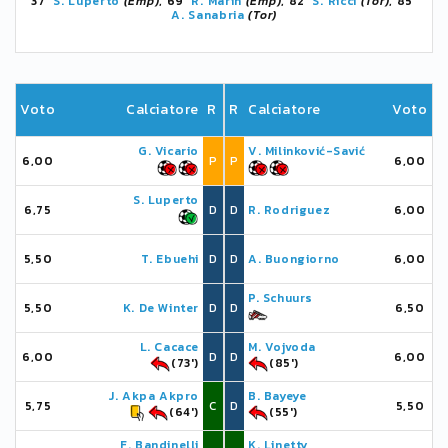
37'
S. Luperto
(Emp)
, 69'
R. Marin
(Emp)
, 82'
S. Ricci
(Tor)
, 85'
A. Sanabria
(Tor)
Voto
Calciatore
R
R
Calciatore
Voto
G. Vicario
V. Milinković-Savić
6,00
P
P
6,00
S. Luperto
6,75
D
D
R. Rodriguez
6,00
5,50
T. Ebuehi
D
D
A. Buongiorno
6,00
P. Schuurs
5,50
K. De Winter
D
D
6,50
L. Cacace
M. Vojvoda
6,00
D
D
6,00
(73')
(85')
J. Akpa Akpro
B. Bayeye
5,75
C
D
5,50
(64')
(55')
F. Bandinelli
K. Linetty