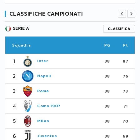
CLASSIFICHE CAMPIONATI
SERIE A
CLASSIFICA
Squadra
PG
Pt
1
Inter
38
87
2
Napoli
38
76
3
Roma
38
73
4
Como 1907
38
71
5
Milan
38
70
6
Juventus
38
69