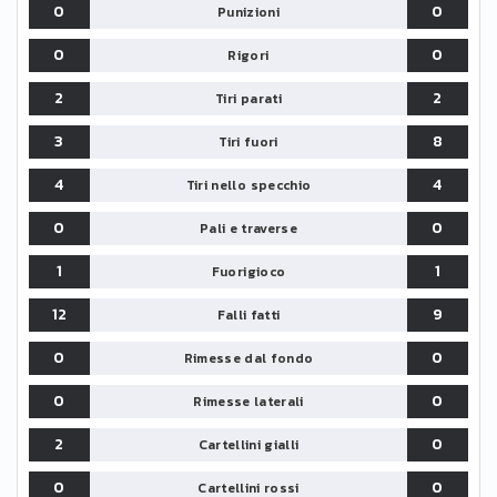
0
0
Punizioni
0
0
Rigori
2
2
Tiri parati
3
8
Tiri fuori
4
4
Tiri nello specchio
0
0
Pali e traverse
1
1
Fuorigioco
12
9
Falli fatti
0
0
Rimesse dal fondo
0
0
Rimesse laterali
2
0
Cartellini gialli
0
0
Cartellini rossi