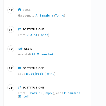
GOAL
85'
Ha segnato
A. Sanabria
(
Torino
)
SOSTITUZIONE
85'
Entra
O. Aina
(
Torino
)
ASSIST
85'
Assist di
Al. Miranchuk
SOSTITUZIONE
85'
Esce
M. Vojvoda
(
Torino
)
SOSTITUZIONE
84'
Entra
J. Fazzini
(
Empoli
), esce
F. Bandinelli
(
Empoli
)