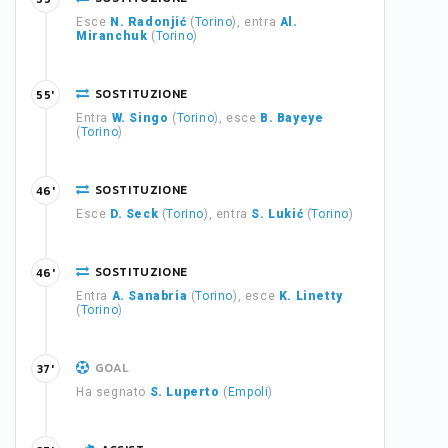
Esce
N. Radonjić
(
Torino
), entra
Al.
Miranchuk
(
Torino
)
SOSTITUZIONE
55'
Entra
W. Singo
(
Torino
), esce
B. Bayeye
(
Torino
)
SOSTITUZIONE
46'
Esce
D. Seck
(
Torino
), entra
S. Lukić
(
Torino
)
SOSTITUZIONE
46'
Entra
A. Sanabria
(
Torino
), esce
K. Linetty
(
Torino
)
GOAL
37'
Ha segnato
S. Luperto
(
Empoli
)