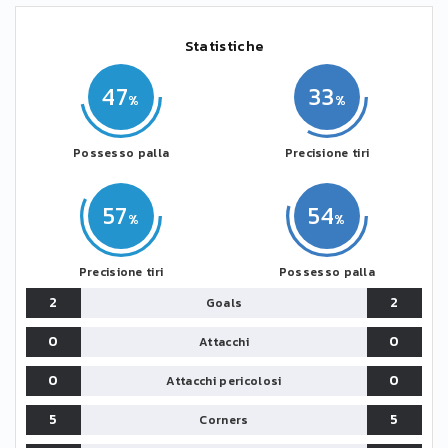
Statistiche
47
33
Possesso palla
Precisione tiri
57
54
Precisione tiri
Possesso palla
2
2
Goals
0
0
Attacchi
0
0
Attacchi pericolosi
5
5
Corners