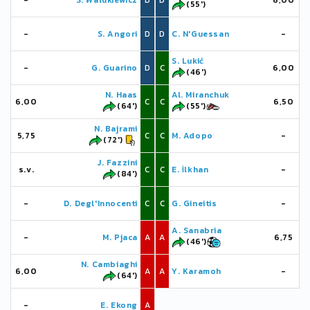
-
S. Walukiewicz
D
D
6,00
(55')
-
S. Angori
D
D
C. N'Guessan
-
S. Lukić
-
G. Guarino
D
C
6,00
(46')
N. Haas
Al. Miranchuk
6,00
C
C
6,50
(64')
(55')
N. Bajrami
5,75
C
C
M. Adopo
-
(72')
J. Fazzini
s.v.
C
C
E. İlkhan
-
(84')
-
D. Degl'Innocenti
C
C
G. Gineitis
-
A. Sanabria
-
M. Pjaca
A
A
6,75
(46')
N. Cambiaghi
6,00
A
A
Y. Karamoh
-
(64')
-
E. Ekong
A