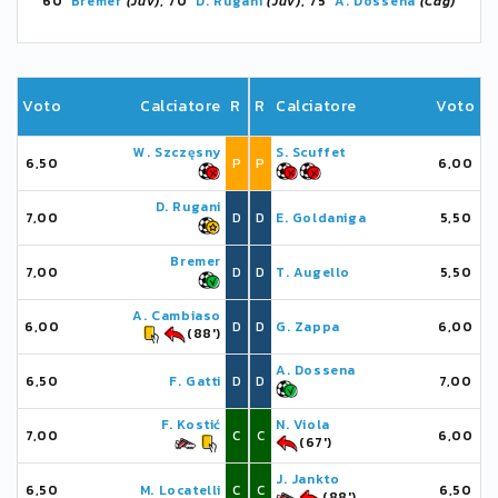
60'
Bremer
(Juv)
, 70'
D. Rugani
(Juv)
, 75'
A. Dossena
(Cag)
Voto
Calciatore
R
R
Calciatore
Voto
W. Szczęsny
S. Scuffet
6,50
P
P
6,00
D. Rugani
7,00
D
D
E. Goldaniga
5,50
Bremer
7,00
D
D
T. Augello
5,50
A. Cambiaso
6,00
D
D
G. Zappa
6,00
(88')
A. Dossena
6,50
F. Gatti
D
D
7,00
F. Kostić
N. Viola
7,00
C
C
6,00
(67')
J. Jankto
6,50
M. Locatelli
C
C
6,50
(88')