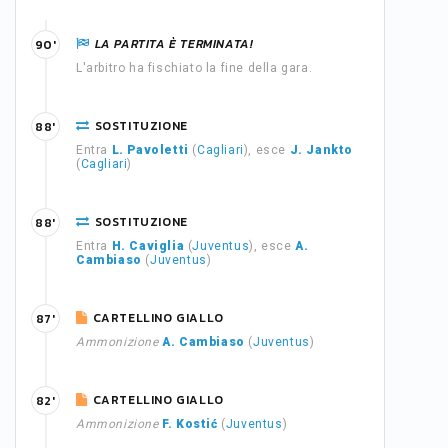
LA PARTITA È TERMINATA!
90'
L'arbitro ha fischiato la fine della gara.
SOSTITUZIONE
88'
Entra
L. Pavoletti
(
Cagliari
), esce
J. Jankto
(
Cagliari
)
SOSTITUZIONE
88'
Entra
H. Caviglia
(
Juventus
), esce
A.
Cambiaso
(
Juventus
)
CARTELLINO GIALLO
87'
Ammonizione
A. Cambiaso
(
Juventus
)
CARTELLINO GIALLO
82'
Ammonizione
F. Kostić
(
Juventus
)