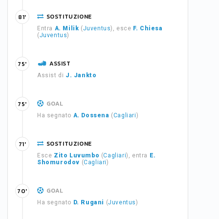
SOSTITUZIONE
81'
Entra
A. Milik
(
Juventus
), esce
F. Chiesa
(
Juventus
)
ASSIST
75'
Assist di
J. Jankto
GOAL
75'
Ha segnato
A. Dossena
(
Cagliari
)
SOSTITUZIONE
71'
Esce
Zito Luvumbo
(
Cagliari
), entra
E.
Shomurodov
(
Cagliari
)
GOAL
70'
Ha segnato
D. Rugani
(
Juventus
)