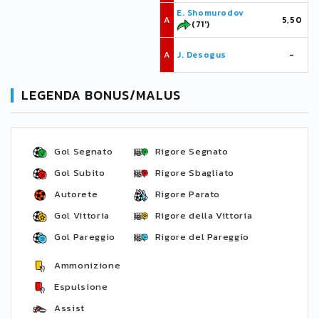
E. Shomurodov
A
5,50
(71')
A
J. Desogus
-
LEGENDA BONUS/MALUS
Gol Segnato
Rigore Segnato
Gol Subito
Rigore Sbagliato
Autorete
Rigore Parato
Gol Vittoria
Rigore della Vittoria
Gol Pareggio
Rigore del Pareggio
Ammonizione
Espulsione
Assist