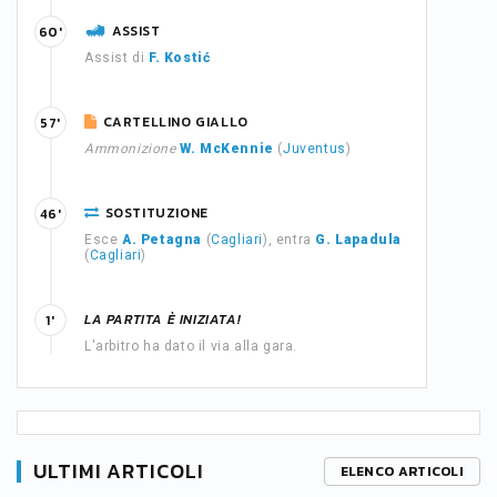
ASSIST
60'
Assist di
F. Kostić
CARTELLINO GIALLO
57'
Ammonizione
W. McKennie
(
Juventus
)
SOSTITUZIONE
46'
Esce
A. Petagna
(
Cagliari
), entra
G. Lapadula
(
Cagliari
)
LA PARTITA È INIZIATA!
1'
L'arbitro ha dato il via alla gara.
ULTIMI ARTICOLI
ELENCO ARTICOLI