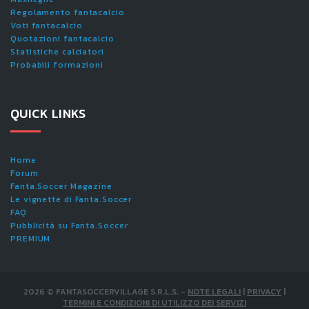
Regolamento fantacalcio
Voti fantacalcio
Quotazioni fantacalcio
Statistiche calciatori
Probabili formazioni
QUICK LINKS
Home
Forum
Fanta.Soccer Magazine
Le vignette di Fanta.Soccer
FAQ
Pubblicità su Fanta.Soccer
PREMIUM
2026
©
FANTASOCCERVILLAGE S.R.L.S.
-
NOTE LEGALI
|
PRIVACY
|
TERMINI E CONDIZIONI DI UTILIZZO DEI SERVIZI