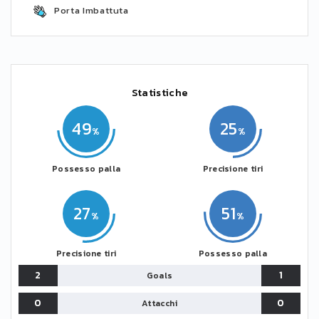
Porta Imbattuta
Statistiche
49
25
Possesso palla
Precisione tiri
27
51
Precisione tiri
Possesso palla
2
1
Goals
0
0
Attacchi