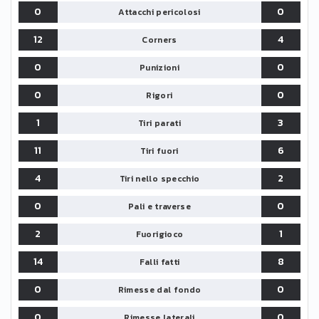
0
0
Attacchi pericolosi
12
4
Corners
0
0
Punizioni
0
0
Rigori
1
3
Tiri parati
11
6
Tiri fuori
4
2
Tiri nello specchio
0
0
Pali e traverse
2
1
Fuorigioco
14
8
Falli fatti
0
0
Rimesse dal fondo
0
0
Rimesse laterali