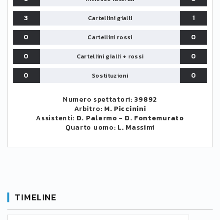
3
1
Cartellini gialli
0
0
Cartellini rossi
0
0
Cartellini gialli + rossi
0
0
Sostituzioni
Numero spettatori:
39892
Arbitro:
M. Piccinini
Assistenti:
D. Palermo
-
D. Fontemurato
Quarto uomo:
L. Massimi
TIMELINE