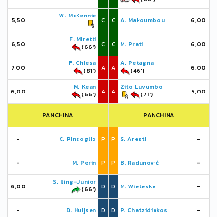
W. McKennie
5,50
C
C
A. Makoumbou
6,00
F. Miretti
6,50
C
C
M. Prati
6,00
(66')
F. Chiesa
A. Petagna
7,00
A
A
6,00
(81')
(46')
M. Kean
Zito Luvumbo
6,00
A
A
5,00
(66')
(71')
PANCHINA
PANCHINA
-
C. Pinsoglio
P
P
S. Aresti
-
-
M. Perin
P
P
B. Radunović
-
S. Iling-Junior
6,00
D
D
M. Wieteska
-
(66')
-
D. Huijsen
D
D
P. Chatzidiákos
-