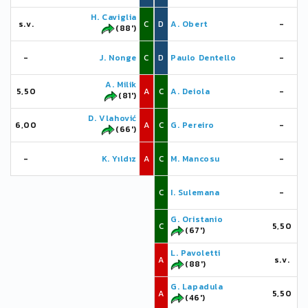
H. Caviglia
s.v.
C
D
A. Obert
-
(88')
-
J. Nonge
C
D
Paulo Dentello
-
A. Milik
5,50
A
C
A. Deiola
-
(81')
D. Vlahović
6,00
A
C
G. Pereiro
-
(66')
-
K. Yıldız
A
C
M. Mancosu
-
C
I. Sulemana
-
G. Oristanio
C
5,50
(67')
L. Pavoletti
A
s.v.
(88')
G. Lapadula
A
5,50
(46')