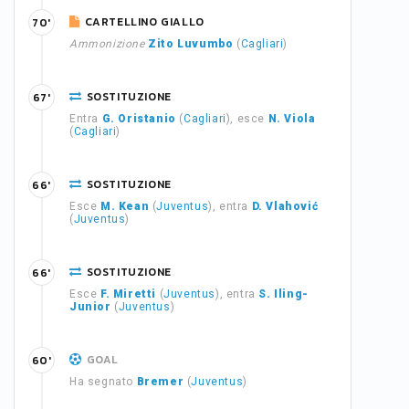
CARTELLINO GIALLO
70'
Ammonizione
Zito Luvumbo
(
Cagliari
)
SOSTITUZIONE
67'
Entra
G. Oristanio
(
Cagliari
), esce
N. Viola
(
Cagliari
)
SOSTITUZIONE
66'
Esce
M. Kean
(
Juventus
), entra
D. Vlahović
(
Juventus
)
SOSTITUZIONE
66'
Esce
F. Miretti
(
Juventus
), entra
S. Iling-
Junior
(
Juventus
)
GOAL
60'
Ha segnato
Bremer
(
Juventus
)