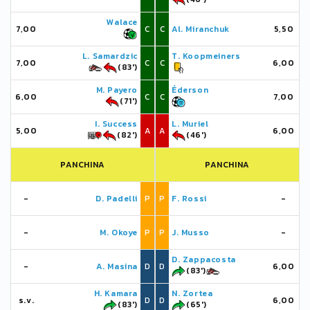
Walace
7,00
C
C
Al. Miranchuk
5,50
L. Samardzic
T. Koopmeiners
7,00
C
C
6,00
(83')
M. Payero
Éderson
6,00
C
C
7,00
(71')
I. Success
L. Muriel
5,00
A
A
6,00
(82')
(46')
PANCHINA
PANCHINA
-
D. Padelli
P
P
F. Rossi
-
-
M. Okoye
P
P
J. Musso
-
D. Zappacosta
-
A. Masina
D
D
6,00
(83')
H. Kamara
N. Zortea
s.v.
D
D
6,00
(83')
(65')