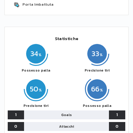
Porta Imbattuta
Statistiche
34
33
Possesso palla
Precisione tiri
50
66
Precisione tiri
Possesso palla
1
1
Goals
0
0
Attacchi