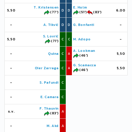
T. Kristensen
E. Holm
5,50
D
D
6,00
(77')
(51')
(83')
-
A. Tikvić
D
D
G. Bonfanti
-
S. Lovrić
5,50
C
C
M. Adopo
-
(71')
A. Lookman
-
Quina
C
A
5,50
(46')
G. Scamacca
-
Oier Zarraga
C
A
5,50
(46')
-
S. Pafundi
C
-
E. Camara
C
F. Thauvin
s.v.
A
(83')
-
M. Aké
A