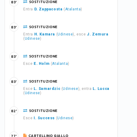
SOSTITUZIONE
83'
Entra
D. Zappacosta
(
Atalanta
)
SOSTITUZIONE
83'
Entra
H. Kamara
(
Udinese
), esce
J. Zemura
(
Udinese
)
SOSTITUZIONE
83'
Esce
E. Holm
(
Atalanta
)
SOSTITUZIONE
83'
Esce
L. Samardzic
(
Udinese
), entra
L. Lucca
(
Udinese
)
SOSTITUZIONE
82'
Esce
I. Success
(
Udinese
)
CARTELLINO GIALLO
77'