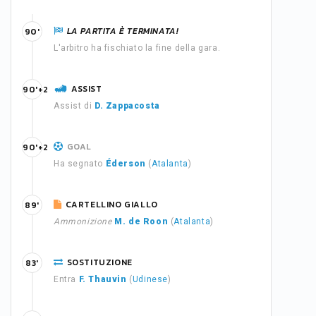
LA PARTITA È TERMINATA!
90'
L'arbitro ha fischiato la fine della gara.
ASSIST
90'+2
Assist di
D. Zappacosta
GOAL
90'+2
Ha segnato
Éderson
(
Atalanta
)
CARTELLINO GIALLO
89'
Ammonizione
M. de Roon
(
Atalanta
)
SOSTITUZIONE
83'
Entra
F. Thauvin
(
Udinese
)