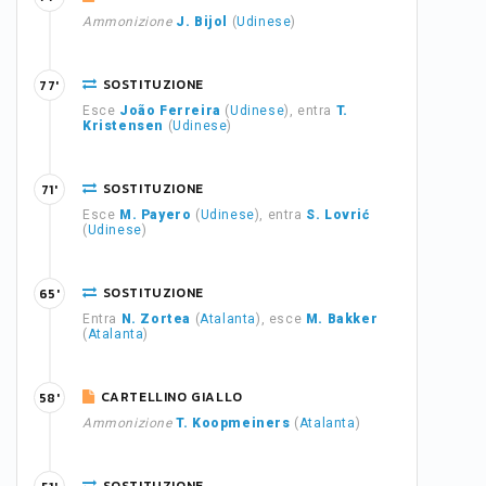
Ammonizione
J. Bijol
(
Udinese
)
SOSTITUZIONE
77'
Esce
João Ferreira
(
Udinese
), entra
T.
Kristensen
(
Udinese
)
SOSTITUZIONE
71'
Esce
M. Payero
(
Udinese
), entra
S. Lovrić
(
Udinese
)
SOSTITUZIONE
65'
Entra
N. Zortea
(
Atalanta
), esce
M. Bakker
(
Atalanta
)
CARTELLINO GIALLO
58'
Ammonizione
T. Koopmeiners
(
Atalanta
)