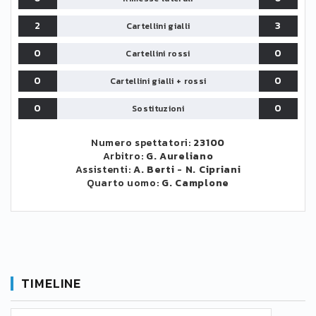
2
3
Cartellini gialli
0
0
Cartellini rossi
0
0
Cartellini gialli + rossi
0
0
Sostituzioni
Numero spettatori:
23100
Arbitro:
G. Aureliano
Assistenti:
A. Berti
-
N. Cipriani
Quarto uomo:
G. Camplone
TIMELINE