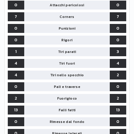
0
0
Attacchi pericolosi
7
7
Corners
0
0
Punizioni
0
0
Rigori
1
3
Tiri parati
4
4
Tiri fuori
4
2
Tiri nello specchio
0
0
Pali e traverse
2
2
Fuorigioco
13
13
Falli fatti
0
0
Rimesse dal fondo
0
0
Rimesse laterali