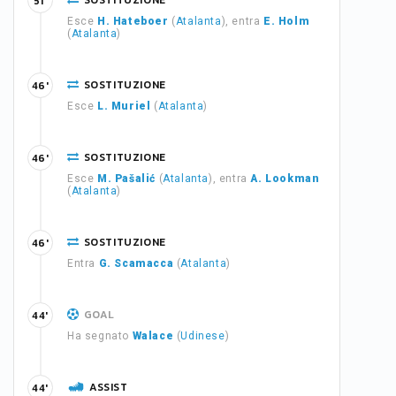
SOSTITUZIONE
51'
Esce
H. Hateboer
(
Atalanta
), entra
E. Holm
(
Atalanta
)
SOSTITUZIONE
46'
Esce
L. Muriel
(
Atalanta
)
SOSTITUZIONE
46'
Esce
M. Pašalić
(
Atalanta
), entra
A. Lookman
(
Atalanta
)
SOSTITUZIONE
46'
Entra
G. Scamacca
(
Atalanta
)
GOAL
44'
Ha segnato
Walace
(
Udinese
)
ASSIST
44'