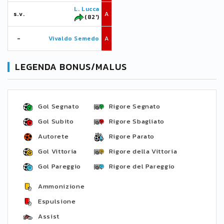
L. Lucca
s.v.
A
(82')
-
Vivaldo Semedo
A
LEGENDA BONUS/MALUS
Gol Segnato
Rigore Segnato
Gol Subito
Rigore Sbagliato
Autorete
Rigore Parato
Gol Vittoria
Rigore della Vittoria
Gol Pareggio
Rigore del Pareggio
Ammonizione
Espulsione
Assist