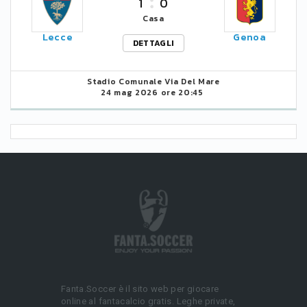
1
0
Casa
Lecce
Genoa
DETTAGLI
Stadio Comunale Via Del Mare
24 mag 2026 ore 20:45
Fanta.Soccer è il sito web per giocare
online al fantacalcio gratis. Leghe private,