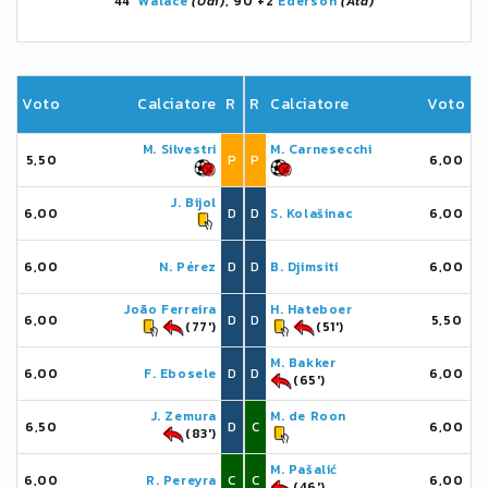
44'
Walace
(Udi)
, 90'+2
Éderson
(Ata)
Voto
Calciatore
R
R
Calciatore
Voto
M. Silvestri
M. Carnesecchi
5,50
P
P
6,00
J. Bijol
6,00
D
D
S. Kolašinac
6,00
6,00
N. Pérez
D
D
B. Djimsiti
6,00
João Ferreira
H. Hateboer
6,00
D
D
5,50
(77')
(51')
M. Bakker
6,00
F. Ebosele
D
D
6,00
(65')
J. Zemura
M. de Roon
6,50
D
C
6,00
(83')
M. Pašalić
6,00
R. Pereyra
C
C
6,00
(46')