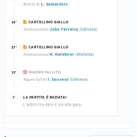
Assist di
L. Samardzic
CARTELLINO GIALLO
41'
Ammonizione
João Ferreira
(
Udinese
)
CARTELLINO GIALLO
37'
Ammonizione
H. Hateboer
(
Atalanta
)
RIGORE FALLITO
31'
Rigore fallito
I. Success
(
Udinese
)
LA PARTITA È INIZIATA!
1'
L'arbitro ha dato il via alla gara.