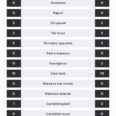
0
0
Punizioni
0
0
Rigori
5
2
Tiri parati
2
5
Tiri fuori
5
5
Tiri nello specchio
0
0
Pali e traverse
0
2
Fuorigioco
15
10
Falli fatti
0
0
Rimesse dal fondo
0
0
Rimesse laterali
1
3
Cartellini gialli
0
0
Cartellini rossi