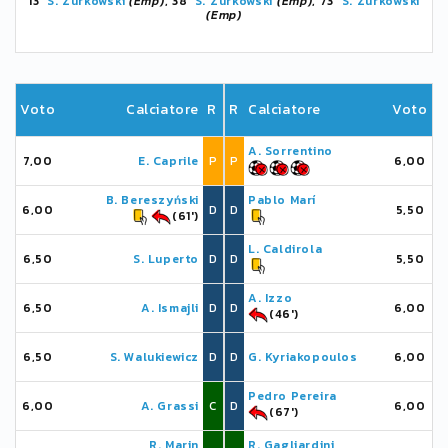
13'
S. Zurkowski
(Emp)
, 38'
S. Zurkowski
(Emp)
, 73'
S. Zurkowski
(Emp)
Voto
Calciatore
R
R
Calciatore
Voto
A. Sorrentino
7,00
E. Caprile
P
P
6,00
B. Bereszyński
Pablo Marí
6,00
D
D
5,50
(61')
L. Caldirola
6,50
S. Luperto
D
D
5,50
A. Izzo
6,50
A. Ismajli
D
D
6,00
(46')
6,50
S. Walukiewicz
D
D
G. Kyriakopoulos
6,00
Pedro Pereira
6,00
A. Grassi
C
D
6,00
(67')
R. Marin
R. Gagliardini