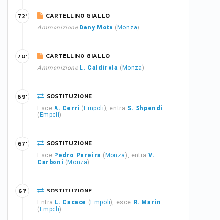
CARTELLINO GIALLO
72'
Ammonizione
Dany Mota
(
Monza
)
CARTELLINO GIALLO
70'
Ammonizione
L. Caldirola
(
Monza
)
SOSTITUZIONE
69'
Esce
A. Cerri
(
Empoli
), entra
S. Shpendi
(
Empoli
)
SOSTITUZIONE
67'
Esce
Pedro Pereira
(
Monza
), entra
V.
Carboni
(
Monza
)
SOSTITUZIONE
61'
Entra
L. Cacace
(
Empoli
), esce
R. Marin
(
Empoli
)