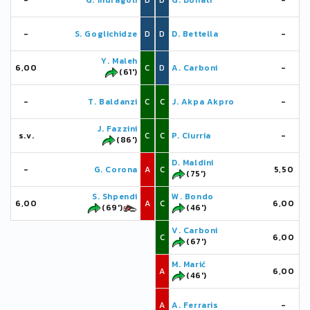
-
G. Indragoli
D
D
G. Donati
-
-
S. Goglichidze
D
D
D. Bettella
-
Y. Maleh
6,00
C
D
A. Carboni
-
(61')
-
T. Baldanzi
C
C
J. Akpa Akpro
-
J. Fazzini
s.v.
C
C
P. Ciurria
-
(86')
D. Maldini
-
G. Corona
A
C
5,50
(75')
S. Shpendi
W. Bondo
6,00
A
C
6,00
(69')
(46')
V. Carboni
C
6,00
(67')
M. Marić
A
6,00
(46')
A
A. Ferraris
-