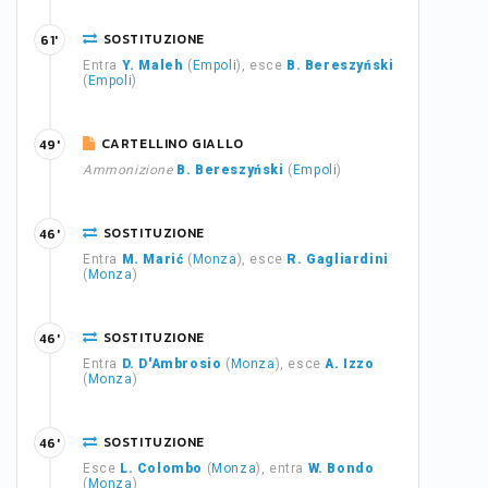
SOSTITUZIONE
61'
Entra
Y. Maleh
(
Empoli
), esce
B. Bereszyński
(
Empoli
)
CARTELLINO GIALLO
49'
Ammonizione
B. Bereszyński
(
Empoli
)
SOSTITUZIONE
46'
Entra
M. Marić
(
Monza
), esce
R. Gagliardini
(
Monza
)
SOSTITUZIONE
46'
Entra
D. D'Ambrosio
(
Monza
), esce
A. Izzo
(
Monza
)
SOSTITUZIONE
46'
Esce
L. Colombo
(
Monza
), entra
W. Bondo
(
Monza
)