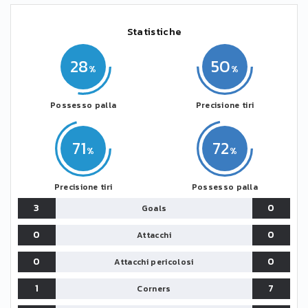
Statistiche
28
50
Possesso palla
Precisione tiri
71
72
Precisione tiri
Possesso palla
3
0
Goals
0
0
Attacchi
0
0
Attacchi pericolosi
1
7
Corners