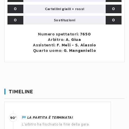
0
0
Cartellini gialli + rossi
0
0
Sostituzioni
Numero spettatori:
7650
Arbitro:
A. Giua
Assistenti:
F. Meli
-
S. Alassio
Quarto uomo:
G. Manganiello
TIMELINE
LA PARTITA È TERMINATA!
90'
L'arbitro ha fischiato la fine della gara.