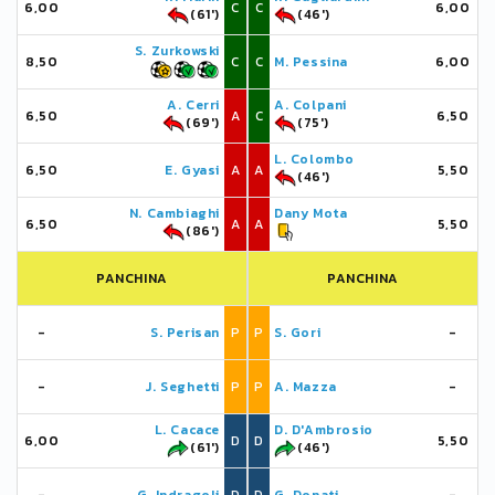
6,00
C
C
6,00
(61')
(46')
S. Zurkowski
8,50
C
C
M. Pessina
6,00
A. Cerri
A. Colpani
6,50
A
C
6,50
(69')
(75')
L. Colombo
6,50
E. Gyasi
A
A
5,50
(46')
N. Cambiaghi
Dany Mota
6,50
A
A
5,50
(86')
PANCHINA
PANCHINA
-
S. Perisan
P
P
S. Gori
-
-
J. Seghetti
P
P
A. Mazza
-
L. Cacace
D. D'Ambrosio
6,00
D
D
5,50
(61')
(46')