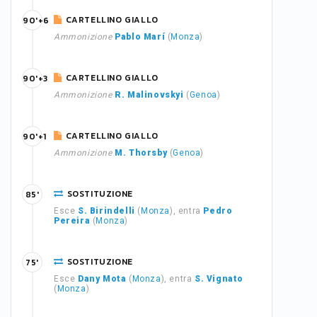
CARTELLINO GIALLO
90'+6
Ammonizione
Pablo Marí
(
Monza
)
CARTELLINO GIALLO
90'+3
Ammonizione
R. Malinovskyi
(
Genoa
)
CARTELLINO GIALLO
90'+1
Ammonizione
M. Thorsby
(
Genoa
)
SOSTITUZIONE
85'
Esce
S. Birindelli
(
Monza
), entra
Pedro
Pereira
(
Monza
)
SOSTITUZIONE
75'
Esce
Dany Mota
(
Monza
), entra
S. Vignato
(
Monza
)