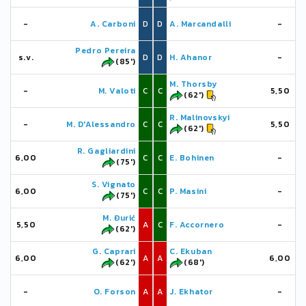
-
A. Carboni
D
D
A. Marcandalli
-
Pedro Pereira
s.v.
D
D
H. Ahanor
-
(85')
M. Thorsby
-
M. Valoti
C
C
5,50
(62')
R. Malinovskyi
-
M. D'Alessandro
C
C
5,50
(62')
R. Gagliardini
6,00
C
C
E. Bohinen
-
(75')
S. Vignato
6,00
C
C
P. Masini
-
(75')
M. Đurić
5,50
A
C
F. Accornero
-
(62')
G. Caprari
C. Ekuban
6,00
A
A
6,00
(62')
(68')
-
O. Forson
A
A
J. Ekhator
-