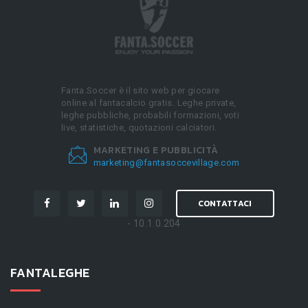
Fanta.Soccer è il sito web per giocare
online al fantacalcio gratis. Leghe private,
leghe pubbliche, probabili formazioni, voti
live, statistiche, quotazioni calciatori.
MARKETING E PUBBLICITÀ
marketing@fantasoccevillage.com
CONTATTACI
- 10.1.0.204
FANTALEGHE