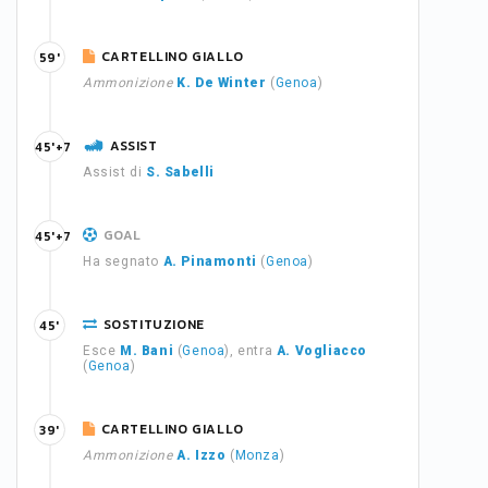
CARTELLINO GIALLO
59'
Ammonizione
K. De Winter
(
Genoa
)
ASSIST
45'+7
Assist di
S. Sabelli
GOAL
45'+7
Ha segnato
A. Pinamonti
(
Genoa
)
SOSTITUZIONE
45'
Esce
M. Bani
(
Genoa
), entra
A. Vogliacco
(
Genoa
)
CARTELLINO GIALLO
39'
Ammonizione
A. Izzo
(
Monza
)