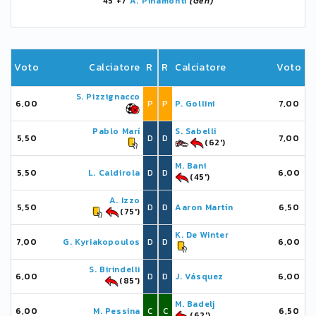
45'+7
A. Pinamonti
(Gen)
Voto
Calciatore
R
R
Calciatore
Voto
S. Pizzignacco
6,00
P
P
P. Gollini
7,00
Pablo Marí
S. Sabelli
5,50
D
D
7,00
(62')
M. Bani
5,50
L. Caldirola
D
D
6,00
(45')
A. Izzo
5,50
D
D
Aaron Martín
6,50
(75')
K. De Winter
7,00
G. Kyriakopoulos
D
D
6,00
S. Birindelli
6,00
D
D
J. Vásquez
6,00
(85')
M. Badelj
6,00
M. Pessina
C
C
6,50
(62')