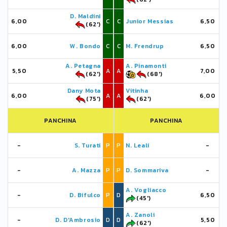
D. Maldini
6,00
C
C
Junior Messias
6,50
(62')
6,00
W. Bondo
C
C
M. Frendrup
6,50
A. Petagna
A. Pinamonti
5,50
A
A
7,00
(62')
(68')
Dany Mota
Vitinha
6,00
A
A
6,00
(75')
(62')
PANCHINA
PANCHINA
-
S. Turati
P
P
N. Leali
-
-
A. Mazza
P
P
D. Sommariva
-
A. Vogliacco
-
D. Bifulco
P
D
6,50
(45')
A. Zanoli
-
D. D'Ambrosio
D
D
5,50
(62')