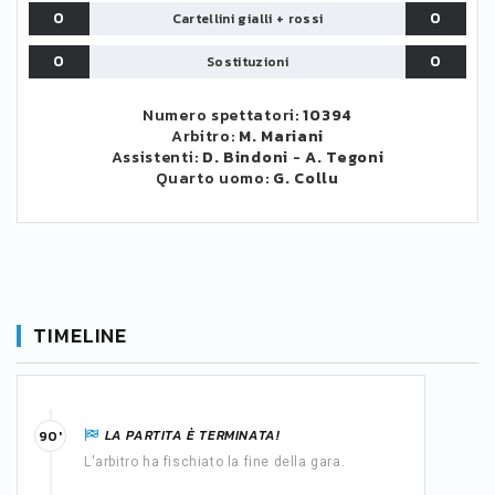
0
0
Cartellini gialli + rossi
0
0
Sostituzioni
Numero spettatori:
10394
Arbitro:
M. Mariani
Assistenti:
D. Bindoni
-
A. Tegoni
Quarto uomo:
G. Collu
TIMELINE
LA PARTITA È TERMINATA!
90'
L'arbitro ha fischiato la fine della gara.