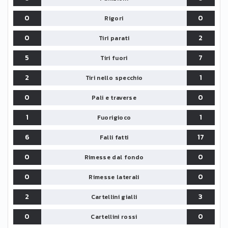
0
0
Rigori
0
2
Tiri parati
5
7
Tiri fuori
2
1
Tiri nello specchio
0
0
Pali e traverse
1
1
Fuorigioco
6
17
Falli fatti
0
0
Rimesse dal fondo
0
0
Rimesse laterali
2
3
Cartellini gialli
0
0
Cartellini rossi