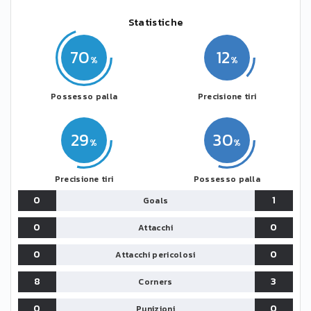
Statistiche
70
12
Possesso palla
Precisione tiri
29
30
Precisione tiri
Possesso palla
0
1
Goals
0
0
Attacchi
0
0
Attacchi pericolosi
8
3
Corners
0
0
Punizioni