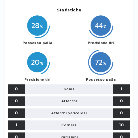
Statistiche
28
44
Possesso palla
Precisione tiri
20
72
Precisione tiri
Possesso palla
0
1
Goals
0
0
Attacchi
0
0
Attacchi pericolosi
1
10
Corners
0
0
Punizioni