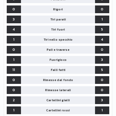
0
0
Rigori
3
1
Tiri parati
4
5
Tiri fuori
1
4
Tiri nello specchio
0
0
Pali e traverse
1
3
Fuorigioco
11
5
Falli fatti
0
0
Rimesse dal fondo
0
0
Rimesse laterali
2
3
Cartellini gialli
1
1
Cartellini rossi