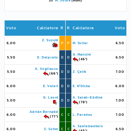
33'
M. Soulé
(Rom)
Voto
Calciatore
R
R
Calciatore
Voto
Z. Suzuki
6,00
P
P
M. Svilar
6,50
G. Mancini
5,50
E. Delprato
D
D
6,50
(46')
A. Vogliacco
5,50
D
D
Z. Çelik
7,00
(66')
6,00
E. Valeri
D
D
E. N'Dicka
6,00
G. Leoni
A. Salah-Eddine
5,00
D
D
7,00
(78')
Adrián Bernabé
6,00
C
C
L. Paredes
7,00
(77')
A. Saelemaekers
6,00
S. Sohm
C
C
6,50
(65')