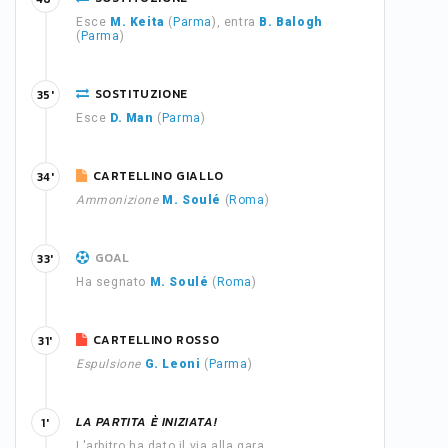
Esce
M. Keita
(
Parma
), entra
B. Balogh
(
Parma
)
SOSTITUZIONE
35'
Esce
D. Man
(
Parma
)
CARTELLINO GIALLO
34'
Ammonizione
M. Soulé
(
Roma
)
GOAL
33'
Ha segnato
M. Soulé
(
Roma
)
CARTELLINO ROSSO
31'
Espulsione
G. Leoni
(
Parma
)
LA PARTITA È INIZIATA!
1'
L'arbitro ha dato il via alla gara.