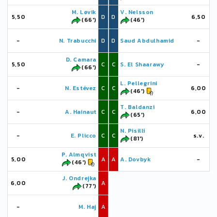
M. Løvik
V. Nelsson
5,50
D
D
6,50
(66')
(46')
-
N. Trabucchi
D
D
Saud Abdulhamid
-
D. Camara
5,50
C
C
S. El Shaarawy
-
(66')
L. Pellegrini
-
N. Estévez
C
C
6,00
(46')
T. Baldanzi
-
A. Hainaut
C
C
6,00
(65')
N. Pisilli
-
E. Plicco
C
C
s.v.
(81')
P. Almqvist
5,00
A
A
A. Dovbyk
-
(46')
J. Ondrejka
6,00
A
(77')
-
M. Haj
A