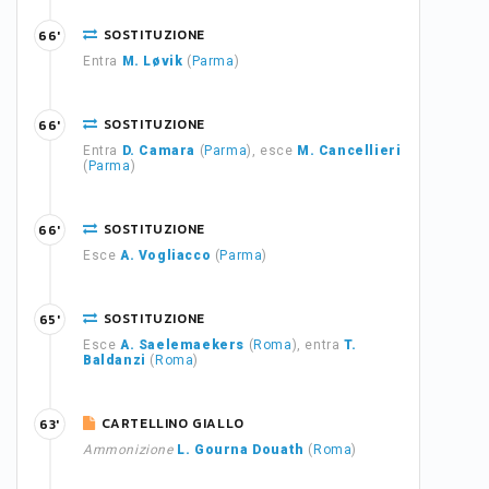
SOSTITUZIONE
66'
Entra
M. Løvik
(
Parma
)
SOSTITUZIONE
66'
Entra
D. Camara
(
Parma
), esce
M. Cancellieri
(
Parma
)
SOSTITUZIONE
66'
Esce
A. Vogliacco
(
Parma
)
SOSTITUZIONE
65'
Esce
A. Saelemaekers
(
Roma
), entra
T.
Baldanzi
(
Roma
)
CARTELLINO GIALLO
63'
Ammonizione
L. Gourna Douath
(
Roma
)