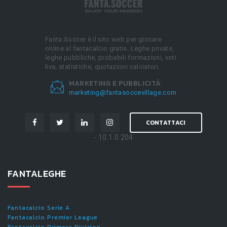
Fanta.Soccer è il sito web per giocare
online al fantacalcio gratis. Leghe private,
leghe pubbliche, probabili formazioni, voti
live, statistiche, quotazioni calciatori.
MARKETING E PUBBLICITÀ
marketing@fantasoccevillage.com
CONTATTACI
- 10.1.0.204
FANTALEGHE
Fantacalcio Serie A
Fantacalcio Premier League
Fantacalcio Primera Division