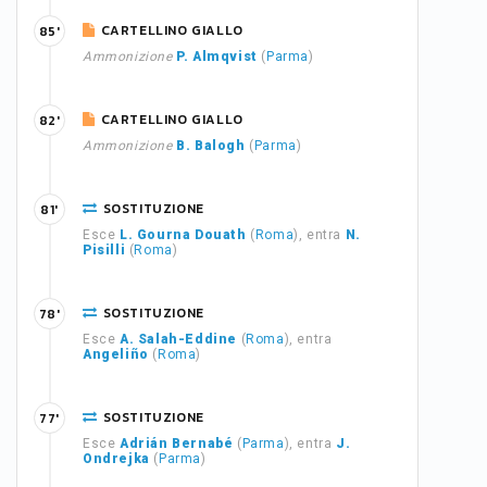
CARTELLINO GIALLO
85'
Ammonizione
P. Almqvist
(
Parma
)
CARTELLINO GIALLO
82'
Ammonizione
B. Balogh
(
Parma
)
SOSTITUZIONE
81'
Esce
L. Gourna Douath
(
Roma
), entra
N.
Pisilli
(
Roma
)
SOSTITUZIONE
78'
Esce
A. Salah-Eddine
(
Roma
), entra
Angeliño
(
Roma
)
SOSTITUZIONE
77'
Esce
Adrián Bernabé
(
Parma
), entra
J.
Ondrejka
(
Parma
)