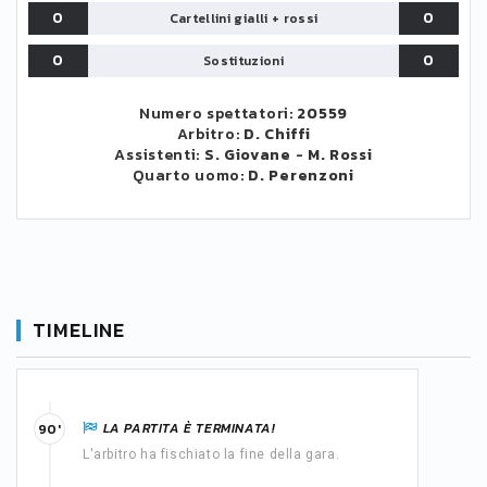
0
0
Cartellini gialli + rossi
0
0
Sostituzioni
Numero spettatori:
20559
Arbitro:
D. Chiffi
Assistenti:
S. Giovane
-
M. Rossi
Quarto uomo:
D. Perenzoni
TIMELINE
LA PARTITA È TERMINATA!
90'
L'arbitro ha fischiato la fine della gara.