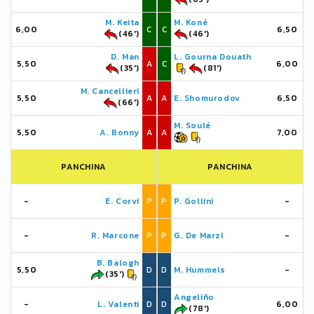
M. Keita
M. Koné
6,00
C
C
6,50
(46')
(46')
D. Man
L. Gourna Douath
5,50
A
C
6,00
(35')
(81')
M. Cancellieri
5,50
A
A
E. Shomurodov
6,50
(66')
M. Soulé
5,50
A. Bonny
A
A
7,00
PANCHINA
PANCHINA
-
E. Corvi
P
P
P. Gollini
-
-
R. Marcone
P
P
G. De Marzi
-
B. Balogh
5,50
D
D
M. Hummels
-
(35')
Angeliño
-
L. Valenti
D
D
6,00
(78')