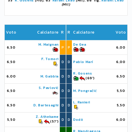
55'
R. Gosens
(Fio)
, 63'
Rafael Leão
(Mil)
, 86' rig.
Rafael Leão
(Mil)
Voto
Calciatore
R
R
Calciatore
Voto
M. Maignan
De Gea
6,50
P
P
6,00
F. Tomori
6,50
D
D
Pablo Marí
6,00
R. Gosens
6,00
M. Gabbia
D
D
6,50
(69')
S. Pavlović
6,50
D
D
M. Pongračić
5,50
L. Ranieri
6,50
D. Bartesaghi
D
D
5,50
Z. Athekame
5,50
D
D
Dodô
6,00
(57')
R. Mandragora