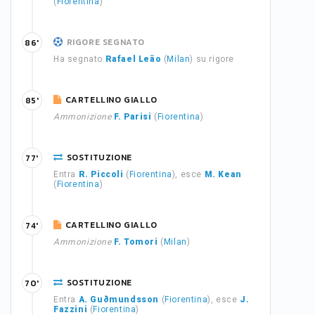
(
Fiorentina
)
RIGORE SEGNATO
86'
Ha segnato
Rafael Leão
(
Milan
) su rigore
CARTELLINO GIALLO
85'
Ammonizione
F. Parisi
(
Fiorentina
)
SOSTITUZIONE
77'
Entra
R. Piccoli
(
Fiorentina
), esce
M. Kean
(
Fiorentina
)
CARTELLINO GIALLO
74'
Ammonizione
F. Tomori
(
Milan
)
SOSTITUZIONE
70'
Entra
A. Guðmundsson
(
Fiorentina
), esce
J.
Fazzini
(
Fiorentina
)