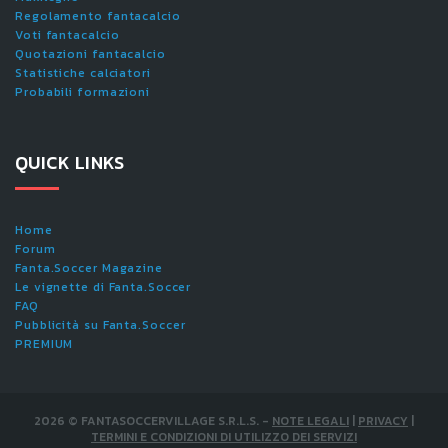
Regolamento fantacalcio
Voti fantacalcio
Quotazioni fantacalcio
Statistiche calciatori
Probabili formazioni
QUICK LINKS
Home
Forum
Fanta.Soccer Magazine
Le vignette di Fanta.Soccer
FAQ
Pubblicità su Fanta.Soccer
PREMIUM
2026
©
FANTASOCCERVILLAGE S.R.L.S.
-
NOTE LEGALI
|
PRIVACY
|
TERMINI E CONDIZIONI DI UTILIZZO DEI SERVIZI