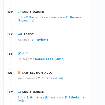
SOSTITUZIONE
69'
Entra
F. Parisi
(
Fiorentina
), esce
R. Gosens
(
Fiorentina
)
ASSIST
63'
Assist di
S. Pavlović
GOAL
63'
Ha segnato
Rafael Leão
(
Milan
)
CARTELLINO GIALLO
60'
Ammonizione
Y. Fofana
(
Milan
)
SOSTITUZIONE
57'
Entra
S. Giménez
(
Milan
), esce
Z. Athekame
(
Milan
)