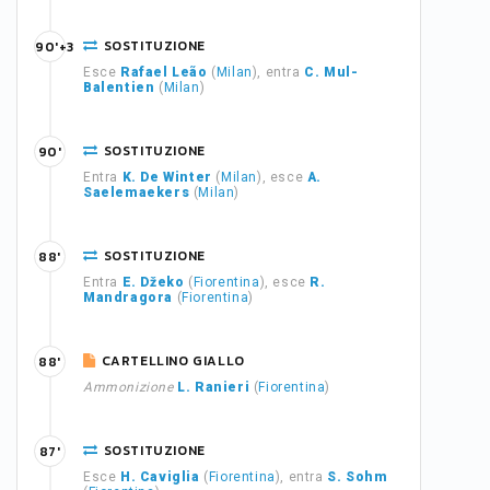
SOSTITUZIONE
90'+3
Esce
Rafael Leão
(
Milan
), entra
C. Mul-
Balentien
(
Milan
)
SOSTITUZIONE
90'
Entra
K. De Winter
(
Milan
), esce
A.
Saelemaekers
(
Milan
)
SOSTITUZIONE
88'
Entra
E. Džeko
(
Fiorentina
), esce
R.
Mandragora
(
Fiorentina
)
CARTELLINO GIALLO
88'
Ammonizione
L. Ranieri
(
Fiorentina
)
SOSTITUZIONE
87'
Esce
H. Caviglia
(
Fiorentina
), entra
S. Sohm