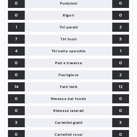
0
0
Punizioni
0
0
Rigori
1
2
Tiri parati
7
3
Tiri fuori
4
1
Tiri nello specchio
0
0
Pali e traverse
0
2
Fuorigioco
14
12
Falli fatti
0
0
Rimesse dal fondo
0
0
Rimesse laterali
3
3
Cartellini gialli
0
0
Cartellini rossi