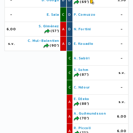
-
D. Odogu
D
D
5,50
(69')
-
E. Sala
C
D
P. Comuzzo
-
S. Giménez
6,00
A
D
N. Fortini
-
(57')
C. Mul-Balentien
s.v.
A
D
E. Kouadio
-
(90')
C
A. Sabiri
-
S. Sohm
C
s.v.
(87')
C
C. Ndour
-
E. Džeko
A
s.v.
(88')
A. Guðmundsson
A
6,00
(70')
R. Piccoli
A
6,00
(77')