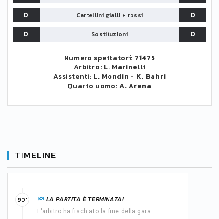
0
0
Cartellini gialli + rossi
0
0
Sostituzioni
Numero spettatori:
71475
Arbitro:
L. Marinelli
Assistenti:
L. Mondin
-
K. Bahri
Quarto uomo:
A. Arena
TIMELINE
LA PARTITA È TERMINATA!
90'
L'arbitro ha fischiato la fine della gara.