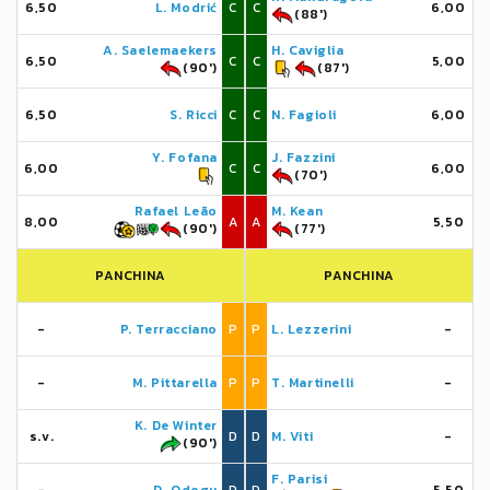
6,50
L. Modrić
C
C
6,00
(88')
A. Saelemaekers
H. Caviglia
6,50
C
C
5,00
(90')
(87')
6,50
S. Ricci
C
C
N. Fagioli
6,00
Y. Fofana
J. Fazzini
6,00
C
C
6,00
(70')
Rafael Leão
M. Kean
8,00
A
A
5,50
(90')
(77')
PANCHINA
PANCHINA
-
P. Terracciano
P
P
L. Lezzerini
-
-
M. Pittarella
P
P
T. Martinelli
-
K. De Winter
s.v.
D
D
M. Viti
-
(90')
F. Parisi