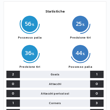
Statistiche
56
25
Possesso palla
Precisione tiri
36
44
Precisione tiri
Possesso palla
2
1
Goals
0
0
Attacchi
0
0
Attacchi pericolosi
1
3
Corners