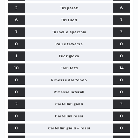
2
6
Tiri parati
6
7
Tiri fuori
7
3
Tiri nello specchio
0
0
Pali e traverse
1
0
Fuorigioco
10
14
Falli fatti
0
0
Rimesse dal fondo
0
0
Rimesse laterali
2
3
Cartellini gialli
0
0
Cartellini rossi
0
0
Cartellini gialli + rossi