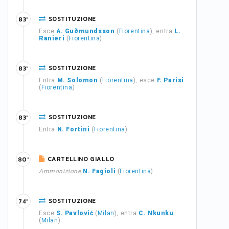
SOSTITUZIONE
83'
Esce
A. Guðmundsson
(
Fiorentina
), entra
L.
Ranieri
(
Fiorentina
)
SOSTITUZIONE
83'
Entra
M. Solomon
(
Fiorentina
), esce
F. Parisi
(
Fiorentina
)
SOSTITUZIONE
83'
Entra
N. Fortini
(
Fiorentina
)
CARTELLINO GIALLO
80'
Ammonizione
N. Fagioli
(
Fiorentina
)
SOSTITUZIONE
74'
Esce
S. Pavlović
(
Milan
), entra
C. Nkunku
(
Milan
)