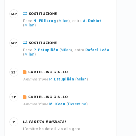
SOSTITUZIONE
60'
Esce
N. Füllkrug
(
Milan
), entra
A. Rabiot
(
Milan
)
SOSTITUZIONE
60'
Esce
P. Estupiñán
(
Milan
), entra
Rafael Leão
(
Milan
)
CARTELLINO GIALLO
53'
Ammonizione
P. Estupiñán
(
Milan
)
CARTELLINO GIALLO
31'
Ammonizione
M. Kean
(
Fiorentina
)
LA PARTITA È INIZIATA!
1'
L'arbitro ha dato il via alla gara.