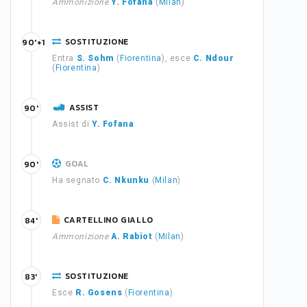
Ammonizione
Y. Fofana
(
Milan
)
SOSTITUZIONE
90'+1
Entra
S. Sohm
(
Fiorentina
), esce
C. Ndour
(
Fiorentina
)
ASSIST
90'
Assist di
Y. Fofana
GOAL
90'
Ha segnato
C. Nkunku
(
Milan
)
CARTELLINO GIALLO
84'
Ammonizione
A. Rabiot
(
Milan
)
SOSTITUZIONE
83'
Esce
R. Gosens
(
Fiorentina
)