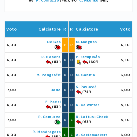
66'
P. Comuzzo
(Fio)
, 90'
C. Nkunku
(Mil)
Voto
Calciatore
R
R
Calciatore
Voto
De Gea
M. Maignan
6,00
P
P
6,50
R. Gosens
P. Estupiñán
6,00
D
D
5,50
(83')
(60')
6,00
M. Pongračić
D
D
M. Gabbia
6,00
S. Pavlović
7,00
Dodô
D
D
6,00
(74')
F. Parisi
6,00
D
D
K. De Winter
5,50
(83')
P. Comuzzo
R. Loftus-Cheek
7,00
D
C
5,50
(63')
R. Mandragora
6,00
C
C
A. Saelemaekers
6,00
(65')