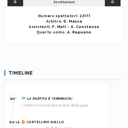
0
0
Sostituzioni
Numero spettatori:
22171
Arbitro:
D. Massa
Assistenti:
F. Meli
-
A. Constanzo
Quarto uomo:
A. Rapuano
TIMELINE
LA PARTITA È TERMINATA!
90'
L'arbitro ha fischiato la fine della gara.
CARTELLINO GIALLO
90'+4