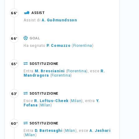
ASSIST
66'
Assist di
A. Guðmundsson
GOAL
66'
Ha segnato
P. Comuzzo
(
Fiorentina
)
SOSTITUZIONE
65'
Entra
M. Brescianini
(
Fiorentina
), esce
R.
Mandragora
(
Fiorentina
)
SOSTITUZIONE
63'
Esce
R. Loftus-Cheek
(
Milan
), entra
Y.
Fofana
(
Milan
)
SOSTITUZIONE
60'
Entra
D. Bartesaghi
(
Milan
), esce
A. Jashari
(
Milan
)