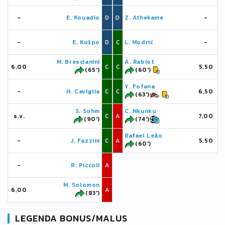
-
E. Kouadio
D
D
Z. Athekame
-
-
E. Košpo
D
C
L. Modrić
-
M. Brescianini
A. Rabiot
6,00
C
C
5,50
(65')
(60')
Y. Fofana
-
H. Caviglia
C
C
6,50
(63')
S. Sohm
C. Nkunku
s.v.
C
A
7,00
(90')
(74')
Rafael Leão
-
J. Fazzini
C
A
5,50
(60')
-
R. Piccoli
A
M. Solomon
6,00
A
(83')
LEGENDA BONUS/MALUS