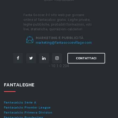
Fanta.Soccer è il sito web per giocare
online al fantacalcio gratis. Leghe private,
leghe pubbliche, probabili formazioni, voti
live, statistiche, quotazioni calciatori.
MARKETING E PUBBLICITÀ
marketing@fantasoccevillage.com
CONTATTACI
- 10.1.0.204
FANTALEGHE
Fantacalcio Serie A
Fantacalcio Premier League
Fantacalcio Primera Division
Fantacalcio Bundesliga