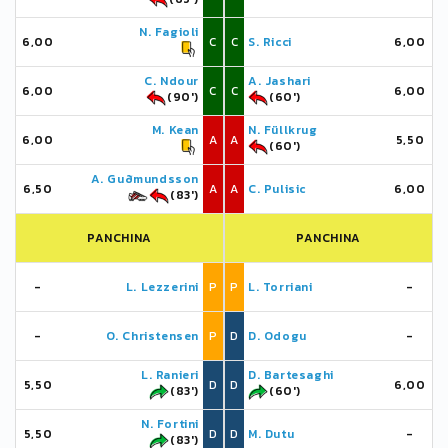
N. Fagioli
6,00
C
C
S. Ricci
6,00
C. Ndour
A. Jashari
6,00
C
C
6,00
(90')
(60')
M. Kean
N. Füllkrug
6,00
A
A
5,50
(60')
A. Guðmundsson
6,50
A
A
C. Pulisic
6,00
(83')
PANCHINA
PANCHINA
-
L. Lezzerini
P
P
L. Torriani
-
-
O. Christensen
P
D
D. Odogu
-
L. Ranieri
D. Bartesaghi
5,50
D
D
6,00
(83')
(60')
N. Fortini
5,50
D
D
M. Dutu
-
(83')