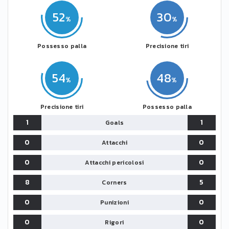
52
30
Possesso palla
Precisione tiri
54
48
Precisione tiri
Possesso palla
1
1
Goals
0
0
Attacchi
0
0
Attacchi pericolosi
8
5
Corners
0
0
Punizioni
0
0
Rigori