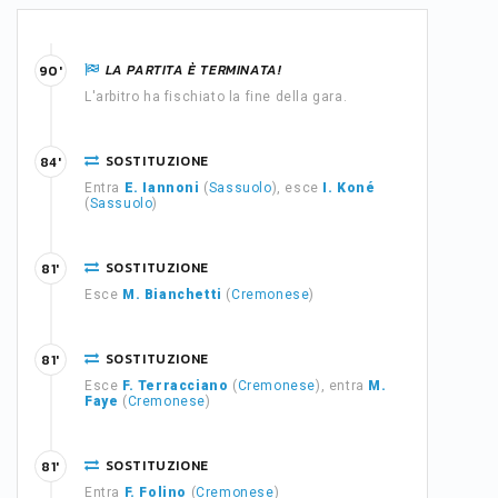
LA PARTITA È TERMINATA!
90'
L'arbitro ha fischiato la fine della gara.
SOSTITUZIONE
84'
Entra
E. Iannoni
(
Sassuolo
), esce
I. Koné
(
Sassuolo
)
SOSTITUZIONE
81'
Esce
M. Bianchetti
(
Cremonese
)
SOSTITUZIONE
81'
Esce
F. Terracciano
(
Cremonese
), entra
M.
Faye
(
Cremonese
)
SOSTITUZIONE
81'
Entra
F. Folino
(
Cremonese
)