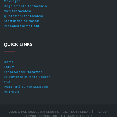
Maxileghe
Regolamento fantacalcio
Voti fantacalcio
Quotazioni fantacalcio
Statistiche calciatori
Probabili formazioni
QUICK LINKS
Home
Forum
Fanta.Soccer Magazine
Le vignette di Fanta.Soccer
FAQ
Pubblicità su Fanta.Soccer
PREMIUM
2026
©
FANTASOCCERVILLAGE S.R.L.S.
-
NOTE LEGALI
|
PRIVACY
|
TERMINI E CONDIZIONI DI UTILIZZO DEI SERVIZI