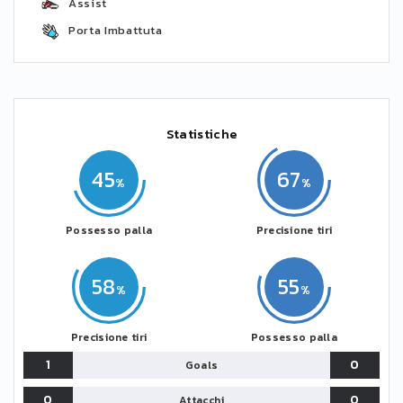
Assist
Porta Imbattuta
Statistiche
45
67
Possesso palla
Precisione tiri
58
55
Precisione tiri
Possesso palla
1
0
Goals
0
0
Attacchi