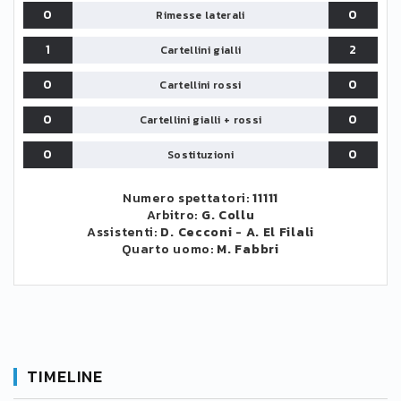
0
0
Rimesse laterali
1
2
Cartellini gialli
0
0
Cartellini rossi
0
0
Cartellini gialli + rossi
0
0
Sostituzioni
Numero spettatori:
11111
Arbitro:
G. Collu
Assistenti:
D. Cecconi
-
A. El Filali
Quarto uomo:
M. Fabbri
TIMELINE