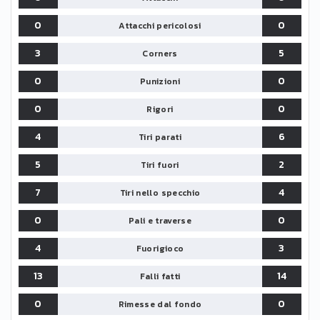
0
0
Attacchi pericolosi
3
5
Corners
0
0
Punizioni
0
0
Rigori
4
6
Tiri parati
5
2
Tiri fuori
7
4
Tiri nello specchio
0
0
Pali e traverse
4
3
Fuorigioco
13
14
Falli fatti
0
0
Rimesse dal fondo