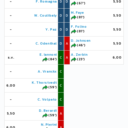
-
F. Romagna
D
D
5,50
(67')
M. Faye
-
W. Coulibaly
D
D
5,50
(81')
F. Folino
-
Y. Paz
D
D
5,50
(81')
D. Johnsen
-
C. Odenthal
D
A
5,50
(46')
E. Iannoni
A. Zerbin
s.v.
C
A
6,00
(84')
(23')
-
A. Vranckx
C
K. Thorstvedt
6,00
C
(59')
-
C. Volpato
C
D. Berardi
5,50
A
(59')
N. Pierini
6,00
A