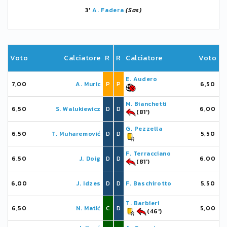
3'
A. Fadera
(Sas)
Voto
Calciatore
R
R
Calciatore
Voto
E. Audero
7,00
A. Muric
P
P
6,50
M. Bianchetti
6,50
S. Walukiewicz
D
D
6,00
(81')
G. Pezzella
6,50
T. Muharemović
D
D
5,50
F. Terracciano
6,50
J. Doig
D
D
6,00
(81')
6,00
J. Idzes
D
D
F. Baschirotto
5,50
T. Barbieri
6,50
N. Matić
C
D
5,00
(46')