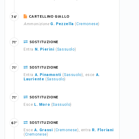
CARTELLINO GIALLO
74'
Ammonizione
G. Pezzella
(
Cremonese
)
SOSTITUZIONE
71'
Entra
N. Pierini
(
Sassuolo
)
SOSTITUZIONE
71'
Entra
A. Pinamonti
(
Sassuolo
), esce
A.
Lauriente
(
Sassuolo
)
SOSTITUZIONE
71'
Esce
L. Moro
(
Sassuolo
)
SOSTITUZIONE
67'
Esce
A. Grassi
(
Cremonese
), entra
R. Floriani
(
Cremonese
)