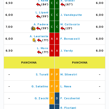
I. Koné
A. Grassi
6,50
C
C
6,00
(84')
(67')
L. Lipani
6,00
C
C
J. Vandeputte
6,00
(59')
A. Fadera
M. Collocolo
7,00
C
C
6,00
(59')
(23')
A. Lauriente
6,00
A
A
F. Bonazzoli
6,00
(71')
L. Moro
6,50
A
A
J. Vardy
6,00
(71')
PANCHINA
PANCHINA
-
S. Turati
P
P
M. Silvestri
-
-
G. Satalino
P
P
L. Nava
-
-
G. Zacchi
P
D
F. Ceccherini
-
R. Floriani